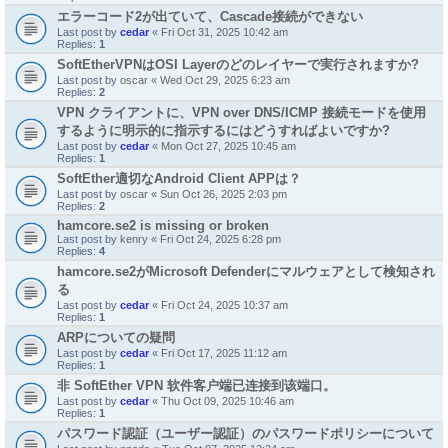
エラーコード2が出ていて、Cascade接続ができない
Last post by
cedar
«
Fri Oct 31, 2025 10:42 am
Replies:
1
SoftEtherVPNはOSI Layerのどのレイヤーで実行されますか?
Last post by
oscar
«
Wed Oct 29, 2025 6:23 am
Replies:
2
VPN クライアントに、VPN over DNS/ICMP 接続モードを使用
するように明示的に指示するにはどうすればよいですか?
Last post by
cedar
«
Mon Oct 27, 2025 10:45 am
Replies:
1
SoftEther適切なAndroid Client APPは？
Last post by
oscar
«
Sun Oct 26, 2025 2:03 pm
Replies:
2
hamcore.se2 is missing or broken
Last post by
kenry
«
Fri Oct 24, 2025 6:28 pm
Replies:
4
hamcore.se2がMicrosoft Defenderにマルウェアとして検知され
る
Last post by
cedar
«
Fri Oct 24, 2025 10:37 am
Replies:
1
ARPについての疑問
Last post by
cedar
«
Fri Oct 17, 2025 11:12 am
Replies:
1
非 SoftEther VPN 软件客户端已连接到该端口。
Last post by
cedar
«
Thu Oct 09, 2025 10:46 am
Replies:
1
パスワード認証（ユーザー認証）のパスワードポリシーについて