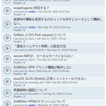
Last post by
nnoda
«
Tue Oct 07, 2025 12:24 am
Replies:
2
snapdragonに対応する？
Last post by
cedar
«
Thu Oct 02, 2025 10:47 am
Replies:
4
仮想NAT機能を使用するのチェックを外すとルータとして機能し
ない。
Last post by
cedar
«
Mon Sep 29, 2025 10:54 am
Replies:
5
GitHub 上での Pull request について
Last post by
hiura
«
Sat Sep 27, 2025 7:28 am
Replies:
4
「通信タイムアウト時間」の設定方法
Last post by
MtGGG3R4N
«
Sun Sep 21, 2025 5:50 pm
secure NATが、カーネルモードにならない
Last post by
hiura
«
Thu Sep 18, 2025 4:00 am
Replies:
8
SoftEther VPN ブリッジ機能が動作しない
Last post by
hiura
«
Wed Sep 10, 2025 10:06 am
Replies:
18
macOS 10.15.7(Intel)に正常にインストールできない
Last post by
snowdog_leo
«
Mon Sep 08, 2025 4:10 am
Replies:
8
再接続時の認証について
Last post by
flexadmin
«
Thu Aug 28, 2025 4:19 am
Replies:
2
SoftEther VPNのクラッシュについて
Last post by
cedar
«
Mon Aug 18, 2025 2:06 pm