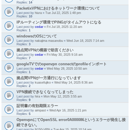
Replies:
14
PacketixVPNにおけるネットワーク環境について
Last post by
hiura
«
Tue Jul 22, 2025 1:48 pm
Replies:
10
IPルーティング環境でPINGがタイムアウトになる
Last post by
cedar
«
Fri Jul 18, 2025 11:20 am
Replies:
1
windowsのOSについて
Last post by
nakajima masanobu
«
Wed Jun 18, 2025 7:14 am
Replies:
3
拠点間VPNの構築で助言ください
Last post by
cedar
«
Fri May 30, 2025 9:16 am
Replies:
7
googleTVでのopenvpn connectのprofileインポート
Last post by
cedar
«
Wed May 28, 2025 10:50 am
Replies:
1
拠点間VPNが一方通行になっています
Last post by
kuasefujiko
«
Wed May 14, 2025 8:36 am
Replies:
2
VPN接続できなくなってしまった
Last post by
hira
«
Mon May 12, 2025 3:55 am
Replies:
9
証明書の有効期限エラー
Last post by
aimpast
«
Wed Apr 16, 2025 1:21 pm
Replies:
5
OpenvpnにてOpenSSL error0A000086というエラーが発生し接
続できない。
Last post by
N150-VPN
«
Tue Apr 15, 2025 10:14 am