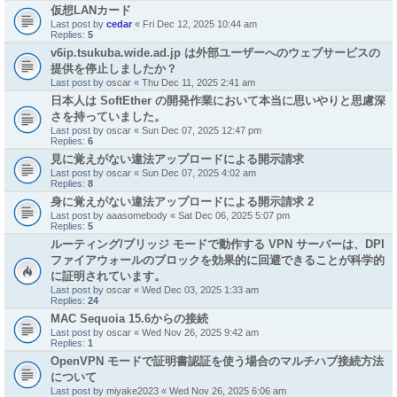
仮想LANカード
Last post by
cedar
«
Fri Dec 12, 2025 10:44 am
Replies:
5
v6ip.tsukuba.wide.ad.jp は外部ユーザーへのウェブサービスの
提供を停止しましたか？
Last post by
oscar
«
Thu Dec 11, 2025 2:41 am
日本人は SoftEther の開発作業において本当に思いやりと思慮深
さを持っていました。
Last post by
oscar
«
Sun Dec 07, 2025 12:47 pm
Replies:
6
見に覚えがない違法アップロードによる開示請求
Last post by
oscar
«
Sun Dec 07, 2025 4:02 am
Replies:
8
身に覚えがない違法アップロードによる開示請求 2
Last post by
aaasomebody
«
Sat Dec 06, 2025 5:07 pm
Replies:
5
ルーティング/ブリッジ モードで動作する VPN サーバーは、DPI
ファイアウォールのブロックを効果的に回避できることが科学的
に証明されています。
Last post by
oscar
«
Wed Dec 03, 2025 1:33 am
Replies:
24
MAC Sequoia 15.6からの接続
Last post by
oscar
«
Wed Nov 26, 2025 9:42 am
Replies:
1
OpenVPN モードで証明書認証を使う場合のマルチハブ接続方法
について
Last post by
miyake2023
«
Wed Nov 26, 2025 6:06 am