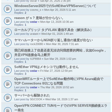
Last post by
oscar
«
Sat Apr 25, 2026 2:36 pm
WindowsServer2025でのSoftEtherVPNServerについて
Last post by
cosmo_s
«
Mon Apr 20, 2026 5:11 am
Replies:
2
reason が s ? 意味が分からない。
Last post by
cedar
«
Mon Apr 13, 2026 10:36 am
Replies:
1
ローカルブリッジ タグVLAN 通信不具合（解決済み）
Last post by
uratani
«
Wed Apr 01, 2026 1:49 am
ヤマハルーターからNGN折り返し通信の速度が出ない
Last post by
rock20080
«
Mon Mar 30, 2026 7:31 am
我已经连接上了但是还是无法访问我想要的网站，比如Google，
并且VPN连接会马上断开
Last post by
XJP8964
«
Sun Mar 29, 2026 1:02 pm
Replies:
1
SoftEther VPNはメキシコでは動作しません
Last post by
cedar
«
Fri Mar 27, 2026 12:58 pm
Replies:
3
OpenWRTルーター上でSoftEther動作時にVPN Azure経由で
TCP Connections 0/2になる問題
Last post by
cedar
«
Thu Mar 26, 2026 10:52 am
Replies:
1
サーバーから駆除された
Last post by
SGCOOK
«
Wed Mar 18, 2026 1:37 am
OpenVPN CONNECT TUNモードでのVPN SERVER接続後エラ
ー発生