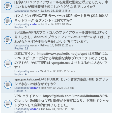
[お笑い]DPI ファイアウォールを厳重な監獄と呼ぶとしたら、中
にいる人が精神衰弱を起こしたらどうなるでしょうか?
Last post by
oscar
«
Sat Nov 15, 2025 3:45 am
ほとんどの VPNGATE サーバーの UDP ポート番号 (219.100.*.*
ネットワーク セグメント) は何ですか?
Last post by
cedar
«
Fri Nov 14, 2025 10:29 am
Replies:
3
SoftEtherVPNのプロトコルのファイアウォール透明性はびっく
り！しかし、Android プラットフォームのユーザーの多くは、そ
れがもたらす利便性も享受したいと考えています。
Last post by
oscar
«
Fri Nov 14, 2025 12:26 am
Replies:
22
正直に言うと、https://www.packetix.net/jp/vpn/ は本質的には
VPN リピーターに関する学術的な実験プロジェクトのようなも
のですが、その可能性は vpngate.net よりもはるかに大きいで
す！
Last post by
oscar
«
Wed Nov 12, 2025 11:50 am
Replies:
4
vpn.packetix.net:443 PUBLIC という名前の仮想 HUB をブリッ
ジできないのはなぜですか?
Last post by
cedar
«
Mon Nov 10, 2025 2:13 pm
Replies:
4
VPN クライアント https://github.com/kittoku/Minimum-VPN-
Client-for-SoftEther-VPN 動作が不安定になり、予期せずシャッ
トダウンして自動的に終了しました。
Last post by
cedar
«
Tue Nov 04, 2025 11:01 am
Replies:
1