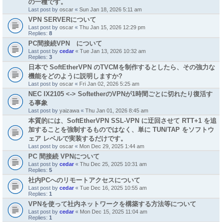
の一種です。
Last post by
oscar
«
Sun Jan 18, 2026 5:11 am
VPN SERVERについて
Last post by
oscar
«
Thu Jan 15, 2026 12:29 pm
Replies:
8
PC間接続VPN について
Last post by
cedar
«
Tue Jan 13, 2026 10:32 am
Replies:
3
日本で SoftEtherVPN のTVCMを制作するとしたら、その強力な
機能をどのように説明しますか?
Last post by
oscar
«
Fri Jan 02, 2026 5:25 am
NEC IX2105 <-> SoftetherのVPNが1時間ごとに切れたり復活す
る事象
Last post by
yaizawa
«
Thu Jan 01, 2026 8:45 am
本質的には、SoftEtherVPN SSL-VPN に迂回させて RTT+1 を追
加することを強制するものではなく、単に TUN/TAP をソフトウ
ェア レベルで実装するだけです。
Last post by
oscar
«
Mon Dec 29, 2025 1:44 am
PC 間接続 VPNについて
Last post by
cedar
«
Thu Dec 25, 2025 10:31 am
Replies:
5
社内PCへのリモートアクセスについて
Last post by
cedar
«
Tue Dec 16, 2025 10:55 am
Replies:
1
VPNを使って社内ネットワークを構築する方法等について
Last post by
cedar
«
Mon Dec 15, 2025 11:04 am
Replies:
1