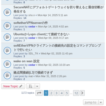
Replies:
8
SecureNATにデフォルトゲートウェイを切り替えると通信切断が
発生する
Last post by
sho.n
«
Mon Apr 14, 2025 5:11 am
Replies:
14
softetherVPNserverの件
Last post by
cedar
«
Mon Apr 14, 2025 4:02 am
Replies:
1
Ubuntuからvpn clientにて接続できない
Last post by
cedar
«
Wed Apr 09, 2025 9:17 am
Replies:
7
softEtherVPNクライアントの接続先の設定をコマンドプロンプ
トで行いたい
Last post by
SDL_TK
«
Wed Apr 02, 2025 11:43 pm
Replies:
3
wake on wan 設定
Last post by
cedar
«
Wed Apr 02, 2025 10:20 am
Replies:
5
拠点間接続(L3)で接続できず
Last post by
mat
«
Mon Mar 31, 2025 2:26 pm
Replies:
2
New Topic
Page
1
of
12
1
2
3
4
5
12
Next
1172 topics
…
Jump to