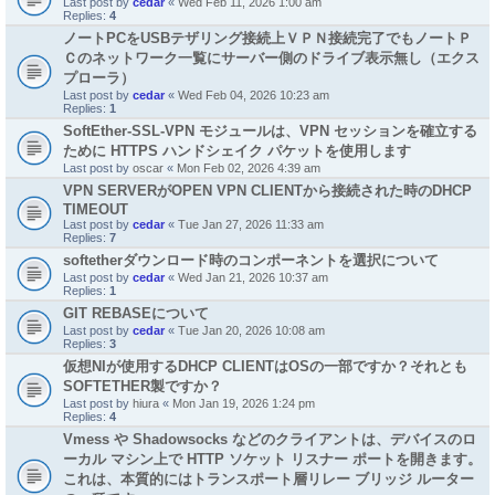
Last post by
cedar
«
Wed Feb 11, 2026 1:00 am
Replies:
4
ノートPCをUSBテザリング接続上ＶＰＮ接続完了でもノートＰ
Ｃのネットワーク一覧にサーバー側のドライブ表示無し（エクス
プローラ）
Last post by
cedar
«
Wed Feb 04, 2026 10:23 am
Replies:
1
SoftEther-SSL-VPN モジュールは、VPN セッションを確立する
ために HTTPS ハンドシェイク パケットを使用します
Last post by
oscar
«
Mon Feb 02, 2026 4:39 am
VPN SERVERがOPEN VPN CLIENTから接続された時のDHCP
TIMEOUT
Last post by
cedar
«
Tue Jan 27, 2026 11:33 am
Replies:
7
softetherダウンロード時のコンポーネントを選択について
Last post by
cedar
«
Wed Jan 21, 2026 10:37 am
Replies:
1
GIT REBASEについて
Last post by
cedar
«
Tue Jan 20, 2026 10:08 am
Replies:
3
仮想NIが使用するDHCP CLIENTはOSの一部ですか？それとも
SOFTETHER製ですか？
Last post by
hiura
«
Mon Jan 19, 2026 1:24 pm
Replies:
4
Vmess や Shadowsocks などのクライアントは、デバイスのロ
ーカル マシン上で HTTP ソケット リスナー ポートを開きます。
これは、本質的にはトランスポート層リレー ブリッジ ルーター