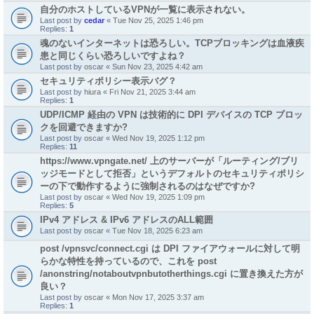
自分のホストしているVPNが一覧に表示されない。
Last post by
cedar
«
Tue Nov 25, 2025 1:46 pm
Replies:
1
魂のないインターネットは恐ろしい。TCPブロッキングは血液疾
患と同じくらい恐ろしいですよね？
Last post by
oscar
«
Sun Nov 23, 2025 4:42 am
セキュリティポリシー表示バグ？
Last post by
hiura
«
Fri Nov 21, 2025 3:44 am
Replies:
1
UDP/ICMP 経由の VPN は技術的に DPI デバイスの TCP ブロッ
クを回避できますか?
Last post by
oscar
«
Wed Nov 19, 2025 1:12 pm
Replies:
11
https://www.vpngate.net/ 上のサーバーが「ルーティング/ブリ
ッジモードとして拒否」というデフォルトのセキュリティポリシ
ーの下で動作するように強制されるのはなぜですか?
Last post by
oscar
«
Wed Nov 19, 2025 1:09 pm
Replies:
5
IPv4 アドレス & IPv6 アドレスのALL範囲
Last post by
oscar
«
Tue Nov 18, 2025 6:23 am
post /vpnsvc/connect.cgi は DPI ファイアウォールに対して明
らかな特性を持っているので、これを post
/anonstring/notaboutvpnbutotherthings.cgi に置き換えた方が
良い？
Last post by
oscar
«
Mon Nov 17, 2025 3:37 am
Replies:
1