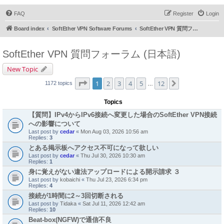
FAQ
Register
Login
Board index
SoftEther VPN Software Forums
SoftEther VPN 質問フォーラム (日本語)
SoftEther VPN 質問フォーラム (日本語)
New Topic
Page
1
of
12
1
2
3
4
5
12
Next
1172 topics
…
Topics
【質問】IPv4からIPv6接続へ変更した場合のSoftEther VPN接続
への影響について
Last post by
cedar
«
Mon Aug 03, 2026 10:56 am
Replies:
3
とある掲示板へアクセス不可になって欲しい
Last post by
cedar
«
Thu Jul 30, 2026 10:30 am
Replies:
1
身に覚えがない違法アップロードによる開示請求 ３
Last post by
kobaichi
«
Thu Jul 23, 2026 6:34 pm
Replies:
4
接続が1時間に2～3回切断される
Last post by
Tidaka
«
Sat Jul 11, 2026 12:42 am
Replies:
10
Beat-box(NGFW)で通信不良