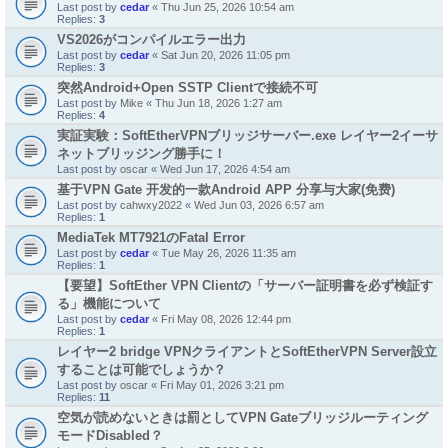
Last post by
cedar
«
Thu Jun 25, 2026 10:54 am
Replies:
3
VS2026がコンパイルエラー出力
Last post by
cedar
«
Sat Jun 20, 2026 11:05 pm
Replies:
3
突然Android+Open SSTP Clientで接続不可
Last post by
Mike
«
Thu Jun 18, 2026 1:27 am
Replies:
4
実証実験：SoftEtherVPNブリッジサーバー.exe レイヤー2イーサ
ネットブリッジング勝手に！
Last post by
oscar
«
Wed Jun 17, 2026 4:54 am
基于VPN Gate 开发的一款Android APP 分享与大家(免费)
Last post by
cahwxy2022
«
Wed Jun 03, 2026 6:57 am
Replies:
1
MediaTek MT7921のFatal Error
Last post by
cedar
«
Tue May 26, 2026 11:35 am
Replies:
1
【要望】SoftEther VPN Clientの「サーバー証明書を必ず検証す
る」機能について
Last post by
cedar
«
Fri May 08, 2026 12:44 pm
Replies:
1
レイヤー2 bridge VPNクライアントとSoftEtherVPN Server設立
することは可能でしょうか？
Last post by
oscar
«
Fri May 01, 2026 3:21 pm
Replies:
11
空気が読めないときは罰としてVPN Gateブリッジルーティング
モードDisabled？