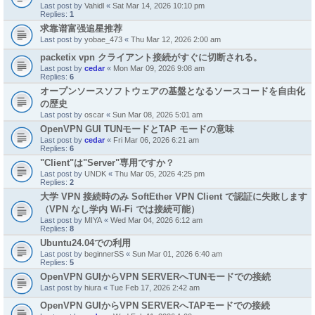
Last post by
Vahidl
«
Sat Mar 14, 2026 10:10 pm
Replies:
1
求靠谱富强追星推荐
Last post by
yobae_473
«
Thu Mar 12, 2026 2:00 am
packetix vpn クライアント接続がすぐに切断される。
Last post by
cedar
«
Mon Mar 09, 2026 9:08 am
Replies:
6
オープンソースソフトウェアの基盤となるソースコードを自由化
の歴史
Last post by
oscar
«
Sun Mar 08, 2026 5:01 am
OpenVPN GUI TUNモードとTAP モードの意味
Last post by
cedar
«
Fri Mar 06, 2026 6:21 am
Replies:
6
"Client"は"Server"専用ですか？
Last post by
UNDK
«
Thu Mar 05, 2026 4:25 pm
Replies:
2
大学 VPN 接続時のみ SoftEther VPN Client で認証に失敗します
（VPN なし学内 Wi-Fi では接続可能）
Last post by
MIYA
«
Wed Mar 04, 2026 6:12 am
Replies:
8
Ubuntu24.04での利用
Last post by
beginnerSS
«
Sun Mar 01, 2026 6:40 am
Replies:
5
OpenVPN GUIからVPN SERVERへTUNモードでの接続
Last post by
hiura
«
Tue Feb 17, 2026 2:42 am
OpenVPN GUIからVPN SERVERへTAPモードでの接続