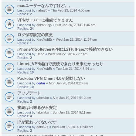
macユーザーなんですけど。。
Last post by
naba78
«
Thu Feb 13, 2014 4:50 pm
Replies:
2
VPNサーバーに接続できません
Last post by
akira567jp
«
Sun Jan 26, 2014 11:46 am
Replies:
24
ログ保存設定の変更
Last post by
KtecYsftEr
«
Wed Jan 22, 2014 11:37 pm
Replies:
1
iPhoneでSoftetherVPNにL2TP/IPsecで接続できない
Last post by
Ueno
«
Wed Jan 22, 2014 2:27 am
Replies:
2
LinuxにVPN経由で接続できたり出来なかったり
Last post by
KtecYsftEr
«
Tue Jan 21, 2014 8:44 am
Replies:
10
Packetix VPN Client 4.0が起動しない
Last post by
cedar
«
Mon Jan 20, 2014 8:26 am
Replies:
10
アップデート
Last post by
takehiko
«
Sun Jan 19, 2014 9:12 am
Replies:
2
接続は出来るが不安定
Last post by
takehiko
«
Sun Jan 19, 2014 9:11 am
Replies:
4
IPが変わってないです
Last post by
act9527
«
Wed Jan 15, 2014 12:40 pm
Replies:
2