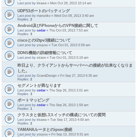
Last post by
kkawa
«
Mon Oct 28, 2013 10:14 am
UDP53ポートのバッティング
Last post by
manuriko
«
Wed Oct 09, 2013 3:40 am
Replies:
2
Android及びiPhoneからのVPN接続に関して
Last post by
cedar
«
Thu Oct 03, 2013 7:53 am
Replies:
3
ciscoとのl2tpv3接続について
Last post by
youyou
«
Tue Oct 01, 2013 5:58 am
DDNS機能の詳細情報について
Last post by
sirase
«
Tue Oct 01, 2013 5:19 am
昨日より、クライアントからサーバーへの接続が出来なくなりま
した。
Last post by
GrandDesign
«
Fri Sep 27, 2013 6:35 am
Replies:
2
セグメントが異なります
Last post by
cedar
«
Thu Sep 26, 2013 2:01 am
Replies:
3
ポートマッピング
Last post by
cedar
«
Thu Sep 26, 2013 1:59 am
Replies:
1
クラスタと仮想L3スイッチの構成についての質問
Last post by
kkawa
«
Tue Sep 17, 2013 4:00 am
Replies:
2
YAMAHAルータとのipsec接続
Last post by
youyou
«
Fri Sep 13, 2013 9:31 am