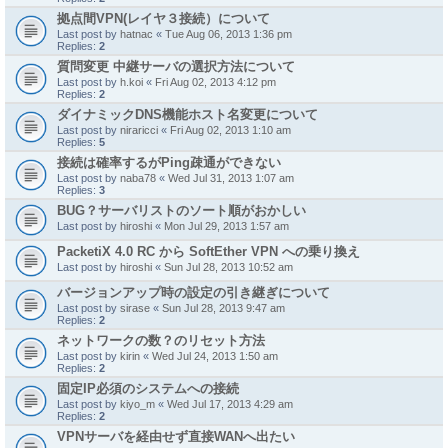
拠点間VPN(レイヤ３接続）について
Last post by
hatnac
«
Tue Aug 06, 2013 1:36 pm
Replies:
2
質問変更 中継サーバの選択方法について
Last post by
h.koi
«
Fri Aug 02, 2013 4:12 pm
Replies:
2
ダイナミックDNS機能ホスト名変更について
Last post by
niraricci
«
Fri Aug 02, 2013 1:10 am
Replies:
5
接続は確率するがPing疎通ができない
Last post by
naba78
«
Wed Jul 31, 2013 1:07 am
Replies:
3
BUG？サーバリストのソート順がおかしい
Last post by
hiroshi
«
Mon Jul 29, 2013 1:57 am
PacketiX 4.0 RC から SoftEther VPN への乗り換え
Last post by
hiroshi
«
Sun Jul 28, 2013 10:52 am
バージョンアップ時の設定の引き継ぎについて
Last post by
sirase
«
Sun Jul 28, 2013 9:47 am
Replies:
2
ネットワークの数？のリセット方法
Last post by
kirin
«
Wed Jul 24, 2013 1:50 am
Replies:
2
固定IP必須のシステムへの接続
Last post by
kiyo_m
«
Wed Jul 17, 2013 4:29 am
Replies:
2
VPNサーバを経由せず直接WANへ出たい