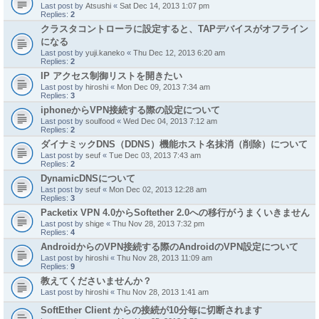
Last post by
Atsushi
«
Sat Dec 14, 2013 1:07 pm
Replies:
2
クラスタコントローラに設定すると、TAPデバイスがオフライン
になる
Last post by
yuji.kaneko
«
Thu Dec 12, 2013 6:20 am
Replies:
2
IP アクセス制御リストを開きたい
Last post by
hiroshi
«
Mon Dec 09, 2013 7:34 am
Replies:
3
iphoneからVPN接続する際の設定について
Last post by
soulfood
«
Wed Dec 04, 2013 7:12 am
Replies:
2
ダイナミックDNS（DDNS）機能ホスト名抹消（削除）について
Last post by
seuf
«
Tue Dec 03, 2013 7:43 am
Replies:
2
DynamicDNSについて
Last post by
seuf
«
Mon Dec 02, 2013 12:28 am
Replies:
3
Packetix VPN 4.0からSoftether 2.0への移行がうまくいきません
Last post by
shige
«
Thu Nov 28, 2013 7:32 pm
Replies:
4
AndroidからのVPN接続する際のAndroidのVPN設定について
Last post by
hiroshi
«
Thu Nov 28, 2013 11:09 am
Replies:
9
教えてくださいませんか？
Last post by
hiroshi
«
Thu Nov 28, 2013 1:41 am
SoftEther Client からの接続が10分毎に切断されます