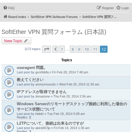
FAQ
Register
Login
Board index
SoftEther VPN Software Forums
SoftEther VPN 質問フォーラム (日本語)
SoftEther VPN 質問フォーラム (日本語)
New Topic
Page
12
of
12
1
8
9
10
11
12
Previous
1172 topics
…
Topics
useragent 問題。
Last post by
gxnhbbfq
«
Fri Feb 28, 2014 7:48 pm
教えてください
Last post by
anonymousdo
«
Wed Feb 26, 2014 11:30 am
IPアドレスが取得できません
Last post by
dorastone
«
Thu Feb 20, 2014 2:56 am
Windows Serverのリモートデスクトップ接続に利用した場合の
サービス状態について
Last post by
hideki
«
Tue Feb 18, 2014 5:08 am
Replies:
2
L2TPについて、接続は出来るのですが
Last post by
akira567jp
«
Fri Feb 14, 2014 1:36 am
Replies:
3