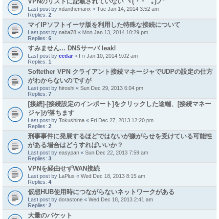
VPNのリストに記載されていない ヾ(´･ ･｀｡)ノ”
Last post by
xdanthemanx
«
Tue Jan 14, 2014 3:52 am
Replies:
2
マイIPソフトイーサ版を利用した特殊な接続について
Last post by
naba78
«
Mon Jan 13, 2014 10:29 pm
Replies:
6
すみません... DNSサーバ leak!
Last post by
cedar
«
Fri Jan 10, 2014 9:02 am
Replies:
1
Softether VPN クライアント接続マネージャでUDPの設定の仕方
がわからないのですが
Last post by
hiroshi
«
Sun Dec 29, 2013 6:04 pm
Replies:
7
[接続]-[接続設定のインポート]をクリックした途端、[接続マネー
ジャ]が落ちます
Last post by
Tokushima
«
Fri Dec 27, 2013 12:20 pm
Replies:
2
刑事事件に発展するほどではないが嫌がらせを受けている可能性
がある場合はどうすればいいか？
Last post by
easypan
«
Sun Dec 22, 2013 7:59 am
Replies:
3
VPNを経由せずWAN接続
Last post by
LaPlus
«
Wed Dec 18, 2013 8:15 am
Replies:
4
仮想HUB使用時につながらないネットワークがある
Last post by
dorastone
«
Wed Dec 18, 2013 2:41 am
Replies:
2
大量のパケット