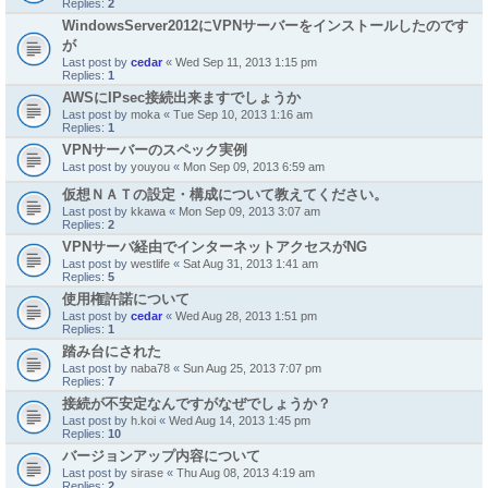
Replies:
2
WindowsServer2012にVPNサーバーをインストールしたのです
が
Last post by
cedar
«
Wed Sep 11, 2013 1:15 pm
Replies:
1
AWSにIPsec接続出来ますでしょうか
Last post by
moka
«
Tue Sep 10, 2013 1:16 am
Replies:
1
VPNサーバーのスペック実例
Last post by
youyou
«
Mon Sep 09, 2013 6:59 am
仮想ＮＡＴの設定・構成について教えてください。
Last post by
kkawa
«
Mon Sep 09, 2013 3:07 am
Replies:
2
VPNサーバ経由でインターネットアクセスがNG
Last post by
westlife
«
Sat Aug 31, 2013 1:41 am
Replies:
5
使用権許諾について
Last post by
cedar
«
Wed Aug 28, 2013 1:51 pm
Replies:
1
踏み台にされた
Last post by
naba78
«
Sun Aug 25, 2013 7:07 pm
Replies:
7
接続が不安定なんですがなぜでしょうか？
Last post by
h.koi
«
Wed Aug 14, 2013 1:45 pm
Replies:
10
バージョンアップ内容について
Last post by
sirase
«
Thu Aug 08, 2013 4:19 am
Replies:
2