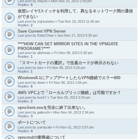
Last post by
meyon
«
Mon Nov 25, 2013 2:59 pm
Replies:
5
仮想レイヤ3スイッチを利用して、異なるネットワーク間の通信
ができない
Last post by
yuji.kaneko
«
Tue Nov 19, 2013 11:40 am
Replies:
2
Save Current VPN Server
Last post by
EddyChew
«
Sun Nov 17, 2013 5:30 am
****HOW CAN SET MIRROR SITES IN THE VPNGATE
PROGRAME?****
Last post by
alishmas
«
Fri Nov 08, 2013 5:30 pm
Replies:
1
「スマートカードの選択」で住基カードが表示されない
Last post by
itom
«
Fri Nov 08, 2013 3:20 pm
Replies:
1
Windows8.1にアップデートしたらVPN接続でエラー800
Last post by
dwen
«
Fri Nov 08, 2013 1:06 pm
Replies:
6
AWS VPC上で「ローカルブリッジ接続」は可能ですか？
Last post by
buri17
«
Tue Nov 05, 2013 3:34 pm
Replies:
2
vpnclient.exeを完全に終了出来ない。
Last post by
gaikoshi
«
Mon Nov 04, 2013 2:34 pm
Replies:
3
ポートについて
Last post by
yamazaki
«
Fri Nov 01, 2013 2:07 pm
Replies:
4
vpncmdの復帰値について