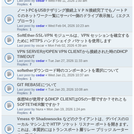
Last post by
cedar
«
Wed Feb 11, 2026 1:00 am
Replies:
4
ノートPCをUSBテザリング接続上ＶＰＮ接続完了でもノートＰ
Ｃのネットワーク一覧にサーバー側のドライブ表示無し（エクス
プローラ）
Last post by
cedar
«
Wed Feb 04, 2026 10:23 am
Replies:
1
SoftEther-SSL-VPN モジュールは、VPN セッションを確立する
ために HTTPS ハンドシェイク パケットを使用します
Last post by
oscar
«
Mon Feb 02, 2026 4:39 am
VPN SERVERがOPEN VPN CLIENTから接続された時のDHCP
TIMEOUT
Last post by
cedar
«
Tue Jan 27, 2026 11:33 am
Replies:
7
softetherダウンロード時のコンポーネントを選択について
Last post by
cedar
«
Wed Jan 21, 2026 10:37 am
Replies:
1
GIT REBASEについて
Last post by
cedar
«
Tue Jan 20, 2026 10:08 am
Replies:
3
仮想NIが使用するDHCP CLIENTはOSの一部ですか？それとも
SOFTETHER製ですか？
Last post by
hiura
«
Mon Jan 19, 2026 1:24 pm
Replies:
4
Vmess や Shadowsocks などのクライアントは、デバイスのロ
ーカル マシン上で HTTP ソケット リスナー ポートを開きます。
これは、本質的にはトランスポート層リレー ブリッジ ルーター