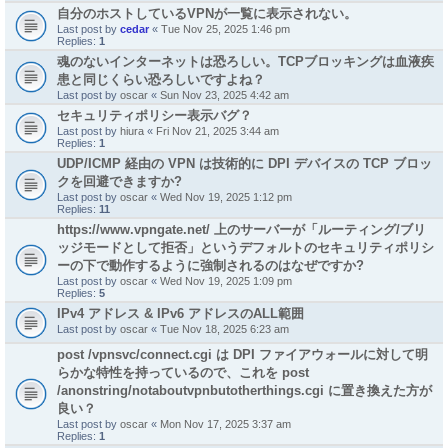
自分のホストしているVPNが一覧に表示されない。
Last post by
cedar
«
Tue Nov 25, 2025 1:46 pm
Replies:
1
魂のないインターネットは恐ろしい。TCPブロッキングは血液疾
患と同じくらい恐ろしいですよね？
Last post by
oscar
«
Sun Nov 23, 2025 4:42 am
セキュリティポリシー表示バグ？
Last post by
hiura
«
Fri Nov 21, 2025 3:44 am
Replies:
1
UDP/ICMP 経由の VPN は技術的に DPI デバイスの TCP ブロッ
クを回避できますか?
Last post by
oscar
«
Wed Nov 19, 2025 1:12 pm
Replies:
11
https://www.vpngate.net/ 上のサーバーが「ルーティング/ブリ
ッジモードとして拒否」というデフォルトのセキュリティポリシ
ーの下で動作するように強制されるのはなぜですか?
Last post by
oscar
«
Wed Nov 19, 2025 1:09 pm
Replies:
5
IPv4 アドレス & IPv6 アドレスのALL範囲
Last post by
oscar
«
Tue Nov 18, 2025 6:23 am
post /vpnsvc/connect.cgi は DPI ファイアウォールに対して明
らかな特性を持っているので、これを post
/anonstring/notaboutvpnbutotherthings.cgi に置き換えた方が
良い？
Last post by
oscar
«
Mon Nov 17, 2025 3:37 am
Replies:
1