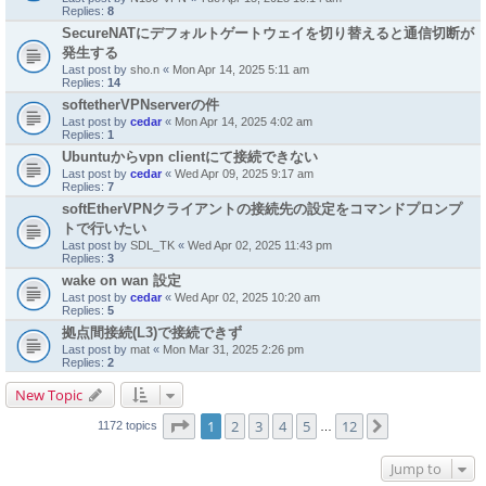
Replies:
8
SecureNATにデフォルトゲートウェイを切り替えると通信切断が
発生する
Last post by
sho.n
«
Mon Apr 14, 2025 5:11 am
Replies:
14
softetherVPNserverの件
Last post by
cedar
«
Mon Apr 14, 2025 4:02 am
Replies:
1
Ubuntuからvpn clientにて接続できない
Last post by
cedar
«
Wed Apr 09, 2025 9:17 am
Replies:
7
softEtherVPNクライアントの接続先の設定をコマンドプロンプ
トで行いたい
Last post by
SDL_TK
«
Wed Apr 02, 2025 11:43 pm
Replies:
3
wake on wan 設定
Last post by
cedar
«
Wed Apr 02, 2025 10:20 am
Replies:
5
拠点間接続(L3)で接続できず
Last post by
mat
«
Mon Mar 31, 2025 2:26 pm
Replies:
2
New Topic
Page
1
of
12
1
2
3
4
5
12
Next
1172 topics
…
Jump to