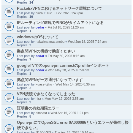
Replies:
14
PacketixVPNにおけるネットワーク環境について
Last post by
hiura
«
Tue Jul 22, 2025 1:48 pm
Replies:
10
IPルーティング環境でPINGがタイムアウトになる
Last post by
cedar
«
Fri Jul 18, 2025 11:20 am
Replies:
1
windowsのOSについて
Last post by
nakajima masanobu
«
Wed Jun 18, 2025 7:14 am
Replies:
3
拠点間VPNの構築で助言ください
Last post by
cedar
«
Fri May 30, 2025 9:16 am
Replies:
7
googleTVでのopenvpn connectのprofileインポート
Last post by
cedar
«
Wed May 28, 2025 10:50 am
Replies:
1
拠点間VPNが一方通行になっています
Last post by
kuasefujiko
«
Wed May 14, 2025 8:36 am
Replies:
2
VPN接続できなくなってしまった
Last post by
hira
«
Mon May 12, 2025 3:55 am
Replies:
9
証明書の有効期限エラー
Last post by
aimpast
«
Wed Apr 16, 2025 1:21 pm
Replies:
5
OpenvpnにてOpenSSL error0A000086というエラーが発生し接
続できない。
Last post by
N150-VPN
«
Tue Apr 15, 2025 10:14 am