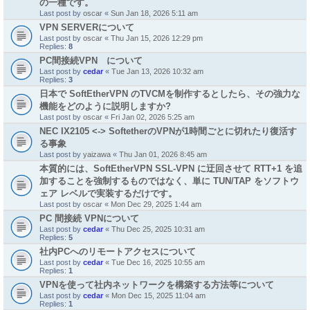
の一種です。
Last post by
oscar
«
Sun Jan 18, 2026 5:11 am
VPN SERVERについて
Last post by
oscar
«
Thu Jan 15, 2026 12:29 pm
Replies:
8
PC間接続VPN について
Last post by
cedar
«
Tue Jan 13, 2026 10:32 am
Replies:
3
日本で SoftEtherVPN のTVCMを制作するとしたら、その強力な
機能をどのように説明しますか?
Last post by
oscar
«
Fri Jan 02, 2026 5:25 am
NEC IX2105 <-> SoftetherのVPNが1時間ごとに切れたり復活す
る事象
Last post by
yaizawa
«
Thu Jan 01, 2026 8:45 am
本質的には、SoftEtherVPN SSL-VPN に迂回させて RTT+1 を追
加することを強制するものではなく、単に TUN/TAP をソフトウ
ェア レベルで実装するだけです。
Last post by
oscar
«
Mon Dec 29, 2025 1:44 am
PC 間接続 VPNについて
Last post by
cedar
«
Thu Dec 25, 2025 10:31 am
Replies:
5
社内PCへのリモートアクセスについて
Last post by
cedar
«
Tue Dec 16, 2025 10:55 am
Replies:
1
VPNを使って社内ネットワークを構築する方法等について
Last post by
cedar
«
Mon Dec 15, 2025 11:04 am
Replies:
1