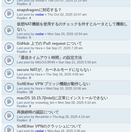
Last post by
nnoda
«
Tue Oct 07, 2025 12:24 am
Replies:
2
snapdragonに対応する？
Last post by
cedar
«
Thu Oct 02, 2025 10:47 am
Replies:
4
仮想NAT機能を使用するのチェックを外すとルータとして機能し
ない。
Last post by
cedar
«
Mon Sep 29, 2025 10:54 am
Replies:
5
GitHub 上での Pull request について
Last post by
hiura
«
Sat Sep 27, 2025 7:28 am
Replies:
4
「通信タイムアウト時間」の設定方法
Last post by
MtGGG3R4N
«
Sun Sep 21, 2025 5:50 pm
secure NATが、カーネルモードにならない
Last post by
hiura
«
Thu Sep 18, 2025 4:00 am
Replies:
8
SoftEther VPN ブリッジ機能が動作しない
Last post by
hiura
«
Wed Sep 10, 2025 10:06 am
Replies:
18
macOS 10.15.7(Intel)に正常にインストールできない
Last post by
snowdog_leo
«
Mon Sep 08, 2025 4:10 am
Replies:
8
再接続時の認証について
Last post by
flexadmin
«
Thu Aug 28, 2025 4:19 am
Replies:
2
SoftEther VPNのクラッシュについて
Last post by
cedar
«
Mon Aug 18, 2025 2:06 pm