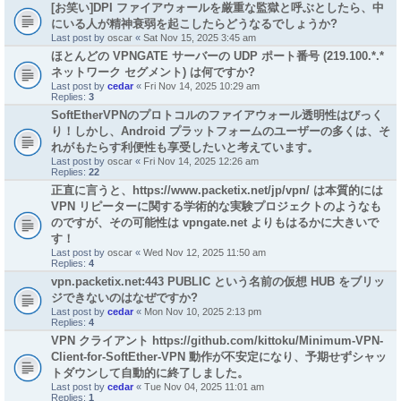
[お笑い]DPI ファイアウォールを厳重な監獄と呼ぶとしたら、中
にいる人が精神衰弱を起こしたらどうなるでしょうか?
Last post by
oscar
«
Sat Nov 15, 2025 3:45 am
ほとんどの VPNGATE サーバーの UDP ポート番号 (219.100.*.*
ネットワーク セグメント) は何ですか?
Last post by
cedar
«
Fri Nov 14, 2025 10:29 am
Replies:
3
SoftEtherVPNのプロトコルのファイアウォール透明性はびっく
り！しかし、Android プラットフォームのユーザーの多くは、そ
れがもたらす利便性も享受したいと考えています。
Last post by
oscar
«
Fri Nov 14, 2025 12:26 am
Replies:
22
正直に言うと、https://www.packetix.net/jp/vpn/ は本質的には
VPN リピーターに関する学術的な実験プロジェクトのようなも
のですが、その可能性は vpngate.net よりもはるかに大きいで
す！
Last post by
oscar
«
Wed Nov 12, 2025 11:50 am
Replies:
4
vpn.packetix.net:443 PUBLIC という名前の仮想 HUB をブリッ
ジできないのはなぜですか?
Last post by
cedar
«
Mon Nov 10, 2025 2:13 pm
Replies:
4
VPN クライアント https://github.com/kittoku/Minimum-VPN-
Client-for-SoftEther-VPN 動作が不安定になり、予期せずシャッ
トダウンして自動的に終了しました。
Last post by
cedar
«
Tue Nov 04, 2025 11:01 am
Replies:
1