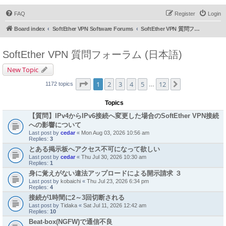
FAQ
Register
Login
Board index
SoftEther VPN Software Forums
SoftEther VPN 質問フォーラム (日本語)
SoftEther VPN 質問フォーラム (日本語)
New Topic
Page
1
of
12
1
2
3
4
5
12
Next
1172 topics
…
Topics
【質問】IPv4からIPv6接続へ変更した場合のSoftEther VPN接続
への影響について
Last post by
cedar
«
Mon Aug 03, 2026 10:56 am
Replies:
3
とある掲示板へアクセス不可になって欲しい
Last post by
cedar
«
Thu Jul 30, 2026 10:30 am
Replies:
1
身に覚えがない違法アップロードによる開示請求 ３
Last post by
kobaichi
«
Thu Jul 23, 2026 6:34 pm
Replies:
4
接続が1時間に2～3回切断される
Last post by
Tidaka
«
Sat Jul 11, 2026 12:42 am
Replies:
10
Beat-box(NGFW)で通信不良