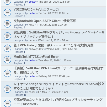
Last post by
cedar
«
Thu Jun 25, 2026 10:54 am
Replies:
3
VS2026がコンパイルエラー出力
Last post by
cedar
«
Sat Jun 20, 2026 11:05 pm
Replies:
3
突然Android+Open SSTP Clientで接続不可
Last post by
Mike
«
Thu Jun 18, 2026 1:27 am
Replies:
4
実証実験：SoftEtherVPNブリッジサーバー.exe レイヤー2イーサ
ネットブリッジング勝手に！
Last post by
oscar
«
Wed Jun 17, 2026 4:54 am
基于VPN Gate 开发的一款Android APP 分享与大家(免费)
Last post by
cahwxy2022
«
Wed Jun 03, 2026 6:57 am
Replies:
1
MediaTek MT7921のFatal Error
Last post by
cedar
«
Tue May 26, 2026 11:35 am
Replies:
1
【要望】SoftEther VPN Clientの「サーバー証明書を必ず検証す
る」機能について
Last post by
cedar
«
Fri May 08, 2026 12:44 pm
Replies:
1
レイヤー2 bridge VPNクライアントとSoftEtherVPN Server設立
することは可能でしょうか？
Last post by
oscar
«
Fri May 01, 2026 3:21 pm
Replies:
11
空気が読めないときは罰としてVPN Gateブリッジルーティング
モードDisabled？