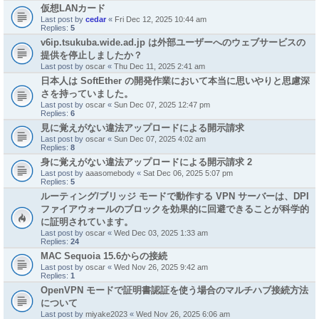
仮想LANカード
Last post by
cedar
«
Fri Dec 12, 2025 10:44 am
Replies:
5
v6ip.tsukuba.wide.ad.jp は外部ユーザーへのウェブサービスの
提供を停止しましたか？
Last post by
oscar
«
Thu Dec 11, 2025 2:41 am
日本人は SoftEther の開発作業において本当に思いやりと思慮深
さを持っていました。
Last post by
oscar
«
Sun Dec 07, 2025 12:47 pm
Replies:
6
見に覚えがない違法アップロードによる開示請求
Last post by
oscar
«
Sun Dec 07, 2025 4:02 am
Replies:
8
身に覚えがない違法アップロードによる開示請求 2
Last post by
aaasomebody
«
Sat Dec 06, 2025 5:07 pm
Replies:
5
ルーティング/ブリッジ モードで動作する VPN サーバーは、DPI
ファイアウォールのブロックを効果的に回避できることが科学的
に証明されています。
Last post by
oscar
«
Wed Dec 03, 2025 1:33 am
Replies:
24
MAC Sequoia 15.6からの接続
Last post by
oscar
«
Wed Nov 26, 2025 9:42 am
Replies:
1
OpenVPN モードで証明書認証を使う場合のマルチハブ接続方法
について
Last post by
miyake2023
«
Wed Nov 26, 2025 6:06 am