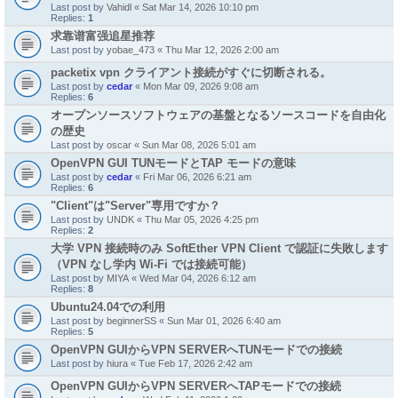
Last post by
Vahidl
«
Sat Mar 14, 2026 10:10 pm
Replies:
1
求靠谱富强追星推荐
Last post by
yobae_473
«
Thu Mar 12, 2026 2:00 am
packetix vpn クライアント接続がすぐに切断される。
Last post by
cedar
«
Mon Mar 09, 2026 9:08 am
Replies:
6
オープンソースソフトウェアの基盤となるソースコードを自由化
の歴史
Last post by
oscar
«
Sun Mar 08, 2026 5:01 am
OpenVPN GUI TUNモードとTAP モードの意味
Last post by
cedar
«
Fri Mar 06, 2026 6:21 am
Replies:
6
"Client"は"Server"専用ですか？
Last post by
UNDK
«
Thu Mar 05, 2026 4:25 pm
Replies:
2
大学 VPN 接続時のみ SoftEther VPN Client で認証に失敗します
（VPN なし学内 Wi-Fi では接続可能）
Last post by
MIYA
«
Wed Mar 04, 2026 6:12 am
Replies:
8
Ubuntu24.04での利用
Last post by
beginnerSS
«
Sun Mar 01, 2026 6:40 am
Replies:
5
OpenVPN GUIからVPN SERVERへTUNモードでの接続
Last post by
hiura
«
Tue Feb 17, 2026 2:42 am
OpenVPN GUIからVPN SERVERへTAPモードでの接続