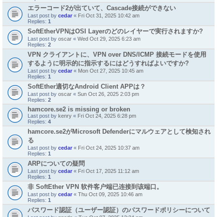
エラーコード2が出ていて、Cascade接続ができない
Last post by
cedar
«
Fri Oct 31, 2025 10:42 am
Replies:
1
SoftEtherVPNはOSI Layerのどのレイヤーで実行されますか?
Last post by
oscar
«
Wed Oct 29, 2025 6:23 am
Replies:
2
VPN クライアントに、VPN over DNS/ICMP 接続モードを使用
するように明示的に指示するにはどうすればよいですか?
Last post by
cedar
«
Mon Oct 27, 2025 10:45 am
Replies:
1
SoftEther適切なAndroid Client APPは？
Last post by
oscar
«
Sun Oct 26, 2025 2:03 pm
Replies:
2
hamcore.se2 is missing or broken
Last post by
kenry
«
Fri Oct 24, 2025 6:28 pm
Replies:
4
hamcore.se2がMicrosoft Defenderにマルウェアとして検知され
る
Last post by
cedar
«
Fri Oct 24, 2025 10:37 am
Replies:
1
ARPについての疑問
Last post by
cedar
«
Fri Oct 17, 2025 11:12 am
Replies:
1
非 SoftEther VPN 软件客户端已连接到该端口。
Last post by
cedar
«
Thu Oct 09, 2025 10:46 am
Replies:
1
パスワード認証（ユーザー認証）のパスワードポリシーについて