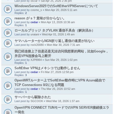
Last post by
oscar
«
Sat Apr 25, 2026 2:36 pm
WindowsServer2025でのSoftEtherVPNServerについて
Last post by
cosmo_s
«
Mon Apr 20, 2026 5:11 am
Replies:
2
reason が s ? 意味が分からない。
Last post by
cedar
«
Mon Apr 13, 2026 10:36 am
Replies:
1
ローカルブリッジ タグVLAN 通信不具合（解決済み）
Last post by
uratani
«
Wed Apr 01, 2026 1:49 am
ヤマハルーターからNGN折り返し通信の速度が出ない
Last post by
rock20080
«
Mon Mar 30, 2026 7:31 am
我已经连接上了但是还是无法访问我想要的网站，比如Google，
并且VPN连接会马上断开
Last post by
XJP8964
«
Sun Mar 29, 2026 1:02 pm
Replies:
1
SoftEther VPNはメキシコでは動作しません
Last post by
cedar
«
Fri Mar 27, 2026 12:58 pm
Replies:
3
OpenWRTルーター上でSoftEther動作時にVPN Azure経由で
TCP Connections 0/2になる問題
Last post by
cedar
«
Thu Mar 26, 2026 10:52 am
Replies:
1
サーバーから駆除された
Last post by
SGCOOK
«
Wed Mar 18, 2026 1:37 am
OpenVPN CONNECT TUNモードでのVPN SERVER接続後エラ
ー発生