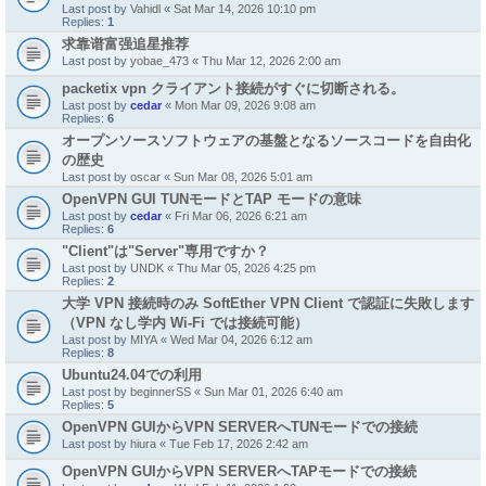
Last post by
Vahidl
«
Sat Mar 14, 2026 10:10 pm
Replies:
1
求靠谱富强追星推荐
Last post by
yobae_473
«
Thu Mar 12, 2026 2:00 am
packetix vpn クライアント接続がすぐに切断される。
Last post by
cedar
«
Mon Mar 09, 2026 9:08 am
Replies:
6
オープンソースソフトウェアの基盤となるソースコードを自由化
の歴史
Last post by
oscar
«
Sun Mar 08, 2026 5:01 am
OpenVPN GUI TUNモードとTAP モードの意味
Last post by
cedar
«
Fri Mar 06, 2026 6:21 am
Replies:
6
"Client"は"Server"専用ですか？
Last post by
UNDK
«
Thu Mar 05, 2026 4:25 pm
Replies:
2
大学 VPN 接続時のみ SoftEther VPN Client で認証に失敗します
（VPN なし学内 Wi-Fi では接続可能）
Last post by
MIYA
«
Wed Mar 04, 2026 6:12 am
Replies:
8
Ubuntu24.04での利用
Last post by
beginnerSS
«
Sun Mar 01, 2026 6:40 am
Replies:
5
OpenVPN GUIからVPN SERVERへTUNモードでの接続
Last post by
hiura
«
Tue Feb 17, 2026 2:42 am
OpenVPN GUIからVPN SERVERへTAPモードでの接続