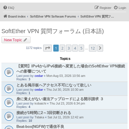
FAQ
Register
Login
Board index
SoftEther VPN Software Forums
SoftEther VPN 質問フォーラム (日本語)
SoftEther VPN 質問フォーラム (日本語)
New Topic
Page
1
of
12
1
2
3
4
5
12
Next
1172 topics
…
Topics
【質問】IPv4からIPv6接続へ変更した場合のSoftEther VPN接続
への影響について
Last post by
cedar
«
Mon Aug 03, 2026 10:56 am
Replies:
3
とある掲示板へアクセス不可になって欲しい
Last post by
cedar
«
Thu Jul 30, 2026 10:30 am
Replies:
1
身に覚えがない違法アップロードによる開示請求 ３
Last post by
kobaichi
«
Thu Jul 23, 2026 6:34 pm
Replies:
4
接続が1時間に2～3回切断される
Last post by
Tidaka
«
Sat Jul 11, 2026 12:42 am
Replies:
10
Beat-box(NGFW)で通信不良