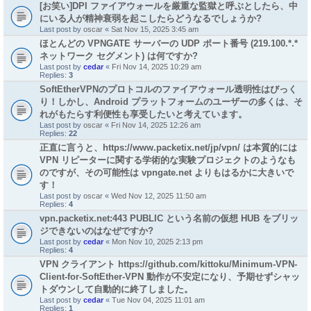
[お笑い]DPI ファイアウォールを厳重な監獄と呼ぶとしたら、中
にいる人が精神衰弱を起こしたらどうなるでしょうか?
Last post by
oscar
«
Sat Nov 15, 2025 3:45 am
ほとんどの VPNGATE サーバーの UDP ポート番号 (219.100.*.*
ネットワーク セグメント) は何ですか?
Last post by
cedar
«
Fri Nov 14, 2025 10:29 am
Replies:
3
SoftEtherVPNのプロトコルのファイアウォール透明性はびっく
り！しかし、Android プラットフォームのユーザーの多くは、そ
れがもたらす利便性も享受したいと考えています。
Last post by
oscar
«
Fri Nov 14, 2025 12:26 am
Replies:
22
正直に言うと、https://www.packetix.net/jp/vpn/ は本質的には
VPN リピーターに関する学術的な実験プロジェクトのようなも
のですが、その可能性は vpngate.net よりもはるかに大きいで
す！
Last post by
oscar
«
Wed Nov 12, 2025 11:50 am
Replies:
4
vpn.packetix.net:443 PUBLIC という名前の仮想 HUB をブリッ
ジできないのはなぜですか?
Last post by
cedar
«
Mon Nov 10, 2025 2:13 pm
Replies:
4
VPN クライアント https://github.com/kittoku/Minimum-VPN-
Client-for-SoftEther-VPN 動作が不安定になり、予期せずシャッ
トダウンして自動的に終了しました。
Last post by
cedar
«
Tue Nov 04, 2025 11:01 am
Replies:
1