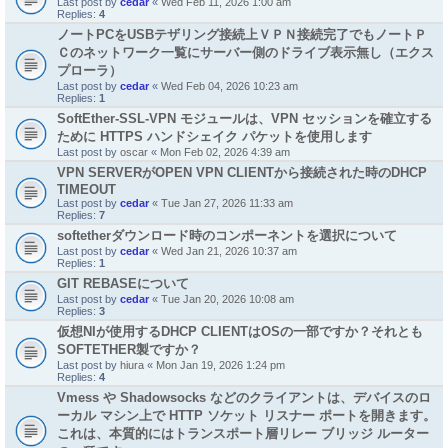
Last post by
cedar
«
Wed Feb 11, 2026 1:00 am
Replies:
4
ノートPCをUSBテザリング接続上ＶＰＮ接続完了でもノートＰ
Ｃのネットワーク一覧にサーバー側のドライブ表示無し（エクス
プローラ）
Last post by
cedar
«
Wed Feb 04, 2026 10:23 am
Replies:
1
SoftEther-SSL-VPN モジュールは、VPN セッションを確立する
ために HTTPS ハンドシェイク パケットを使用します
Last post by
oscar
«
Mon Feb 02, 2026 4:39 am
VPN SERVERがOPEN VPN CLIENTから接続された時のDHCP
TIMEOUT
Last post by
cedar
«
Tue Jan 27, 2026 11:33 am
Replies:
7
softetherダウンロード時のコンポーネントを選択について
Last post by
cedar
«
Wed Jan 21, 2026 10:37 am
Replies:
1
GIT REBASEについて
Last post by
cedar
«
Tue Jan 20, 2026 10:08 am
Replies:
3
仮想NIが使用するDHCP CLIENTはOSの一部ですか？それとも
SOFTETHER製ですか？
Last post by
hiura
«
Mon Jan 19, 2026 1:24 pm
Replies:
4
Vmess や Shadowsocks などのクライアントは、デバイスのロ
ーカル マシン上で HTTP ソケット リスナー ポートを開きます。
これは、本質的にはトランスポート層リレー ブリッジ ルーター