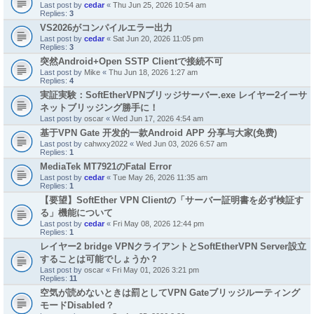
Last post by
cedar
«
Thu Jun 25, 2026 10:54 am
Replies:
3
VS2026がコンパイルエラー出力
Last post by
cedar
«
Sat Jun 20, 2026 11:05 pm
Replies:
3
突然Android+Open SSTP Clientで接続不可
Last post by
Mike
«
Thu Jun 18, 2026 1:27 am
Replies:
4
実証実験：SoftEtherVPNブリッジサーバー.exe レイヤー2イーサ
ネットブリッジング勝手に！
Last post by
oscar
«
Wed Jun 17, 2026 4:54 am
基于VPN Gate 开发的一款Android APP 分享与大家(免费)
Last post by
cahwxy2022
«
Wed Jun 03, 2026 6:57 am
Replies:
1
MediaTek MT7921のFatal Error
Last post by
cedar
«
Tue May 26, 2026 11:35 am
Replies:
1
【要望】SoftEther VPN Clientの「サーバー証明書を必ず検証す
る」機能について
Last post by
cedar
«
Fri May 08, 2026 12:44 pm
Replies:
1
レイヤー2 bridge VPNクライアントとSoftEtherVPN Server設立
することは可能でしょうか？
Last post by
oscar
«
Fri May 01, 2026 3:21 pm
Replies:
11
空気が読めないときは罰としてVPN Gateブリッジルーティング
モードDisabled？