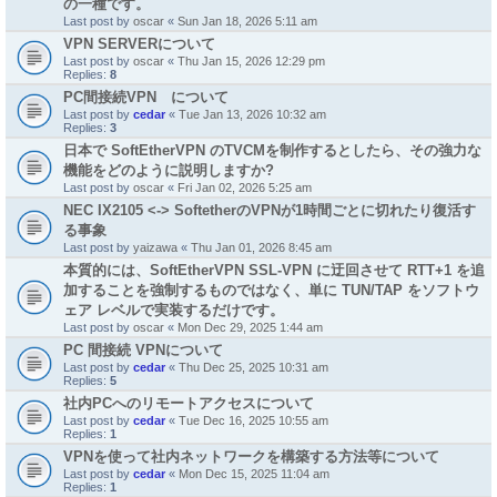
の一種です。
Last post by
oscar
«
Sun Jan 18, 2026 5:11 am
VPN SERVERについて
Last post by
oscar
«
Thu Jan 15, 2026 12:29 pm
Replies:
8
PC間接続VPN について
Last post by
cedar
«
Tue Jan 13, 2026 10:32 am
Replies:
3
日本で SoftEtherVPN のTVCMを制作するとしたら、その強力な
機能をどのように説明しますか?
Last post by
oscar
«
Fri Jan 02, 2026 5:25 am
NEC IX2105 <-> SoftetherのVPNが1時間ごとに切れたり復活す
る事象
Last post by
yaizawa
«
Thu Jan 01, 2026 8:45 am
本質的には、SoftEtherVPN SSL-VPN に迂回させて RTT+1 を追
加することを強制するものではなく、単に TUN/TAP をソフトウ
ェア レベルで実装するだけです。
Last post by
oscar
«
Mon Dec 29, 2025 1:44 am
PC 間接続 VPNについて
Last post by
cedar
«
Thu Dec 25, 2025 10:31 am
Replies:
5
社内PCへのリモートアクセスについて
Last post by
cedar
«
Tue Dec 16, 2025 10:55 am
Replies:
1
VPNを使って社内ネットワークを構築する方法等について
Last post by
cedar
«
Mon Dec 15, 2025 11:04 am
Replies:
1