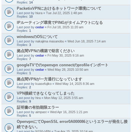
Replies:
14
PacketixVPNにおけるネットワーク環境について
Last post by
hiura
«
Tue Jul 22, 2025 1:48 pm
Replies:
10
IPルーティング環境でPINGがタイムアウトになる
Last post by
cedar
«
Fri Jul 18, 2025 11:20 am
Replies:
1
windowsのOSについて
Last post by
nakajima masanobu
«
Wed Jun 18, 2025 7:14 am
Replies:
3
拠点間VPNの構築で助言ください
Last post by
cedar
«
Fri May 30, 2025 9:16 am
Replies:
7
googleTVでのopenvpn connectのprofileインポート
Last post by
cedar
«
Wed May 28, 2025 10:50 am
Replies:
1
拠点間VPNが一方通行になっています
Last post by
kuasefujiko
«
Wed May 14, 2025 8:36 am
Replies:
2
VPN接続できなくなってしまった
Last post by
hira
«
Mon May 12, 2025 3:55 am
Replies:
9
証明書の有効期限エラー
Last post by
aimpast
«
Wed Apr 16, 2025 1:21 pm
Replies:
5
OpenvpnにてOpenSSL error0A000086というエラーが発生し接
続できない。
Last post by
N150-VPN
«
Tue Apr 15, 2025 10:14 am