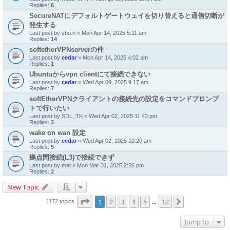
Replies:
8
SecureNATにデフォルトゲートウェイを切り替えると通信切断が
発生する
Last post by
sho.n
«
Mon Apr 14, 2025 5:11 am
Replies:
14
softetherVPNserverの件
Last post by
cedar
«
Mon Apr 14, 2025 4:02 am
Replies:
1
Ubuntuからvpn clientにて接続できない
Last post by
cedar
«
Wed Apr 09, 2025 9:17 am
Replies:
7
softEtherVPNクライアントの接続先の設定をコマンドプロンプ
トで行いたい
Last post by
SDL_TK
«
Wed Apr 02, 2025 11:43 pm
Replies:
3
wake on wan 設定
Last post by
cedar
«
Wed Apr 02, 2025 10:20 am
Replies:
5
拠点間接続(L3)で接続できず
Last post by
mat
«
Mon Mar 31, 2025 2:26 pm
Replies:
2
New Topic
Page
1
of
12
1
2
3
4
5
12
Next
1172 topics
…
Jump to