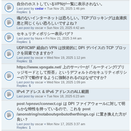
自分のホストしているVPNが一覧に表示されない。
Last post by
cedar
«
Tue Nov 25, 2025 1:46 pm
Replies:
1
魂のないインターネットは恐ろしい。TCPブロッキングは血液疾
患と同じくらい恐ろしいですよね？
Last post by
oscar
«
Sun Nov 23, 2025 4:42 am
セキュリティポリシー表示バグ？
Last post by
hiura
«
Fri Nov 21, 2025 3:44 am
Replies:
1
UDP/ICMP 経由の VPN は技術的に DPI デバイスの TCP ブロッ
クを回避できますか?
Last post by
oscar
«
Wed Nov 19, 2025 1:12 pm
Replies:
11
https://www.vpngate.net/ 上のサーバーが「ルーティング/ブリ
ッジモードとして拒否」というデフォルトのセキュリティポリシ
ーの下で動作するように強制されるのはなぜですか?
Last post by
oscar
«
Wed Nov 19, 2025 1:09 pm
Replies:
5
IPv4 アドレス & IPv6 アドレスのALL範囲
Last post by
oscar
«
Tue Nov 18, 2025 6:23 am
post /vpnsvc/connect.cgi は DPI ファイアウォールに対して明
らかな特性を持っているので、これを post
/anonstring/notaboutvpnbutotherthings.cgi に置き換えた方が
良い？
Last post by
oscar
«
Mon Nov 17, 2025 3:37 am
Replies:
1