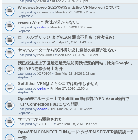
Last post by
oscar
«
Sat Apr 25, 2026 2:36 pm
WindowsServer2025でのSoftEtherVPNServerについて
Last post by
cosmo_s
«
Mon Apr 20, 2026 5:11 am
Replies:
2
reason が s ? 意味が分からない。
Last post by
cedar
«
Mon Apr 13, 2026 10:36 am
Replies:
1
ローカルブリッジ タグVLAN 通信不具合（解決済み）
Last post by
uratani
«
Wed Apr 01, 2026 1:49 am
ヤマハルーターからNGN折り返し通信の速度が出ない
Last post by
rock20080
«
Mon Mar 30, 2026 7:31 am
我已经连接上了但是还是无法访问我想要的网站，比如Google，
并且VPN连接会马上断开
Last post by
XJP8964
«
Sun Mar 29, 2026 1:02 pm
Replies:
1
SoftEther VPNはメキシコでは動作しません
Last post by
cedar
«
Fri Mar 27, 2026 12:58 pm
Replies:
3
OpenWRTルーター上でSoftEther動作時にVPN Azure経由で
TCP Connections 0/2になる問題
Last post by
cedar
«
Thu Mar 26, 2026 10:52 am
Replies:
1
サーバーから駆除された
Last post by
SGCOOK
«
Wed Mar 18, 2026 1:37 am
OpenVPN CONNECT TUNモードでのVPN SERVER接続後エラ
ー発生