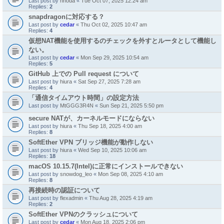
Last post by
nnoda
«
Tue Oct 07, 2025 12:24 am
Replies:
2
snapdragonに対応する？
Last post by
cedar
«
Thu Oct 02, 2025 10:47 am
Replies:
4
仮想NAT機能を使用するのチェックを外すとルータとして機能し
ない。
Last post by
cedar
«
Mon Sep 29, 2025 10:54 am
Replies:
5
GitHub 上での Pull request について
Last post by
hiura
«
Sat Sep 27, 2025 7:28 am
Replies:
4
「通信タイムアウト時間」の設定方法
Last post by
MtGGG3R4N
«
Sun Sep 21, 2025 5:50 pm
secure NATが、カーネルモードにならない
Last post by
hiura
«
Thu Sep 18, 2025 4:00 am
Replies:
8
SoftEther VPN ブリッジ機能が動作しない
Last post by
hiura
«
Wed Sep 10, 2025 10:06 am
Replies:
18
macOS 10.15.7(Intel)に正常にインストールできない
Last post by
snowdog_leo
«
Mon Sep 08, 2025 4:10 am
Replies:
8
再接続時の認証について
Last post by
flexadmin
«
Thu Aug 28, 2025 4:19 am
Replies:
2
SoftEther VPNのクラッシュについて
Last post by
cedar
«
Mon Aug 18, 2025 2:06 pm