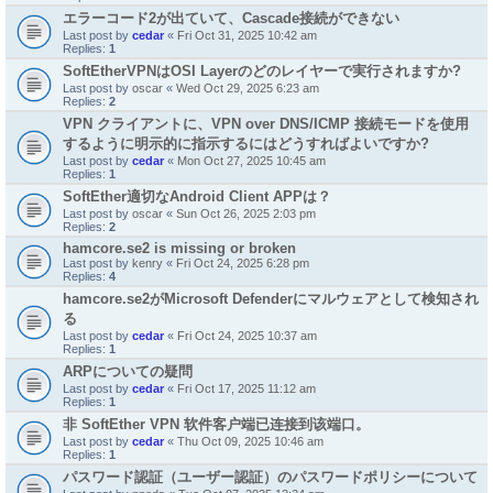
エラーコード2が出ていて、Cascade接続ができない
Last post by
cedar
«
Fri Oct 31, 2025 10:42 am
Replies:
1
SoftEtherVPNはOSI Layerのどのレイヤーで実行されますか?
Last post by
oscar
«
Wed Oct 29, 2025 6:23 am
Replies:
2
VPN クライアントに、VPN over DNS/ICMP 接続モードを使用
するように明示的に指示するにはどうすればよいですか?
Last post by
cedar
«
Mon Oct 27, 2025 10:45 am
Replies:
1
SoftEther適切なAndroid Client APPは？
Last post by
oscar
«
Sun Oct 26, 2025 2:03 pm
Replies:
2
hamcore.se2 is missing or broken
Last post by
kenry
«
Fri Oct 24, 2025 6:28 pm
Replies:
4
hamcore.se2がMicrosoft Defenderにマルウェアとして検知され
る
Last post by
cedar
«
Fri Oct 24, 2025 10:37 am
Replies:
1
ARPについての疑問
Last post by
cedar
«
Fri Oct 17, 2025 11:12 am
Replies:
1
非 SoftEther VPN 软件客户端已连接到该端口。
Last post by
cedar
«
Thu Oct 09, 2025 10:46 am
Replies:
1
パスワード認証（ユーザー認証）のパスワードポリシーについて