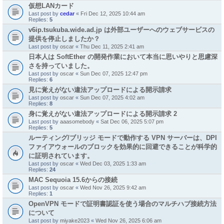
仮想LANカード
Last post by
cedar
«
Fri Dec 12, 2025 10:44 am
Replies:
5
v6ip.tsukuba.wide.ad.jp は外部ユーザーへのウェブサービスの
提供を停止しましたか？
Last post by
oscar
«
Thu Dec 11, 2025 2:41 am
日本人は SoftEther の開発作業において本当に思いやりと思慮深
さを持っていました。
Last post by
oscar
«
Sun Dec 07, 2025 12:47 pm
Replies:
6
見に覚えがない違法アップロードによる開示請求
Last post by
oscar
«
Sun Dec 07, 2025 4:02 am
Replies:
8
身に覚えがない違法アップロードによる開示請求 2
Last post by
aaasomebody
«
Sat Dec 06, 2025 5:07 pm
Replies:
5
ルーティング/ブリッジ モードで動作する VPN サーバーは、DPI
ファイアウォールのブロックを効果的に回避できることが科学的
に証明されています。
Last post by
oscar
«
Wed Dec 03, 2025 1:33 am
Replies:
24
MAC Sequoia 15.6からの接続
Last post by
oscar
«
Wed Nov 26, 2025 9:42 am
Replies:
1
OpenVPN モードで証明書認証を使う場合のマルチハブ接続方法
について
Last post by
miyake2023
«
Wed Nov 26, 2025 6:06 am