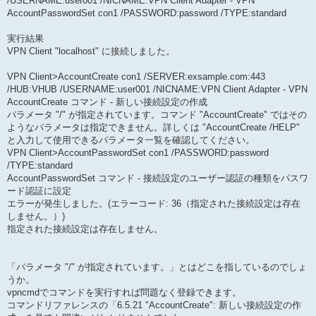
/USERNAME:user001 /NICNAME:VPN Client Adapter - VPN
AccountPasswordSet con1 /PASSWORD:password /TYPE:standard
実行結果
VPN Client "localhost" に接続しました。
VPN Client>AccountCreate con1 /SERVER:exsample.com:443
/HUB:VHUB /USERNAME:user001 /NICNAME:VPN Client Adapter - VPN
AccountCreate コマンド - 新しい接続設定の作成
パラメータ "/" が指定されています。コマンド "AccountCreate" ではその
ようなパラメータは指定できません。詳しくは "AccountCreate /HELP"
と入力して使用できるパラメータ一覧を確認してください。
VPN Client>AccountPasswordSet con1 /PASSWORD:password
/TYPE:standard
AccountPasswordSet コマンド - 接続設定のユーザー認証の種類をパスワ
ード認証に設定
エラーが発生しました。(エラーコード: 36（指定された接続設定は存在
しません。）)
指定された接続設定は存在しません。
「パラメータ "/" が指定されています。」とはどこを指しているのでしょ
うか。
vpncmdでコマンドを実行すれば問題なく登録できます。
コマンドリファレンスの「6.5.21 "AccountCreate": 新しい接続設定の作