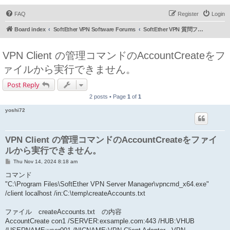
FAQ
Register
Login
Board index
SoftEther VPN Software Forums
SoftEther VPN 質問フォーラム (日本語)
VPN Client の管理コマンドのAccountCreateをフ
ァイルから実行できません。
Post Reply
2 posts • Page
1
of
1
yoshi72
VPN Client の管理コマンドのAccountCreateをファイ
ルから実行できません。
P
Thu Nov 14, 2024 8:18 am
o
s
コマンド
t
"C:\Program Files\SoftEther VPN Server Manager\vpncmd_x64.exe"
/client localhost /in:C:\temp\createAccounts.txt
ファイル createAccounts.txt の内容
AccountCreate con1 /SERVER:exsample.com:443 /HUB:VHUB