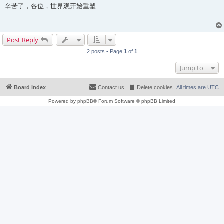
s
辛苦了，各位，世界观开始重塑
t
Post Reply
2 posts • Page
1
of
1
Jump to
Board index
Contact us
Delete cookies
All times are
UTC
Powered by
phpBB
® Forum Software © phpBB Limited