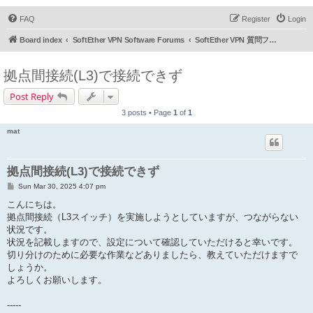
FAQ
Register
Login
Board index
SoftEther VPN Software Forums
SoftEther VPN 質問フォーラム (日本語)
拠点間接続(L3)で接続できず
Post Reply
3 posts • Page
1
of
1
mat
拠点間接続(L3)で接続できず
P
Sun Mar 30, 2025 4:07 pm
o
s
こんにちは。
t
拠点間接続（L3スイッチ）を実施しようとしていますが、つながらない
状況です。
状況を記載しますので、設定について確認していただけると幸いです。
切り分けのために必要な作業などありましたら、教えていただけますで
しょうか。
よろしくお願いします。
-----