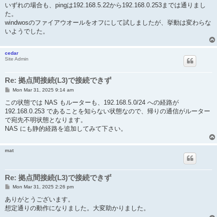
いずれの場合も、pingは192.168.5.22から192.168.0.253までは通りまし
た。
windwosのファイアウオールをオフにして試しましたが、挙動は変わらな
いようでした。
cedar
Site Admin
Re: 拠点間接続(L3)で接続できず
P
Mon Mar 31, 2025 9:14 am
o
s
この状態では NAS もルーターも、192.168.5.0/24 への経路が
t
192.168.0.253 であることを知らない状態なので、帰りの通信がルーター
で宛先不明状態となります。
NAS にも静的経路を追加してみて下さい。
mat
Re: 拠点間接続(L3)で接続できず
P
Mon Mar 31, 2025 2:26 pm
o
s
ありがとうございます。
t
想定通りの動作になりました。大変助かりました。