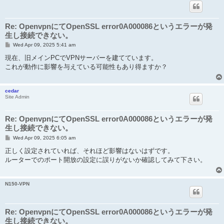
Re: OpenvpnにてOpenSSL error0A000086というエラーが発
生し接続できない。
P
Wed Apr 09, 2025 5:41 am
o
s
現在、旧メインPCでVPNサーバーを建てています。
t
これが動作に影響を与えている可能性もあり得ますか？
cedar
Site Admin
Re: OpenvpnにてOpenSSL error0A000086というエラーが発
生し接続できない。
P
Wed Apr 09, 2025 6:05 am
o
s
正しく設定されていれば、それほど影響はないはずです。
t
ルーターでのポート開放の設定に誤りがないか確認してみて下さい。
N150-VPN
Re: OpenvpnにてOpenSSL error0A000086というエラーが発
生し接続できない。