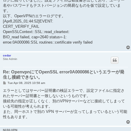
ログに残っていました。設定ファイルは都度書き出しており、ユーザー
名やパスワードもテストバージョンの簡易なものを仮で設定していま
す。
以下、OpenVPNのエラーログです。
[Apr8,2025,,01:44:52]EVENT:
CERT_VERIFY_FAIL
OpenSSLContext::SSL::read_cleartext:
BIO_read failed, cap=2640 status=-1:
erroe:0A000086:SSL routines::certificate verify failed
cedar
Site Admin
Re: OpenvpnにてOpenSSL error0A000086というエラーが発
生し接続できない。
P
Tue Apr 08, 2025 10:58 am
o
s
エラーとしてはサーバー証明書の検証エラーで、設定ファイルに指定さ
t
れたサーバー証明書と一致しないというものです。
接続先の指定が正しくなく、別のVPNサーバーなどに接続してしまって
いる可能性が考えられます。
また、同一ホストで別の VPN サーバーが立ってしまっているという可能
性もあります。
N150-VPN