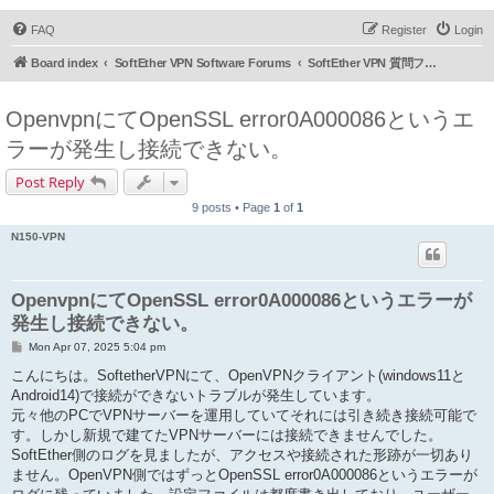
FAQ
Register
Login
Board index
SoftEther VPN Software Forums
SoftEther VPN 質問フォーラム (日本語)
OpenvpnにてOpenSSL error0A000086というエ
ラーが発生し接続できない。
Post Reply
9 posts • Page
1
of
1
N150-VPN
OpenvpnにてOpenSSL error0A000086というエラーが
発生し接続できない。
P
Mon Apr 07, 2025 5:04 pm
o
s
こんにちは。SoftetherVPNにて、OpenVPNクライアント(windows11と
t
Android14)で接続ができないトラブルが発生しています。
元々他のPCでVPNサーバーを運用していてそれには引き続き接続可能で
す。しかし新規で建てたVPNサーバーには接続できませんでした。
SoftEther側のログを見ましたが、アクセスや接続された形跡が一切あり
ません。OpenVPN側ではずっとOpenSSL error0A000086というエラーが