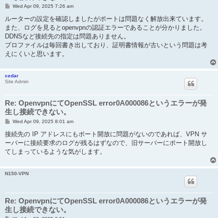
P
Wed Apr 09, 2025 7:26 am
o
s
ルーターの設定を確認しましたがポートは問題なく解放出来ています。
t
また、ログを見るとopenvpnの認証エラーであることが分かりました。
DDNSなど接続先の指定は問題ありません。
プロファイルは毎回書き出しており、証明書情報が古いという問題は考
えにくいと思います。
cedar
Site Admin
Re: OpenvpnにてOpenSSL error0A000086というエラーが発
生し接続できない。
P
Wed Apr 09, 2025 8:01 am
o
s
接続先の IP アドレスにもポート開放に問題がないのであれば、VPN サ
t
ーバーに接続要求のログが残るはずなので、旧サーバーにポート開放し
てしまっているような気がします。
N150-VPN
Re: OpenvpnにてOpenSSL error0A000086というエラーが発
生し接続できない。