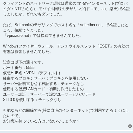
クライアントのネットワーク環境は通常の自宅のインターネット(プロバ
イダ：NTTぷらら)、モバイル回線のテザリング(ドコモ、au、楽天)で検証
しましたが、どれでもダメでした。
ただ、Softbankのテザリングでホスト名を「softether.net」で検証したと
ころ、接続できました。
「vpnazure.net」では接続できませんでした。
Windowsファイヤーウォール、アンチウイルスソフト「ESET」の有効の
有無は影響しませんでした。
設定は以下の通りです。
ポート番号：5555
仮想HUB名：VPN (デフォルト)
経由するプロキシサーバ：プロキシを使用しない
サーバー証明書を必ず検証する：チェックなし
使用する仮想LANカード：初期に作成したもの
ユーザー認証：サーバーで設定ユーザーとパスワード
SLL3.0を使用する：チェックなし
可能ならどの回線でも(特に自宅のインターネット)で利用できるようにし
たいので、
お知恵を持っている方はいないでしょうか？