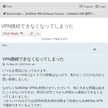
FAQ
Register
Login
Board index
SoftEther VPN Software Forums
SoftEther VPN 質問フォーラム (日本語)
VPN接続できなくなってしまった
Post Reply
10 posts • Page
1
of
1
hira
VPN接続できなくなってしまった
P
Fri May 09, 2025 6:01 am
o
s
いつもお世話になっております。
t
ホームページやXにはトラブル情報はないので、私のところだけなのかと
思い投稿しました。
ながらくSoftEther VPNを利用させていただいて、特に大きな問題は起き
たことがないのですが、昨日の夕方ごろから外部から接続ができなくな
ってしまいました。
（サーバーのログでは2025年05月08日16時まで外部からSoftEther VPN
で接続できているようです）