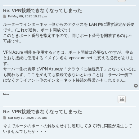
Re: VPN接続できなくなってしまった
P
Fri May 09, 2025 10:23 pm
o
s
ルーターでインターネット側からのアクセスを LAN 内に通す設定が必要
t
です。(これが通称、ポート開放です)
このときポート番号を指定するので、同じポート番号を開放するのは不
可能です。
VPN Azure 機能を使用するときは、ポート開放は必要ないですが、仰る
とおり接続に使用するドメイン名を vpnazure.net に変える必要がありま
す。
サーバー側の表示でVPN Azureが「クラウドに接続完了」となっているに
も関わらず、ここを変えても接続できないということは、サーバー側で
はなくクライアント側のインターネット接続の異常かもしれません。
hira
Re: VPN接続できなくなってしまった
P
Sat May 10, 2025 9:20 am
o
s
今までルータのポートの解放をせずに運用してきて特に問題が発生して
t
いませんでしたが・・・