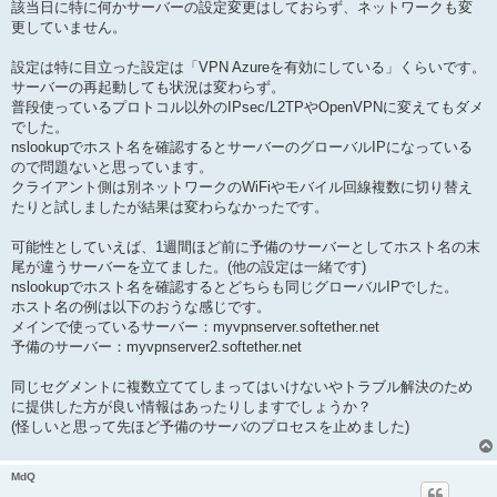
該当日に特に何かサーバーの設定変更はしておらず、ネットワークも変
更していません。
設定は特に目立った設定は「VPN Azureを有効にしている」くらいです。
サーバーの再起動しても状況は変わらず。
普段使っているプロトコル以外のIPsec/L2TPやOpenVPNに変えてもダメ
でした。
nslookupでホスト名を確認するとサーバーのグローバルIPになっている
ので問題ないと思っています。
クライアント側は別ネットワークのWiFiやモバイル回線複数に切り替え
たりと試しましたが結果は変わらなかったです。
可能性としていえば、1週間ほど前に予備のサーバーとしてホスト名の末
尾が違うサーバーを立てました。(他の設定は一緒です)
nslookupでホスト名を確認するとどちらも同じグローバルIPでした。
ホスト名の例は以下のおうな感じです。
メインで使っているサーバー：myvpnserver.softether.net
予備のサーバー：myvpnserver2.softether.net
同じセグメントに複数立ててしまってはいけないやトラブル解決のため
に提供した方が良い情報はあったりしますでしょうか？
(怪しいと思って先ほど予備のサーバのプロセスを止めました)
MdQ