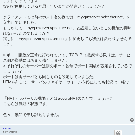
了」になっています。
なので使用していると思っていますが間違いでしょうか？
クライアントでは前のホスト名の例では「myvpnserver.softether.net」を
入力していました。
もしかして「myvpnserver.vpnazure.net」と設定しないとこの機能の意味
はなかったのでしょうか？
試しに「myvpnserver.vpnazure.net」に変更しても状況は変わりませんで
した。
> ポート開放が正常に行われていて、TCP/IP で接続する限りは、サービ
ス側の挙動にはあまり依存しません。
> それぞれのサーバーは別のポート番号でポート開放が設定されているで
しょうか？
ポートは両サーバとも同じものを設定していました。
UTMを外して、サーバのファイヤーウォールを停止しても状況は一緒で
した。
「NATトラバーサル機能」とはSecureNATのことでしょうか？
こちらは無効の状態です。
色々、無知で申し訳ありません。
cedar
Site Admin