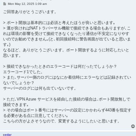
P
Mon May 12, 2025 1:09 am
o
s
ご回答ありがとうございます。
t
> ポート開放は基本的には必須と考えたほうが良いと思います｡
> 運が良ければNATトラバーサル機能で接続できる場合もありますが､こ
れは環境の影響を受けて接続できなくなったり通信が不安定になりやす
いのでお勧めできません｡(と､初回接続時に警告画面が出ていると思いま
す｡)
なるほど、ありがとうございます。ポート開放するように対応したいと
思います。
> 接続できなかったときのエラーコードは何だったでしょうか？
エラーコード1でした。
> また､サーバー側のログにはなにか着信時にエラーなどは記録されてい
ないでしょうか？
サーバーのログには何も出ていないです。
> ただ､VPN Azure サービスを経由した接続の場合は､ポート開放無しで
接続できます｡
> その場合はポート番号にはサーバーの設定にかかわらず443番を指定す
る必要がある点に注意してください｡
こちらの方がよさそうなので、変更するようにしたいと思います。
cedar