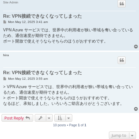
Site Admin
Re: VPN接続できなくなってしまった
P
Mon May 12, 2025 3:41 am
o
s
VPN Azure サービスでは、世界中の利用者が狭い帯域を奪い合っている
t
ため、通信速度が期待できません。
ポート開放で使えそうならそちらのほうがおすすめです。
hira
Re: VPN接続できなくなってしまった
P
Mon May 12, 2025 3:55 am
o
s
> VPN Azure サービスでは、世界中の利用者が狭い帯域を奪い合ってい
t
るため、通信速度が期待できません。
> ポート開放で使えそうならそちらのほうがおすすめです。
なるほど、承知しました。いろいろご助言ありがとうございます。
Post Reply
10 posts • Page
1
of
1
Jump to