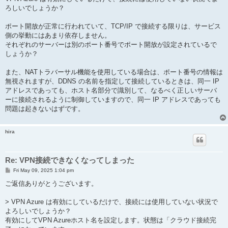
t
ろしいでしょうか？
ポート開放が正常に行われていて、TCP/IP で接続する限りは、サービス
側の挙動にはあまり依存しません。
それぞれのサーバーは別のポート番号でポート開放が設定されているで
しょうか？
また、NATトラバーサル機能を使用している場合は、ポート番号の情報は
無視されますが、DDNS の名前を指定して接続しているときは、同一 IP
アドレスであっても、ホスト名部分で識別して、なるべく正しいサーバ
ーに接続されるように制御していますので、同一 IP アドレスであっても
問題は起きないはずです。
hira
Re: VPN接続できなくなってしまった
P
Fri May 09, 2025 1:04 pm
o
s
ご返信ありがとうございます。
t
> VPN Azure は有効にしているだけで、接続には使用していない状況で
よろしいでしょうか？
有効にしてVPN Azureホスト名を設定します。状態は「クラウド接続完