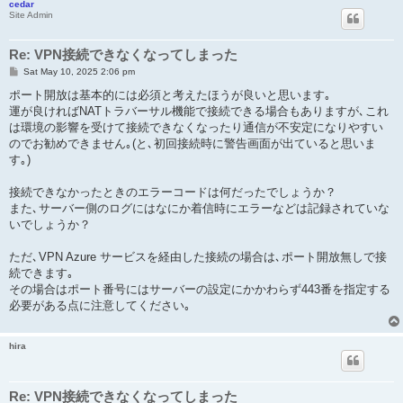
cedar
Site Admin
Re: VPN接続できなくなってしまった
P
Sat May 10, 2025 2:06 pm
o
s
ポート開放は基本的には必須と考えたほうが良いと思います｡
t
運が良ければNATトラバーサル機能で接続できる場合もありますが､これ
は環境の影響を受けて接続できなくなったり通信が不安定になりやすい
のでお勧めできません｡(と､初回接続時に警告画面が出ていると思いま
す｡)
接続できなかったときのエラーコードは何だったでしょうか？
また､サーバー側のログにはなにか着信時にエラーなどは記録されていな
いでしょうか？
ただ､VPN Azure サービスを経由した接続の場合は､ポート開放無しで接
続できます｡
その場合はポート番号にはサーバーの設定にかかわらず443番を指定する
必要がある点に注意してください｡
hira
Re: VPN接続できなくなってしまった