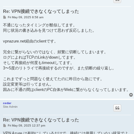
Re: VPN接続できなくなってしまった
P
Fri May 09, 2025 8:58 am
o
s
不通になったタイミングが酷似してます。
t
同じ状況の書き込みを見つけて思わず反応しました。
vpnazure.net経由のclientです。
完全に繋がらないのではなく、頻繁に切断してしまいます。
ログによればTCPのLinkがdownしてます。
そして再接続が何度もtimeoutしてます。
3〜5度のリトライで再接続するのですが、また切断の繰り返し。
これまでずっと問題なく使えてたのに昨日から急にです。
設定変更等は行ってません。
因みに不通の間はclientのPC自体がWebに繋がらなくなってしまいます。
cedar
Site Admin
Re: VPN接続できなくなってしまった
P
Fri May 09, 2025 12:37 pm
o
s
VPN Azure は有効にしているだけで、接続には使用していない状況でよ