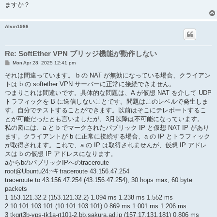
ますか？
Alvin1986
Re: SoftEther VPN ブリッジ機能が動作しない
P
Mon Apr 28, 2025 12:41 pm
o
s
それは間違っています。 b の NAT が無効になっている場合、クライアン
t
トは b の softether VPN サーバーに正常に接続できません。
つまりこれは間違いです。具体的な問題は、A が仮想 NAT を介して UDP
トラフィックを B に送信しないことです。問題はこのレベルで発生しま
す。自分でテストすることができます。以前はそこにテレポートするこ
とが可能だったとも言いましたが、3月以降は不可能になっています。
私の図には、a と b でマークされたパブリック IP と仮想 NAT IP があり
ます。クライアントが b に正常に接続する場合、a の IP とトラフィック
が取得されます。これで、a の IP は取得されませんが、仮想 IP アドレ
スは b の仮想 IP アドレスになります。
aからbのパブリックIPへのtraceroute
root@Ubuntu24:~# traceroute 43.156.47.254
traceroute to 43.156.47.254 (43.156.47.254), 30 hops max, 60 byte
packets
1 153.121.32.2 (153.121.32.2) 1.094 ms 1.238 ms 1.552 ms
2 10.101.103.101 (10.101.103.101) 0.869 ms 1.001 ms 1.206 ms
3 tkgrt3b-vps-tk1a-rt101-2.bb.sakura.ad.jp (157.17.131.181) 0.806 ms