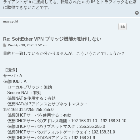
ライアントが b に接続しても、転送された a の IP とトラフィックを正常
に取得できないことです。
masayuki
Re: SoftEther VPN ブリッジ機能が動作しない
P
Wed Apr 30, 2025 1:52 am
o
s
目的と一致しているか分かりませんが、こういうことでしょうか？
t
【環境】
サーバ：A
仮想HUB：A
ローカルブリッジ：無効
Secure NAT：有効
仮想NATを使用する：有効
仮想NATのIPアドレスとサブネットマスク：
192.168.31.9/255.255.255.0
仮想DHCPサーバを使用する：有効
仮想DHCPサーバのアドレス範囲：192.168.31.10 - 192.168.31.10
仮想DHCPサーバのサブネットマスク：255.255.255.0
仮想DHCPサーバのデフォルトゲートウェイ：192.168.31.9
仮想DHCPサーバのDNSアドレス：192.168.31.9