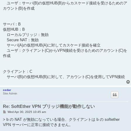
ユーザ：サーバ(B)の仮想HUB(B)からカスケード接続を受けるためのア
カウント(B)を作成
サーバ：B
仮想HUB：B
ローカルブリッジ：無効
Secure NAT：無効
サーバ(A)の仮想HUB(A)に対してカスケード接続を確立
ユーザ：クライアント(C)からVPN接続を受けるためのアカウント(C)を
作成
クライアント：C
サーバ(B)の仮想HUB(B)に対して、アカウント(C)を使用してVPN接続
cedar
Site Admin
Re: SoftEther VPN ブリッジ機能が動作しない
P
Wed Apr 30, 2025 10:45 am
o
s
> b の NAT が無効になっている場合、クライアントは b の softether
t
VPN サーバーに正常に接続できません。