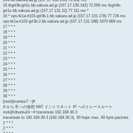
15 tkgrt3b-grt1s.bb.sakura.ad.jp (157.17.130.142) 72.506 ms tkgrt4b-
grt1s.bb.sakura.ad.jp (157.17.131.22) 77.111 ms *
16 * vps-tk1a-rt101-grt3b-1.bb.sakura.ad.jp (157.17.131.178) 77.726 ms
vps-tk1a-rt102-grt3b-2.bb.sakura.ad.jp (157.17.131.198) 1870.969 ms
17 * * *
18 * * *
19 * * *
20 * * *
21 * * *
22 * * *
23 * * *
24 * * *
25 * * *
26 * * *
27 * * *
28 * * *
29 * * *
30 * * *
[root@centos7 ~]#
A から B への仮想 NAT イントラネット IP へのトレースルート
root@Ubuntu24:~# traceroute 192.168.30.3
traceroute to 192.168.30.3 (192.168.30.3), 30 hops max, 60 byte packets
1 * * *
2 * * *