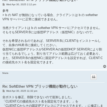
P
Wed Apr 30, 2025 2:12 pm
o
s
参考
t
> b の NAT が無効になっている場合、クライアントは b の softether
VPN サーバーに正常に接続できません。
当然クライアントは b の softether VPN サーバにアクセスできません。
そもそもSERVER:Bには仮想IPアドレス（仮想NIC）がないので。
それを希望されるのであれば、SERVER:BにCLIENTをインストールし
て、自身のHUB:Bに接続してください。
仮想NICに仮想IPアドレスがSERVER:Aの仮想DHCP SERVERにより割
り当てられるでしょう。割り当てアドレス範囲は広げておく必要あり。
また、SERVER:Bの仮想NICに固定IPアドレスを設定すれば、CLIENT:C
の接続先ホスト名を固定化できます。
hiura
Re: SoftEther VPN ブリッジ機能が動作しない
P
Wed Apr 30, 2025 11:32 pm
o
s
全ポストを修正、削除できないので追加しました。
t
「CLIENT:Cの接続先ホスト名を固定化できます。」を
「CLIENT:Cからその固定IPアドレスにアクセスできます。」に修正しま