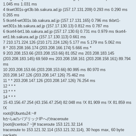
1.045 ms 1.031 ms
4 tkwrt301s-grt3b.bb.sakura.ad.jp (157.17.131.209) 0.293 ms 0.290 ms
0.265 ms
5 tkort4-wrt301s.bb.sakura.ad.jp (157.17.131.165) 0.796 ms tkbrt1-
wrt301s.bb.sakura.ad.jp (157.17.130.13) 0.812 ms 0.787 ms
6 tkort4-brt1.bb.sakura.ad.jp (157.17.130.6) 0.731 ms 0.979 ms tkort4-
ert1.bb.sakura.ad.jp (157.17.130.113) 0.661 ms
7 210.171.224.126 (210.171.224.126) 5.177 ms 5.179 ms 5.062 ms
8 * 203.208.166.174 (203.208.166.174) 5.666 ms *
9 203.208.153.66 (203.208.153.66) 81.052 ms 203.208.183.145
(203.208.183.145) 69.569 ms 203.208.158.161 (203.208.158.161) 89.794
ms
10 203.208.153.66 (203.208.153.66) 80.995 ms 80.970 ms
203.208.147.126 (203.208.147.126) 75.462 ms
11 * * 203.208.147.126 (203.208.147.126) 76.254 ms
12 * * *
13 * * *
14 * * *
15 43.156.47.254 (43.156.47.254) 82.048 ms !X 81.909 ms !X 81.859 ms
!X
root@Ubuntu24:~#
bからaのパブリックIPへのtraceroute
[root@centos7 ~]# traceroute 153.121.32.114
traceroute to 153.121.32.114 (153.121.32.114), 30 hops max, 60 byte
packets