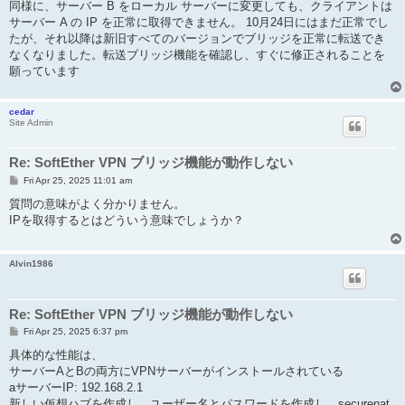
同様に、サーバー B をローカル サーバーに変更しても、クライアントは
サーバー A の IP を正常に取得できません。 10月24日にはまだ正常でし
たが、それ以降は新旧すべてのバージョンでブリッジを正常に転送でき
なくなりました。転送ブリッジ機能を確認し、すぐに修正されることを
願っています
cedar
Site Admin
Re: SoftEther VPN ブリッジ機能が動作しない
P
Fri Apr 25, 2025 11:01 am
o
s
質問の意味がよく分かりません。
t
IPを取得するとはどういう意味でしょうか？
Alvin1986
Re: SoftEther VPN ブリッジ機能が動作しない
P
Fri Apr 25, 2025 6:37 pm
o
s
具体的な性能は、
t
サーバーAとBの両方にVPNサーバーがインストールされている
aサーバーIP: 192.168.2.1
新しい仮想ハブを作成し、ユーザー名とパスワードを作成し、securenat