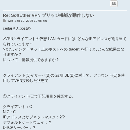
Re: SoftEther VPN ブリッジ機能が動作しない
P
Wed Sep 10, 2025 10:06 am
o
s
cedarさんpostの
t
>VPNクライアントの仮想 LAN カードには､どんなIPアドレスが割り当て
られていますか？
>また､インターネット上のホストへの tracert を行うと､どんな結果にな
りますか？
について、情報提供できますか？
クライアント(C)がサーバ(B)の仮想HUB(B)に対して、アカウント(C)を使
用してVPN接続した状態で
①クライアント(C)で下記項目を確認する。
クライアント：C
NIC：C
IPアドレスとサブネットマスク：?/?
デフォルトゲートウェイ：？
DHCPサーバー：？