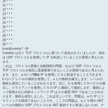
20 * * *
21 * * *
22 * * *
23 * * *
24 * * *
25 * * *
26 * * *
27 * * *
28 * * *
29 * * *
30 * * *
[root@centos7 ~]#
Sofether は元々 TCP プロトコルに基づいて送信されていましたが、現在
は UDP プロトコルを使用して IP を転送していることが原因と考えられ
ます。
これは、プロトコル変換と自動識別の問題、および UDP プロトコルと
TCP プロトコルを相互に直接変換できないことが原因であると考えられ
ます。また、a のハブ機能 IP を使用して b に転送することもできます。
b のハブ レベルの接続を使用して、a との接続を確立します。レベルの
接続も成功していることがわかります。次に、b を使用してサービスを確
立し、クライアントを使用して b の IP に接続して接続します。接続によ
って取得された内部ネットワーク IP は b の仮想 NAT であることがわか
ります。接続も成功しました。これは正しいです。問題は、a の IP とト
ラフィックを取得できないことです。ここでの問題は、a と b 間の NAT
レベルの接続が UDP プロトコルを NAT 経由で b に転送しないため、ク