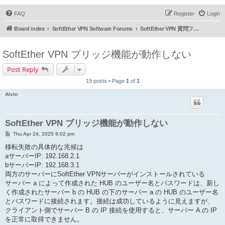
FAQ
Register
Login
Board index
SoftEther VPN Software Forums
SoftEther VPN 質問フォーラム (日本語)
SoftEther VPN ブリッジ機能が動作しない
Post Reply
19 posts • Page
1
of
1
Alvin
SoftEther VPN ブリッジ機能が動作しない
P
Thu Apr 24, 2025 9:02 pm
o
s
移転失敗の具体的な兆候は
t
aサーバーIP: 192.168.2.1
bサーバーIP: 192.168.3.1
両方のサーバーにSoftEther VPNサーバーがインストールされている
サーバー a によって作成された HUB のユーザー名とパスワードは、新し
く作成されたサーバー b の HUB の下のサーバー a の HUB のユーザー名
とパスワードに接続されます。接続は成功しているように見えますが、
クライアント側でサーバー B の IP 接続を使用すると、サーバー A の IP
を正常に取得できません。