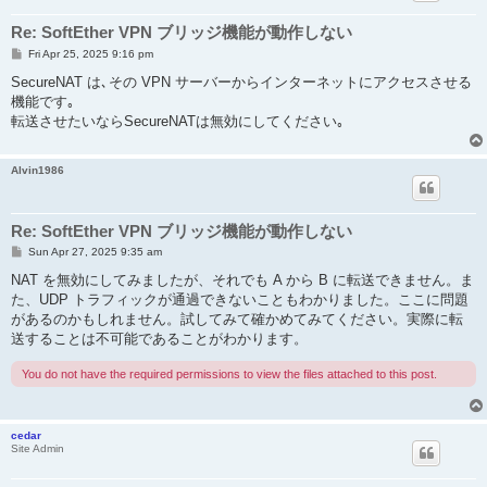
Re: SoftEther VPN ブリッジ機能が動作しない
P
Fri Apr 25, 2025 9:16 pm
o
s
SecureNAT は､その VPN サーバーからインターネットにアクセスさせる
t
機能です｡
転送させたいならSecureNATは無効にしてください｡
Alvin1986
Re: SoftEther VPN ブリッジ機能が動作しない
P
Sun Apr 27, 2025 9:35 am
o
s
NAT を無効にしてみましたが、それでも A から B に転送できません。ま
t
た、UDP トラフィックが通過できないこともわかりました。ここに問題
があるのか​​もしれません。試してみて確かめてみてください。実際に転
送することは不可能であることがわかります。
You do not have the required permissions to view the files attached to this post.
cedar
Site Admin