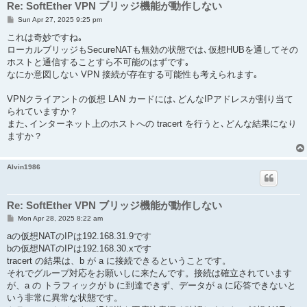
Re: SoftEther VPN ブリッジ機能が動作しない
P
Sun Apr 27, 2025 9:25 pm
o
s
これは奇妙ですね｡
t
ローカルブリッジもSecureNATも無効の状態では､仮想HUBを通してその
ホストと通信することすら不可能のはずです｡
なにか意図しない VPN 接続が存在する可能性も考えられます｡
VPNクライアントの仮想 LAN カードには､どんなIPアドレスが割り当て
られていますか？
また､インターネット上のホストへの tracert を行うと､どんな結果になり
ますか？
Alvin1986
Re: SoftEther VPN ブリッジ機能が動作しない
P
Mon Apr 28, 2025 8:22 am
o
s
aの仮想NATのIPは192.168.31.9です
t
bの仮想NATのIPは192.168.30.xです
tracert の結果は、b が a に接続できるということです。
それでグループ対応をお願いしに来たんです。接続は確立されています
が、a の トラフィックが b に到達できず、データが a に応答できないと
いう非常に異常な状態です。