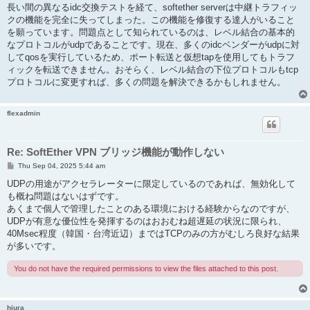
s
長い間の異なるidc交換テストを経て、softether serverは中継トラフィッ
t
クの機能を完全に失ってしまった。この機能を修復する達人がいること
を願っています。問題点として知られているのは、レベル結合の基本的
なプロトコルがudpであることです。現在、多くのidcベンダーがudpに対
してqosを実行しているため、ポート転送と仮想tapを使用してもトラフ
ィックを転送できません。おそらく、レベル結合の下位プロトコルもtcp
プロトコルに変更すれば、多くの問題を解決できるかもしれません。
flexadmin
Re: SoftEther VPN ブリッジ機能が動作しない
P
Thu Sep 04, 2025 5:44 am
o
s
UDPの用途がアクセラレーターに限定しているのであれば、無効化して
t
も概ね問題はないはずです。
あくまで個人で管理したことのある環境における経験からなのですが、
UDPが有意な優位性を発揮するのはおおむね超遅延の状況に限られ、
40Msec程度（韓国・台湾近辺）まではTCPのみの方がむしろ良好な結果
が多いです。
You do not have the required permissions to view the files attached to this post.
hiura