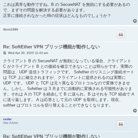
これは異常な動作ですね。B の SecureNAT を無効にする必要があるの
で、まずその問題を解決する必要があります。
正常に接続されなかった時の症状はどんなものでしょうか？
Alvin1986
Re: SoftEther VPN ブリッジ機能が動作しない
P
Wed Apr 30, 2025 11:43 am
o
s
クライアント B の SecureNAT が無効になっている場合、クライアント
t
C がクライアント B との接続を確立できないことは明らかです。実際の
問題は、UDP 送信トラフィックです。 Sofether のリスニング接続ポート
は TCP 上に確立されますが、クライアントに提供されるのは実際に
UDP です。 UDP と TCP は元々異なるプロトコルなので変換できませ
ん。しかし、Sofether は 3 月までに自動的に変換される可能性がありま
す。それは A の TCP を経由して B に送られ、B はそれを TCP 経由で A
に送り返します。 A は応答として元の UDP を取得します。現在、
softher はプロトコルを切り替えることができなくなります。
cedar
Site Admin
Re: SoftEther VPN ブリッジ機能が動作しない