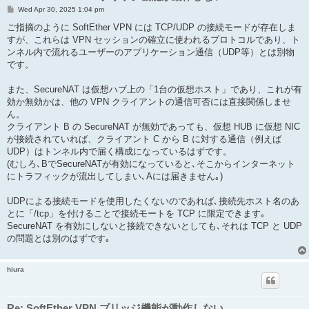
P
Wed Apr 30, 2025 1:04 pm
o
s
ご指摘のように SoftEther VPN には TCP/UDP の接続モードが存在しま
t
すが、これらは VPN セッションの確立に使われるプロトコルであり、ト
ンネル内で流れるユーザーのアプリケーション通信（UDP等）とは別物
です。
また、SecureNAT は仮想ハブ上の「1台の仮想ホスト」であり、これが有
効か無効かは、他の VPN クライアントの通信可否には直接関係しませ
ん。
クライアント B の SecureNAT が無効であっても、仮想 HUB に仮想 NIC
が接続されていれば、クライアント C から B に対する通信（例えば
UDP）はトンネル内で届く構成になっているはずです。
(むしろ､BでSecureNATが有効になっていると､そこからインターネット
にトラフィックが流出してしまい､Aには届きません｡)
UDPによる接続モードを使用したくないのであれば､接続先ホスト名のあ
とに「/tcp」を付けることで接続モートを TCP に限定できます｡
SecureNAT を有効にしないと接続できないとしても､それは TCP と UDP
の問題とは別のはずです｡
hiura
Re: SoftEther VPN ブリッジ機能が動作しない