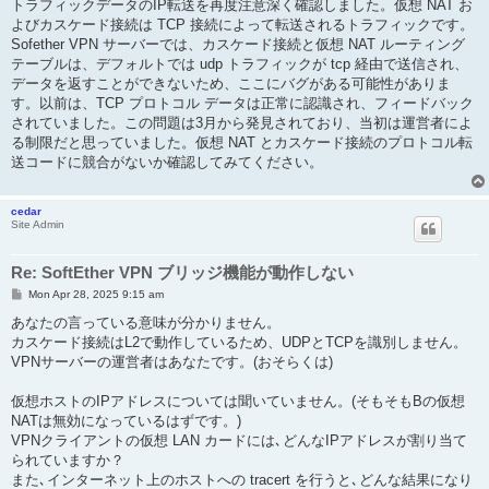
トラフィックデータのIP転送を再度注意深く確認しました。仮想 NAT お
よびカスケード接続は TCP 接続によって転送されるトラフィックです。
Sofether VPN サーバーでは、カスケード接続と仮想 NAT ルーティング
テーブルは、デフォルトでは udp トラフィックが tcp 経由で送信され、
データを返すことができないため、ここにバグがある可能性がありま
す。以前は、TCP プロトコル データは正常に認識され、フィードバック
されていました。この問題は3月から発見されており、当初は運営者によ
る制限だと思っていました。仮想 NAT とカスケード接続のプロトコル転
送コードに競合がないか確認してみてください。
cedar
Site Admin
Re: SoftEther VPN ブリッジ機能が動作しない
P
Mon Apr 28, 2025 9:15 am
o
s
あなたの言っている意味が分かりません。
t
カスケード接続はL2で動作しているため、UDPとTCPを識別しません。
VPNサーバーの運営者はあなたです。(おそらくは)
仮想ホストのIPアドレスについては聞いていません。(そもそもBの仮想
NATは無効になっているはずです。)
VPNクライアントの仮想 LAN カードには､どんなIPアドレスが割り当て
られていますか？
また､インターネット上のホストへの tracert を行うと､どんな結果になり