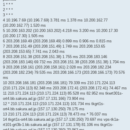
1 * * *
2 * * *
3 * * *
4 10.196.7.69 (10.196.7.69) 3.781 ms 1.378 ms 10.200.162.77
(10.200.162.77) 1.520 ms
5 10.200.163.202 (10.200.163.202) 4.218 ms 3.200 ms 10.200.17.30
(10.200.17.30) 1.505 ms
6 203.208.169.49 (203.208.169.49) 0.899 ms 0.906 ms 0.815 ms
7 203.208.151.49 (203.208.151.49) 1.749 ms 203.208.153.65
(203.208.153.65) 7.741 ms 2.043 ms
8 203.208.151.38 (203.208.151.38) 1.755 ms 203.208.183.146
(203.208.183.146) 69.732 ms 203.208.151.38 (203.208.151.38) 1.704 ms
9 203.208.158.161 (203.208.158.161) 2.028 ms 203.208.182.234
(203.208.182.234) 79.535 ms 203.208.166.173 (203.208.166.173) 70.576
ms
10 203.208.166.181 (203.208.166.181) 79.339 ms 210.171.224.113
(210.171.224.113) 82.348 ms 203.208.172.41 (203.208.172.41) 74.467 ms
11 210.171.224.113 (210.171.224.113) 85.528 ms 82.952 ms tkwrt301s-
ort4.bb.sakura.ad.jp (157.17.131.166) 73.904 ms
12 * 210.171.224.113 (210.171.224.113) 101.734 ms tkgrt1s-
ort4.bb.sakura.ad.jp (157.17.130.250) 78.175 ms
13 210.171.224.113 (210.171.224.113) 78.473 ms * 76.037 ms
14 tkgrt1s-ort4.bb.sakura.ad.jp (157.17.130.250) 70.697 ms vps-tk1a-
rt101-grt3b-1.bb.sakura.ad.jp (157.17.131.178) 81.106 ms tkgrt1s-
ort4.bb.sakura.ad.jp (157.17.130.250) 70.962 ms