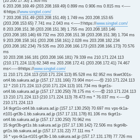
(10.200.17.30) 1.505 ms
6 203.208.169.49 (203.208.169.49) 0.899 ms 0.906 ms 0.815 ms <-----
⑥https://
www.singtel.com/
7 203.208.151.49 (203.208.151.49) 1.749 ms 203.208.153.65
(203.208.153.65) 7.741 ms 2.043 ms <-----⑦https://
www.singtel.com/
8 203.208.151.38 (203.208.151.38) 1.755 ms 203.208.183.146
(203.208.183.146) 69.732 ms 203.208.151.38 (203.208.151.38) 1.704 ms
9 203.208.158.161 (203.208.158.161) 2.028 ms 203.208.182.234
(203.208.182.234) 79.535 ms 203.208.166.173 (203.208.166.173) 70.576
ms
10 203.208.166.181 (203.208.166.181) 79.339 ms 210.171.224.113
(210.171.224.113) 82.348 ms 203.208.172.41 (203.208.172.41) 74.467
ms<-----⑩https://
www.singtel.com/
11 210.171.224.113 (210.171.224.113) 85.528 ms 82.952 ms tkwrt301s-
ort4.bb.sakura.ad.jp (157.17.131.166) 73.904 ms<-----⑪ 210.171.224.113
12 * 210.171.224.113 (210.171.224.113) 101.734 ms tkgrt1s-
ort4.bb.sakura.ad.jp (157.17.130.250) 78.175 ms <-----⑫ 210.171.224.113
13 210.171.224.113 (210.171.224.113) 78.473 ms * 76.037 ms <-----⑬
210.171.224.113
14 tkgrt1s-ort4.bb.sakura.ad.jp (157.17.130.250) 70.697 ms vps-tk1a-
rt101-grt3b-1.bb.sakura.ad.jp (157.17.131.178) 81.106 ms tkgrt1s-
ort4.bb.sakura.ad.jp (157.17.130.250) 70.962 ms
15 tkgrt3b-grt1s.bb.sakura.ad.jp (157.17.130.142) 72.506 ms tkgrt4b-
grt1s.bb.sakura.ad.jp (157.17.131.22) 77.111 ms *
16 * vps-tk1a-rt101-grt3b-1.bb.sakura.ad.jp (157.17.131.178) 77.726 ms