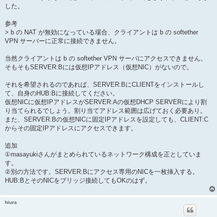
した。
参考
> b の NAT が無効になっている場合、クライアントは b の softether
VPN サーバーに正常に接続できません。
当然クライアントは b の softether VPN サーバにアクセスできません。
そもそもSERVER:Bには仮想IPアドレス（仮想NIC）がないので。
それを希望されるのであれば、SERVER:BにCLIENTをインストールし
て、自身のHUB:Bに接続してください。
仮想NICに仮想IPアドレスがSERVER:Aの仮想DHCP SERVERにより割
り当てられるでしょう。割り当てアドレス範囲は広げておく必要あり。
また、SERVER:Bの仮想NICに固定IPアドレスを設定しても、CLIENT:C
からその固定IPアドレスにアクセスできます。
追加
①masayukiさんがまとめられているネットワーク構成を正としていま
す。
②別の方法です。SERVER:Bにアクセス専用のNICを一枚挿入する。
HUB:BとそのNICをブリッジ接続してもOKのはず。
hiura