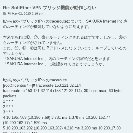
Re: SoftEther VPN ブリッジ機能が動作しない
P
Fri May 02, 2025 2:16 pm
o
s
bからaのパブリックIPへのtracerouteについて、SAKURA Internet Inc.内
t
のルーティングが機能していないように見えます。
本来であれば⑯、⑰、⑱とルーティングされるはずです。しかし、⑯か
らルーティングがされていません。
また、⑪、⑫、⑬は同じIPアドレスになっています。ループしているの
でしょうか。
「SAKURA Internet Inc.」内のルーティング障害だと思います。
「SAKURA Internet Inc.」に確認されてはどうでしょうか。
bからaのパブリックIPへのtraceroute
[root@centos7 ~]# traceroute 153.121.32.114
traceroute to 153.121.32.114 (153.121.32.114), 30 hops max, 60 byte
packets
1 * * *
2 * * *
3 * * *
4 10.196.7.69 (10.196.7.69) 3.781 ms 1.378 ms 10.200.162.77
(10.200.162.77) 1.520 ms
5 10.200.163.202 (10.200.163.202) 4.218 ms 3.200 ms 10.200.17.30