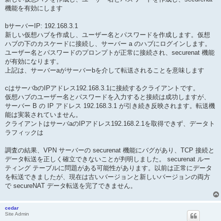
機能を有効にします
bサーバーIP: 192.168.3.1
新しい仮想ハブを作成し、ユーザー名とパスワードを作成します。仮想
ハブの下のカスケードに接続し、サーバー a のハブにログインします。
ユーザー名とパスワードのプロンプトが正常に接続され、securenat 機能
が有効になります。
上記は、サーバーaがサーバーbを介して転送されることを意味します
cはサーバbのIPアドレス192.168.3.1に接続するクライアントです。
仮想ハブのユーザー名とパスワードを入力すると接続は成功しますが、
サーバー B の IP アドレス 192.168.3.1 が引き続き反映されます。転送機
能は実装されていません。
クライアントはサーバaのIPアドレス192.168.2.1を取得できず、データト
ラフィックは
調査の結果、VPN サーバーの securenat 機能にバグがあり、TCP 接続と
データ転送を正しく確立できないことが判明しました。 securenat ルー
ティング テーブルに問題がある可能性があります。以前は正常にデータ
を転送できましたが、現在は古いバージョンと新しいバージョンの両方
で secureNAT データ転送を完了できません。
cedar
Site Admin