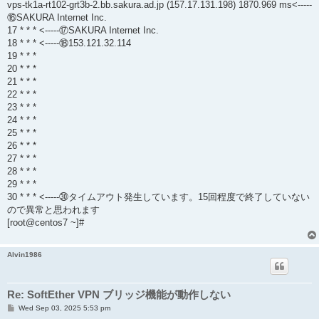
vps-tk1a-rt102-grt3b-2.bb.sakura.ad.jp (157.17.131.198) 1870.969 ms<-----
⑯SAKURA Internet Inc.
17 * * * <-----⑰SAKURA Internet Inc.
18 * * * <-----⑱153.121.32.114
19 * * *
20 * * *
21 * * *
22 * * *
23 * * *
24 * * *
25 * * *
26 * * *
27 * * *
28 * * *
29 * * *
30 * * * <-----㉚タイムアウト発生しています。15回程度で終了していない
ので異常と思われます
[root@centos7 ~]#
Alvin1986
Re: SoftEther VPN ブリッジ機能が動作しない
P
Wed Sep 03, 2025 5:53 pm
o