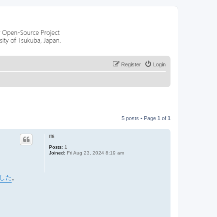
Register
Login
5 posts • Page
1
of
1
ff6
Posts:
1
Joined:
Fri Aug 23, 2024 8:19 am
した
。