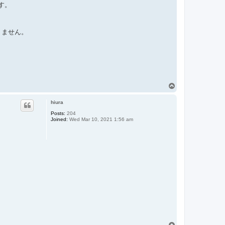
す。
りません。
T
o
p
hiura
Posts:
204
Joined:
Wed Mar 10, 2021 1:56 am
T