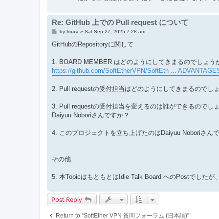
Re: GitHub 上での Pull request について
P
by
hiura
»
Sat Sep 27, 2025 7:28 am
o
s
GitHubのRepositoryに関して
t
1. BOARD MEMBER はどのようにしてきまるのでしょう
https://github.com/SoftEtherVPN/SoftEth ... ADVANTAGE
2. Pull requestの受付担当はどのようにしてきまるので
3. Pull requestの受付担当を変えるのは誰ができるので
Daiyuu Noboriさんですか？
4. このプロジェクトを立ち上げたのはDaiyuu Noboriさん
その他
5. 本TopicはもともとはIdle Talk Board へのPos
Post Reply
Return to “SoftEther VPN 質問フォーラム (日本語)”