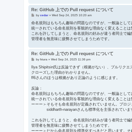
Re: GitHub 上での Pull request について
P
by
cedar
»
Wed Sep 24, 2025 10:20 am
o
s
命名規則はもちろん趣味の問題なのですが、一般論として
t
統一されている命名規則を客観的な理由なく変えることは
これを許してしまうと、命名規則の好みが違う者同士で編
管理者を無意味に疲弊させてしまうためです。
Re: GitHub 上での Pull request について
P
by
hiura
»
Wed Sep 24, 2025 11:36 pm
o
s
Ilya Shipitsin氏は反論できず（根拠がない）、プル
t
クローズした理由がわかりません。
ff6さんのほうは根拠があり正論のように感じます。
反論：
命名規則はもちろん趣味の問題なのですが、一般論として
統一されている命名規則を客観的な理由なく変えることは
ーーー＞そもそも命名規則が定義されていません。プロジェクト
siddharth-narayanさんも標準化を主張されていま
これを許してしまうと、命名規則の好みが違う者同士で編
管理者を無意味に疲弊させてしまうためです。
ーーー＞だから命名規則を標準化すべきだと思います。そ