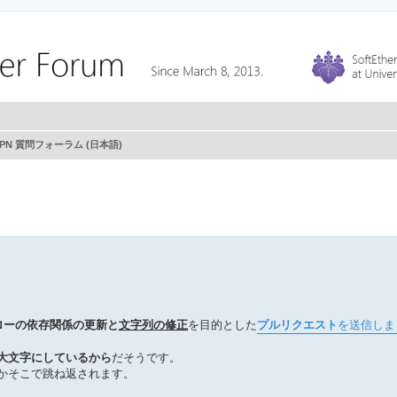
r VPN 質問フォーラム (日本語)
ローの依存関係の更新と
文字列の修正
を目的とした
プルリクエスト
を送信しま
大文字にしているから
だそうです。
かそこで跳ね返されます。