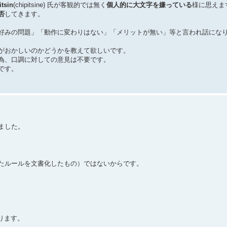
itsin
(chipitsine) 氏が客観的では無く
個人的に大文字を嫌っている
様に思えま
否
してきます。
好みの問題」「動作に変わりはない」「メリットが無い」等と言われ話にな
がおかしいのかどうかを教えて欲しいです。
為、口調に対しての意見は不要です。
です。
ました。
たルールを文書化したもの）ではないからです。
ります。