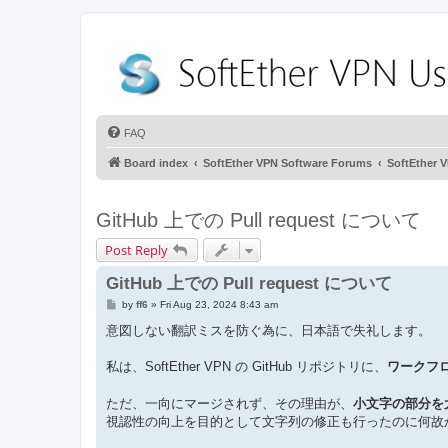
FAQ
Board index
SoftEther VPN Software Forums
SoftEthe
GitHub 上での Pull request について
Post Reply
GitHub 上での Pull request について
P
by
ff6
»
Fri Aug 23, 2024 8:43 am
o
s
意図しない翻訳ミスを防ぐ為に、日本語で失礼します。
t
私は、SoftEther VPN の GitHub リポジトリに、
ワークフ
ただ、一向にマージされず、その理由が、
小文字の部分を
視認性の向上を目的として文字列の修正も行ったのに何故