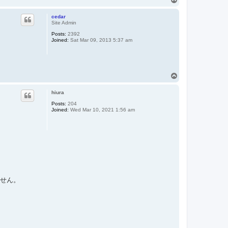
o
p
cedar
Site Admin
Posts:
2392
Joined:
Sat Mar 09, 2013 5:37 am
T
o
p
hiura
Posts:
204
Joined:
Wed Mar 10, 2021 1:56 am
ません。