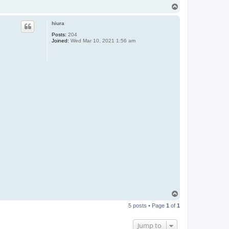
T
o
p
hiura
Posts:
204
Joined:
Wed Mar 10, 2021 1:56 am
T
o
5 posts • Page
1
of
1
p
Jump to