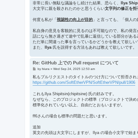
非常に長い無駄な議論をし続けた結果、恐らく、
Ilya Ship
大文字に親を殺されたのかと思うくらい
文字列の修正を拒
何度も私が「
視認性の向上が目的
」と言っても、「個人の
私自身の意見を客観的に見るのは不可能なので、私の発言
話になら無さ過ぎて途中で乱暴に返信している部分がある
ただ単に間違った事を言っているかどうかを教えて欲しい
また、
Ilya
氏を説得する方法もあれば教えて欲しいです。
Re: GitHub 上での Pull request について
P
by
hiura
»
Wed Sep 24, 2025 12:53 am
o
s
私もプルリクエストのタイトルのつけ方について拒否され
t
https://github.com/SoftEtherVPN/SoftEtherVPN/pull/1906
これもIlya Shipitsin(chipitsine) 氏の好みです。
なぜなら、このプロジェクトの標準（プロジェクトで決め
標準化されていない以上、自由だとおもいますが。
ff6さんの場合も標準の問題だと思います。
追加
英文の先頭は大文字にしますが、Ilya の場合小文字で始ま