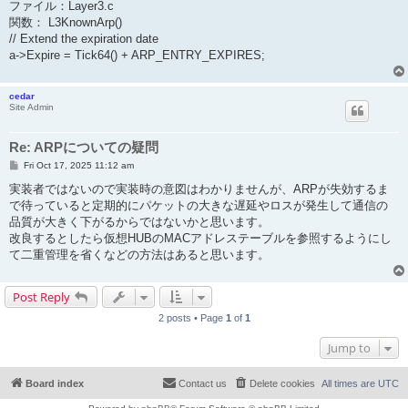
ファイル：Layer3.c
関数： L3KnownArp()
// Extend the expiration date
a->Expire = Tick64() + ARP_ENTRY_EXPIRES;
cedar
Site Admin
Re: ARPについての疑問
P
Fri Oct 17, 2025 11:12 am
o
s
実装者ではないので実装時の意図はわかりませんが、ARPが失効するま
t
で待っていると定期的にパケットの大きな遅延やロスが発生して通信の
品質が大きく下がるからではないかと思います。
改良するとしたら仮想HUBのMACアドレステーブルを参照するようにし
て二重管理を省くなどの方法はあると思います。
Post Reply
2 posts • Page
1
of
1
Jump to
Board index
Contact us
Delete cookies
All times are
UTC