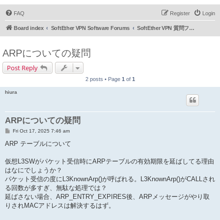
FAQ
Register
Login
Board index
SoftEther VPN Software Forums
SoftEther VPN 質問フォーラム (日本語)
ARPについての疑問
Post Reply
2 posts • Page
1
of
1
hiura
ARPについての疑問
P
Fri Oct 17, 2025 7:46 am
o
s
ARP テーブルについて
t
仮想L3SWがパケット受信時にARPテーブルの有効期限を延ばしてる理由
はなにでしょうか？
パケット受信の度にL3KnownArp()が呼ばれる。L3KnownArp()がCALLされ
る回数が多すぎ、無駄な処理では？
延ばさない場合、ARP_ENTRY_EXPIRES後、ARPメッセージがやり取
りされMACアドレスは解決するはず。