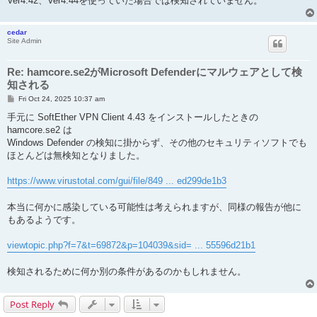
Ver4.42、Ver4.44を使っていた場合では検知されていません。
cedar
Site Admin
Re: hamcore.se2がMicrosoft Defenderにマルウェアとして検
知される
P
Fri Oct 24, 2025 10:37 am
o
s
手元に SoftEther VPN Client 4.43 をインストールしたときの
t
hamcore.se2 は
Windows Defender の検知に掛からず、その他のセキュリティソフトでも
ほとんどは無検知となりました。
https://www.virustotal.com/gui/file/849 ... ed299de1b3
本当に何かに感染している可能性は考えられますが、同様の報告が他に
もあるようです。
viewtopic.php?f=7&t=69872&p=104039&sid= ... 55596d21b1
検知されるために何か別の条件があるのかもしれません。
Post Reply