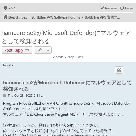
FAQ
Register
Login
Board index
SoftEther VPN Software Forums
SoftEther VPN 質問フォーラム (日本語)
hamcore.se2がMicrosoft Defenderにマルウェア
として検知される
Post Reply
2 posts • Page
1
of
1
fonishi
hamcore.se2がMicrosoft Defenderにマルウェアとして
検知される
P
Thu Oct 23, 2025 9:33 am
o
s
Program Files\SoftEther VPN Client\hamcore.se2 が Microsoft Defender
t
AntiVirus（ウィルス対策ソフト）に
マルウェア「Backdoor:Java/Malgent!MSR」として検知されました。
誤検知でしょうか。見解と解決方法を教えてください。
尚、マルウェアと検知されたのはVer4.43を使っていた場合で、