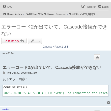
FAQ
Register
Login
Board index
SoftEther VPN Software Forums
SoftEther VPN 質問フォーラム (日本語)
エラーコード2が出ていて、Cascade接続ができ
ない
Post Reply
2 posts • Page
1
of
1
tuna2134
エラーコード2が出ていて、Cascade接続ができない
P
Thu Oct 30, 2025 5:51 am
o
s
以下エラー内容：
t
CODE:
SELECT ALL
2025-10-30 05:48:53.014 [HUB "VPN"] The connection for Cascad
cedar