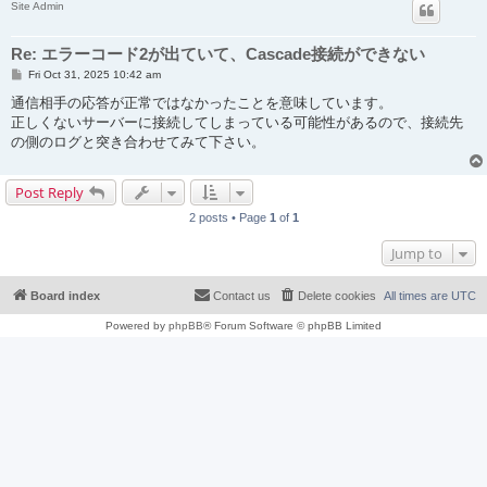
Site Admin
Re: エラーコード2が出ていて、Cascade接続ができない
P
Fri Oct 31, 2025 10:42 am
o
s
通信相手の応答が正常ではなかったことを意味しています。
t
正しくないサーバーに接続してしまっている可能性があるので、接続先
の側のログと突き合わせてみて下さい。
Post Reply
2 posts • Page
1
of
1
Jump to
Board index
Contact us
Delete cookies
All times are
UTC
Powered by
phpBB
® Forum Software © phpBB Limited