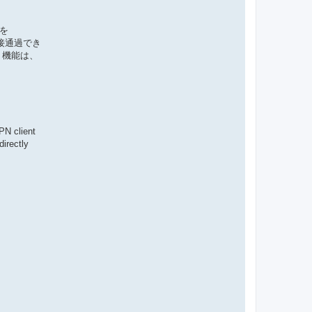
号を
直接通過でき
 機能は、
PN client
irectly