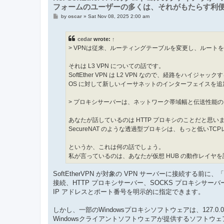
フォームのユーザーの多くは、それがもたらす利
P
by
oscar
»
Sat Nov 08, 2025 2:00 am
o
s
t
cedar
wrote:
↑
> VPNは従来、ルーティングテーブルを変更し、ルートを0.
それは L3 VPN についての話です。
SoftEther VPN は L2 VPN なので、経路をハイジ
OS に対して新しいイーサネットのインターフェイスを
> プロキシサーバーは、ネットワーク帯域幅と伝送性能の点で
あなたが話しているのは HTTP プロキシのことだと思い
SecureNAT のような透過型プロキシは、もっと低いTC
というか、これは何の話でしょう。
私が言っているのは、あなたが仮想 HUB の動作レイヤ
SoftEtherVPN が対象の VPN サーバーに接続する
接続、HTTP プロキシサーバー、SOCKS プロキシサー
IP アドレスとポート番号を明示的に指定できます。
しかし、一部のWindowsプロキシソフトウェアは、127.0
Windowsクライアントソフトウェアが提供するソフトウ