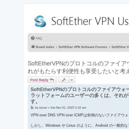
FAQ
Board index
SoftEther VPN Software Forums
SoftEthe
SoftEtherVPNのプロトコルのフ
れがもたらす利便性も享受したいと考
Post Reply
SoftEtherVPNのプロトコルのファイアウ
ラットフォームのユーザーの多くは、それが
す。
P
by
oscar
»
Sat Nov 01, 2025 2:32 am
o
s
VPN over DNS VPN over ICMPは前例のないファ
t
しかし、Windows や Linux のように、Androi