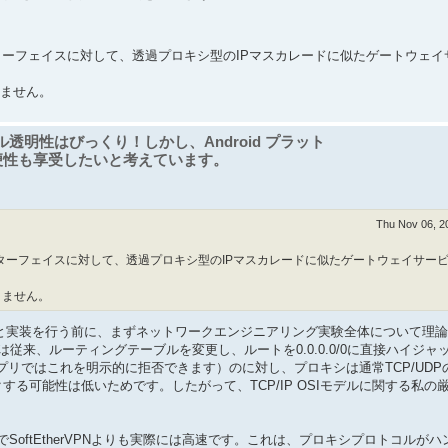
 レベルのインターフェイスに対して、透過プロキシ型のIPマスカレードに似たゲートウェ
りません。
ォール透明性はびっくり！しかし、Android プラット
便性も享受したいと考えています。
Thu Nov 06, 2
 レベルのインターフェイスに対して、透過プロキシ型のIPマスカレードに似たゲートウェイサ
りません。
トと実装を行う前に、まずネットワークエンジニアリング実験全体について理
従来、ルーティングテーブルを変更し、ルートを0.0.0.0/0に直接ハイジャ
 Windowsアプリではこれを明示的に拒否できます）のに対し、プロキシは通常TCP/UD
る可能性は低いためです。したがって、TCP/IP OSIモデルに関する私の
oftEtherVPNよりも実際には高速です。これは、プロキシプロトコルがハ