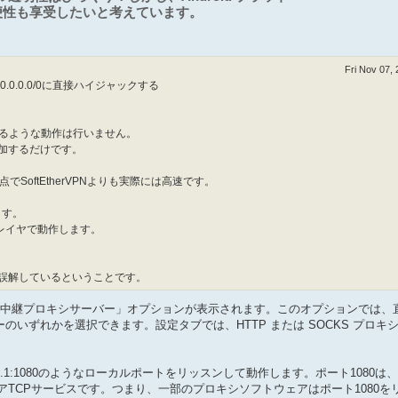
便性も享受したいと考えています。
Fri Nov 07,
0.0.0/0に直接ハイジャックする
ャックするような動作は行いません。
追加するだけです。
SoftEtherVPNよりも実際には高速です。
ます。
Pレイヤで動作します。
を誤解しているということです。
前に、「中継プロキシサーバー」オプションが表示されます。このオプションでは、直接
バーのいずれかを選択できます。設定タブでは、HTTP または SOCKS プロキ
.0.1:1080のようなローカルポートをリッスンして動作します。ポート1080は
ェアTCPサービスです。つまり、一部のプロキシソフトウェアはポート1080を