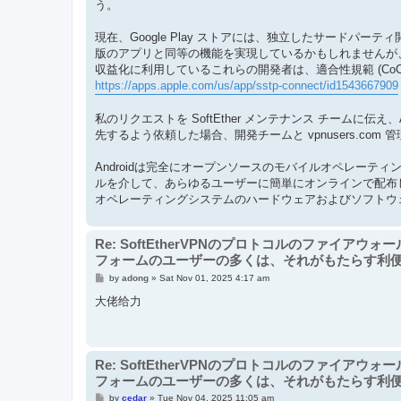
う。
現在、Google Play ストアには、独立したサードパーテ
版のアプリと同等の機能を実現しているかもしれませんが、Soft
収益化に利用しているこれらの開発者は、適合性規範 (Co
https://apps.apple.com/us/app/sstp-connect/id1543667909
私のリクエストを SoftEther メンテナンス チームに伝え、A
先するよう依頼した場合、開発チームと vpnusers.co
Androidは完全にオープンソースのモバイルオペレーティン
ルを介して、あらゆるユーザーに簡単にオンラインで配布し
オペレーティングシステムのハードウェアおよびソフトウェア
Re: SoftEtherVPNのプロトコルのファイアウ
フォームのユーザーの多くは、それがもたらす利
P
by
adong
»
Sat Nov 01, 2025 4:17 am
o
s
大佬给力
t
Re: SoftEtherVPNのプロトコルのファイアウ
フォームのユーザーの多くは、それがもたらす利
P
by
cedar
»
Tue Nov 04, 2025 11:05 am