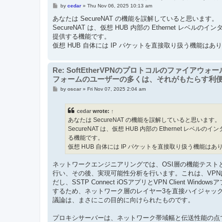
P
by
cedar
»
Thu Nov 06, 2025 10:13 am
o
s
あなたは SecureNAT の機能を誤解していると思います。
t
SecureNAT は、仮想 HUB 内部の Ethernet
提供する機能です。
仮想 HUB 自体には IP パケットを直接取り扱う機能はあ
Re: SoftEtherVPNのプロトコルのファイアウ
フォームのユーザーの多くは、それがもたらす利
P
by
oscar
»
Fri Nov 07, 2025 2:04 am
o
s
t
cedar
wrote:
↑
あなたは SecureNAT の機能を誤解していると思います。
SecureNAT は、仮想 HUB 内部の Ethernet
る機能です。
仮想 HUB 自体には IP パケットを直接取り扱う機能はあ
ネットワークエンジニアリングでは、OSI層の機能テス
行い、その後、実現可能性分析を行います。これは、VPNは
だし、SSTP Connect iOSアプリとVPN Client
するため、ネットワーク層のレイヤー3を直接ハイジャックす
議論は、まさにこの目的に向けられたものです。
プロキシサーバーは、ネットワーク帯域幅と伝送性能の点でS