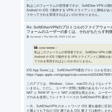
o
s
私はこのフォーラムの管理者ですが、SoftEther VPN 
t
Android や iOS で動作する VPN クライアントに興味が
うやってそれを実現すればよいのか分かりません。
Re: SoftEtherVPNのプロトコルのファイアウ
フォームのユーザーの多くは、それがもたらす利
P
by
oscar
»
Thu Nov 06, 2025 1:31 am
o
s
t
cedar
wrote:
↑
私はこのフォーラムの管理者ですが、SoftEther VPN 
Android や iOS で動作する VPN クライアントに興味が
てそれを実現すればよいのか分かりません。
iOS App Storeには、SoftEtherVPN通信プロ
https://apps.apple.com/jp/app/sstp-connect/id15436679
このアプリは、Windows、Linux、macOS のような
いません。ただし、ユーザー空間に制限のあるモバイルデバイス
NAT と RAW IP モード NAT の使用を禁止され、ユ
グのみを使用してレイヤ 3 ベースの SoftEtherVPN 
一方、SoftEtherVPN のネットワーク OSI 層を厳密に
ク層よりも下位の OSI 層である OSI 層 3 では動