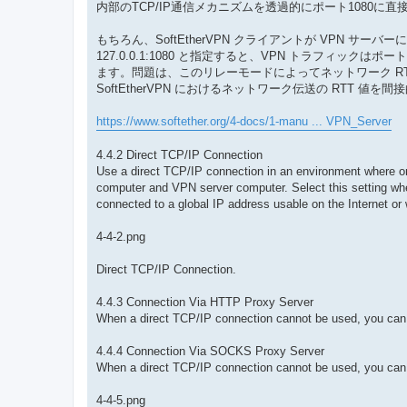
内部のTCP/IP通信メカニズムを透過的にポート1080に
もちろん、SoftEtherVPN クライアントが VPN サー
127.0.0.1:1080 と指定すると、VPN トラフィックはポ
ます。問題は、このリレーモードによってネットワーク RTT
SoftEtherVPN におけるネットワーク伝送の RTT 
https://www.softether.org/4-docs/1-manu ... VPN_Server
4.4.2 Direct TCP/IP Connection
Use a direct TCP/IP connection in an environment where on
computer and VPN server computer. Select this setting wh
connected to a global IP address usable on the Internet or
4-4-2.png
Direct TCP/IP Connection.
4.4.3 Connection Via HTTP Proxy Server
When a direct TCP/IP connection cannot be used, you can
4.4.4 Connection Via SOCKS Proxy Server
When a direct TCP/IP connection cannot be used, you can 
4-4-5.png