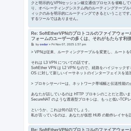
クと明示的なVPNセッション確立通信プロセスを省略し
り、オペレーティングシステム内のルーティングテーブル
ィックのみを明示的にルーティングできるということです
するツールではありません。
Re: SoftEtherVPNのプロトコルのファイアウ
フォームのユーザーの多くは、それがもたらす利
P
by
cedar
»
Fri Nov 07, 2025 1:57 pm
o
s
> VPNは従来、ルーティングテーブルを変更し、ルートを0.
t
それは L3 VPN についての話です。
SoftEther VPN は L2 VPN なので、経路をハイジ
OS に対して新しいイーサネットのインターフェイスを追
> プロキシサーバーは、ネットワーク帯域幅と伝送性能の点でS
あなたが話しているのは HTTP プロキシのことだと思い
SecureNAT のような透過型プロキシは、もっと低いTC
というか、これは何の話でしょう。
私が言っているのは、あなたが仮想 HUB の動作レイヤ
Re: SoftEtherVPNのプロトコルのファイアウ