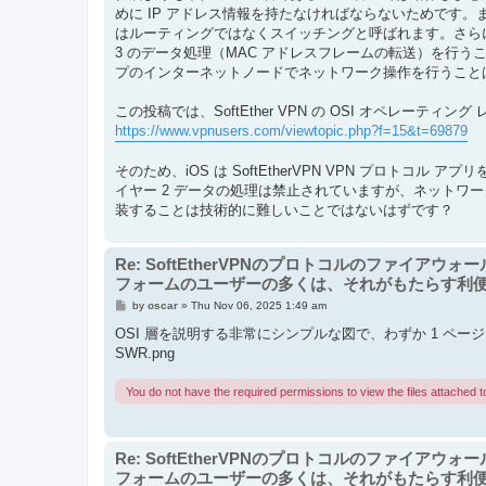
めに IP アドレス情報を持たなければならないためです。また
はルーティングではなくスイッチングと呼ばれます。さら
3 のデータ処理（MAC アドレスフレームの転送）を行う
プのインターネットノードでネットワーク操作を行うことはで
この投稿では、SoftEther VPN の OSI オペレー
https://www.vpnusers.com/viewtopic.php?f=15&t=69879
そのため、iOS は SoftEtherVPN VPN プロトコル
イヤー 2 データの処理は禁止されていますが、ネットワー
装することは技術的に難しいことではないはずです？
Re: SoftEtherVPNのプロトコルのファイアウ
フォームのユーザーの多くは、それがもたらす利
P
by
oscar
»
Thu Nov 06, 2025 1:49 am
o
s
OSI 層を説明する非常にシンプルな図で、わずか 1 ペ
t
SWR.png
You do not have the required permissions to view the files attached to
Re: SoftEtherVPNのプロトコルのファイアウ
フォームのユーザーの多くは、それがもたらす利