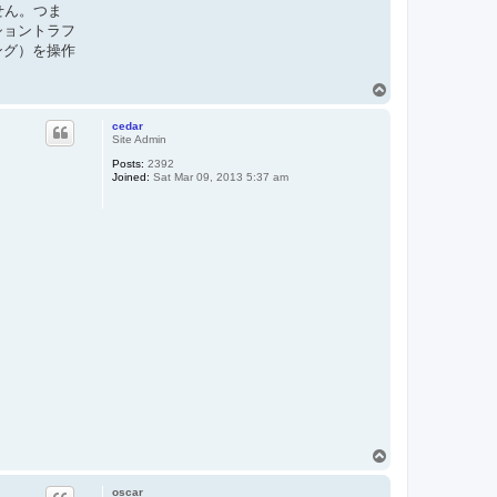
せん。つま
ショントラフ
ング）を操作
T
o
p
cedar
Site Admin
Posts:
2392
Joined:
Sat Mar 09, 2013 5:37 am
T
o
p
oscar