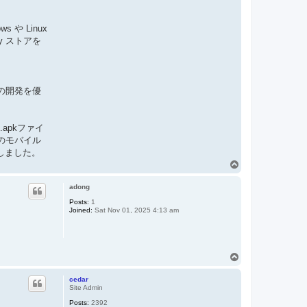
や Linux
y ストアを
リの開発を優
apkファイ
のモバイル
しました。
T
o
p
adong
Posts:
1
Joined:
Sat Nov 01, 2025 4:13 am
T
o
p
cedar
Site Admin
Posts:
2392