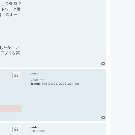
OSI 層 2
ットワーク層
は、次ホッ
しましたが、レ
なアプリを実
T
o
p
oscar
Posts:
155
Joined:
Tue Oct 21, 2025 1:34 am
T
o
p
cedar
Site Admin