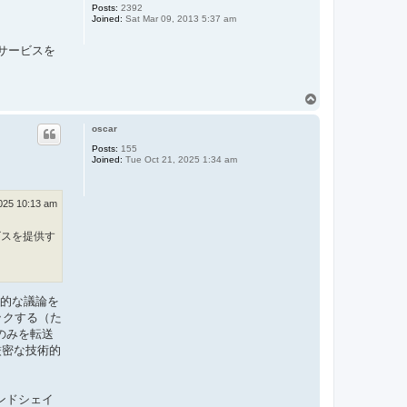
Posts:
2392
Joined:
Sat Mar 09, 2013 5:37 am
イサービスを
T
o
p
oscar
Posts:
155
Joined:
Tue Oct 21, 2025 1:34 am
025 10:13 am
ービスを提供す
論的な議論を
ックする（た
Pのみを転送
厳密な技術的
ンドシェイ