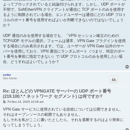
よってブロックされていると結論付けられます。しかし、UDP ポートが
不明で、SoftEtherVPN クライアントが通信に TCP ポートのみを使用す
るように制限されている場合、エンドユーザーは通信にどの UDP プロト
コルのポート番号を使用すればよいか判断できないのではないでしょう
か？
UDP 通信のみを使用する場合でも、「VPN セッション確立のための
TCP/UDP モデルの選択」フォームは通常、VPN Gate プラグインを使用
する場合にのみ表示されます。では、ユーザーが VPN Gate 以外のサー
バーを使用しており、VPN 通信にランダムポート（つまり、特定のポー
ト番号を事前に指定できない）で UDP プロトコルのみを使用したい場
合、どうすればよいでしょうか？
cedar
Site Admin
Re: ほとんどの VPNGATE サーバーの UDP ポート番号
(219.100.*.* ネットワーク セグメント) は何ですか?
P
Fri Nov 14, 2025 10:29 am
o
s
VPN Gate サービスに使用されている技術については公開できません。
t
それはオープンソースの範囲でもありません。
もしそれを私がここに書いたとしたら、それを遮断するのはより簡単に
なってしまうでしょう。