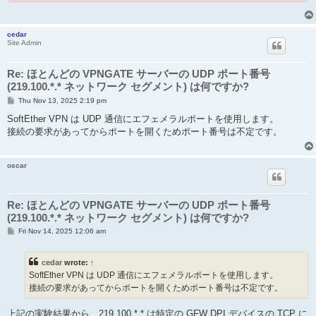
cedar
Site Admin
Re: ほとんどの VPNGATE サーバーの UDP ポート番号
(219.100.*.* ネットワーク セグメント) は何ですか?
P
Thu Nov 13, 2025 2:19 pm
o
s
SoftEther VPN は UDP 通信にエフェメラルポートを使用します。
t
接続の要求があってからポートを開くためポート番号は不定です。
oscar
Re: ほとんどの VPNGATE サーバーの UDP ポート番号
(219.100.*.* ネットワーク セグメント) は何ですか?
P
Fri Nov 14, 2025 12:06 am
o
s
t
cedar
wrote:
↑
SoftEther VPN は UDP 通信にエフェメラルポートを使用します。
接続の要求があってからポートを開くためポート番号は不定です。
上記の実験結果から、219.100.*.* は特定の GFW DPI デバイスの TCP に