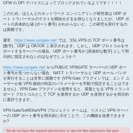
GFW の DPI デバイスによってブロックされているようです！！！！
このため、ほとんどのネットワーク エンジニアリング研究者は UDP ポ
ート トラバーサルのテストを開始せざるを得なくなりましたが、UDP ポ
ートの具体的な値 (ポート番号) がわからないと、この研究を実行するの
は困難です。
通常、
https://www.vpngate.net/
では、SSL-VPN の TCP ポート番号は
[数字]、UDP は OK/!OK と表示されます。しかし、UDP プロトコルをサ
ポートするサーバーの場合、UDP ポート番号が [具体的な数字] として明
示的に指定されないのはなぜでしょうか？
https://www.vpngate.net/
からPUBLIC VPNGATE サーバーの UDP ポー
ト番号が見つからない場合、NAT-T トラバーサルと UDP ホール パンチ
を実行することは非常に困難です (VPN Gate プラグインでは、エンド ユ
ーザーが各 VPN 接続の特定のパラメーターを手動で指定することはでき
ません)，VPN Gate プラグインを使用すると、基盤となる VPN トランス
ポート プロトコルとして TCP を使用するか UDP を使用するかを明示的
に選択できます。
VPN Gate/SoftEtherVPN プロジェクト チームは、リストに VPN サーバ
ーの UDP ポート番号を明示的に示すことで、この機能を改善できます
か?
You do not have the required permissions to view the files attached to this post.