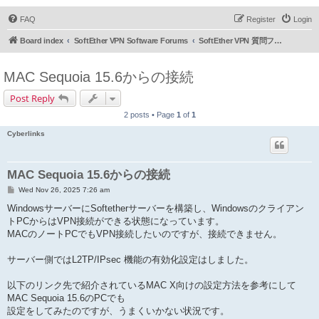
FAQ
Register
Login
Board index
SoftEther VPN Software Forums
SoftEther VPN 質問フォーラム (日本語)
MAC Sequoia 15.6からの接続
Post Reply
2 posts • Page
1
of
1
Cyberlinks
MAC Sequoia 15.6からの接続
P
Wed Nov 26, 2025 7:26 am
o
s
WindowsサーバーにSoftetherサーバーを構築し、Windowsのクライアン
t
トPCからはVPN接続ができる状態になっています。
MACのノートPCでもVPN接続したいのですが、接続できません。
サーバー側ではL2TP/IPsec 機能の有効化設定はしました。
以下のリンク先で紹介されているMAC X向けの設定方法を参考にして
MAC Sequoia 15.6のPCでも
設定をしてみたのですが、うまくいかない状況です。