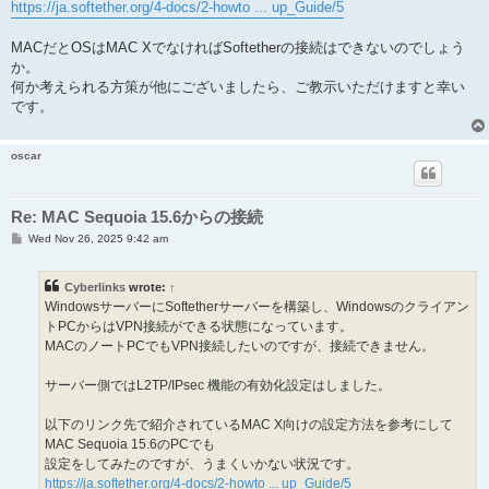
https://ja.softether.org/4-docs/2-howto ... up_Guide/5
MACだとOSはMAC XでなければSoftetherの接続はできないのでしょう
か。
何か考えられる方策が他にございましたら、ご教示いただけますと幸い
です。
oscar
Re: MAC Sequoia 15.6からの接続
P
Wed Nov 26, 2025 9:42 am
o
s
t
Cyberlinks
wrote:
↑
WindowsサーバーにSoftetherサーバーを構築し、Windowsのクライアン
トPCからはVPN接続ができる状態になっています。
MACのノートPCでもVPN接続したいのですが、接続できません。
サーバー側ではL2TP/IPsec 機能の有効化設定はしました。
以下のリンク先で紹介されているMAC X向けの設定方法を参考にして
MAC Sequoia 15.6のPCでも
設定をしてみたのですが、うまくいかない状況です。
https://ja.softether.org/4-docs/2-howto ... up_Guide/5