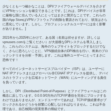
少なくとも一つ確かなことは、DPI/ファイアウォールデバイスを介さず
にVPNセッションを確立できることです。[これは、DPIデバイスが非常
に厳格な国に住んでいる人にとってはまさに贅沢なことです。これらの
国のApp StoreはVPNソフトウェアの削除を要請されており、状況はさら
に悪化しています。しかし、プロフェッショナルユーザーには全く影響
がありません。]
2021年から2025年にかけて、ある国（名前は伏せますが、詳しくは
vpnusers.comをご覧ください）が大規模なDPIシステムを導入しまし
た。これらのシステムは、海外のウェブサイトをブロックするだけでな
く、さらに恐ろしいことに、VPN接続自体のDPI検出を行い、将来のブロ
ックシナリオを分析・予測します。これは海外ユーザーにとってまさに
恐怖です！
すべてのインターネットサービスプロバイダー（ISP）は、ユーザーに
NAT IPアドレスまたはグローバル非CGNAT IPアドレスを提供し、デバイ
スのトラフィックを広域ネットワーク（WAN）にルーティングする責任
を負っています。
しかし、DPI（Distributed Point-of-Purpose）とファイアウォールはこの
概念に反しています。0.0.0.0/0方向のTCP/IP通信を完全にブロックする
わけではありませんが、エンドユーザーであれば、TCP/IP接続要求がブ
ロックされるかどうかを頻繁に心配しなければなりません。これは不合
理であり、自己検閲の現実世界の帰結です。