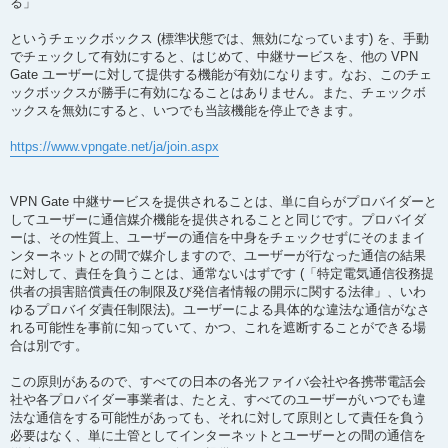
る」
というチェックボックス (標準状態では、無効になっています) を、手動
でチェックして有効にすると、はじめて、中継サービスを、他の VPN
Gate ユーザーに対して提供する機能が有効になります。なお、このチェ
ックボックスが勝手に有効になることはありません。また、チェックボ
ックスを無効にすると、いつでも当該機能を停止できます。
https://www.vpngate.net/ja/join.aspx
VPN Gate 中継サービスを提供されることは、単に自らがプロバイダーと
してユーザーに通信媒介機能を提供されることと同じです。プロバイダ
ーは、その性質上、ユーザーの通信を中身をチェックせずにそのままイ
ンターネットとの間で媒介しますので、ユーザーが行なった通信の結果
に対して、責任を負うことは、通常ないはずです (「特定電気通信役務提
供者の損害賠償責任の制限及び発信者情報の開示に関する法律」、いわ
ゆるプロバイダ責任制限法)。ユーザーによる具体的な違法な通信がなさ
れる可能性を事前に知っていて、かつ、これを遮断することができる場
合は別です。
この原則があるので、すべての日本の各光ファイバ会社や各携帯電話会
社や各プロバイダー事業者は、たとえ、すべてのユーザーがいつでも違
法な通信をする可能性があっても、それに対して原則として責任を負う
必要はなく、単に土管としてインターネットとユーザーとの間の通信を