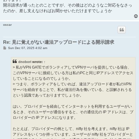
開示請求が通ったとのことですが、その後はどのようなご対応をなさっ
たのか、差し支えなければお聞かせいただけますでしょうか
oscar
Re: 見に覚えがない違法アップロードによる開示請求
P
Sun Dec 07, 2025 4:02 am
o
s
t
dnobori
wrote:
↑
> 私がVPN GATEでボランティアしてVPNサーバを提供している場合、
このVPNサーバに接続している方は私のPCと同じIPアドレスでアクセス
していることになるのでしょうか。
> つまり、ボランティアをしていれば、違法アップロード者が私のVPN
サーバを経由することで、私が違法行為を働いている、と誤解されうる
という認識であっておりますでしょうか。
はい。プロバイダーを経由してインターネットを利用するユーザーがい
るとき、そのユーザーが通信をすると、その通信元の IP アドレスは、プ
ロバイダーの IP アドレスになります。
たとえば、プロバイダーの例として、nifty 社を考えます。nifty 社は IP
アドレスをいくつか持っています。ユーザーが nifty 社をプロバイダーと