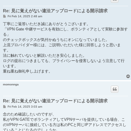
Re: 見に覚えがない違法アップロードによる開示請求
P
Fri Feb 14, 2025 2:48 am
o
s
丁寧にご返答いただき誠にありがとうございます。
t
「VPN Gate 中継サービスを有効にし、ボランティアとして実験に参加す
る」
のチェックボックスが気付かぬうちにオンになっていました。
上流プロバイダー様には、ご説明いただいた様に回答しようと思いま
す。
法に触れていないと解説いただき安心しました。
ログの提出につきましても、プライバシーを侵害しないよう注意して行
います。
重ね重ね御礼申し上げます。
momonnga
Re: 見に覚えがない違法アップロードによる開示請求
P
Fri Feb 14, 2025 3:03 am
o
s
念のため確認したいのですが、
t
私がVPN GATEでボランティアしてVPNサーバを提供している場合、こ
のVPNサーバに接続している方は私のPCと同じIPアドレスでアクセスし
ていることになるのでしょうか。