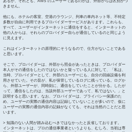
あるか、それとも、AWS のユーザーであるのかは、外部からは区別がつ
きません。
他にも、ホテルの客室、空港のラウンジ、列車の車内ネット等、不特定
多数が自由に利用できるプロバイダーサービスがあります。これらも、
すべて、ユーザーがインターネットに通信をすると、インターネットの
他の人からは、それらのプロバイダー自らが通信しているのと同じよう
に見えます。
これはインターネットの原理的にそうなるので、仕方がないことである
と思います。
そこで、プロバイダーは、外部から照会があったときは、プロバイダー
本人がその通信をしたのではないかと疑っている人に対して、「私は、
当時、プロバイダーとして、外部のユーザーにも、自分の回線設備を利
用させていた。その旨が、私が保管しているログに残っている。ログか
ら、外部ユーザーが、同時刻に、通信をしていたことが分かる。したが
って、通信をしたのは、当該外部ユーザーであって、私ではない。」と
説明すると思います。なお、プロバイダーは、プライバシー保護のた
め、ユーザーの実際の通信内容は記録していないことが多いので、仮に
ユーザーの実際の通信内容の記録がなくても、それは当然のことだと思
います。
> 知識のない人間が踏み込むべきではなかったと反省しております。
インターネットは、プロの通信事業者というよりも、むしろ、当初は専