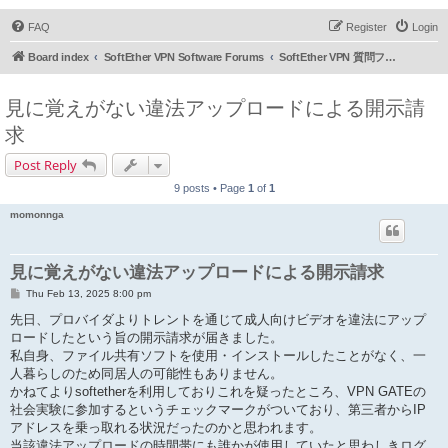
FAQ
Register
Login
Board index
SoftEther VPN Software Forums
SoftEther VPN 質問フォーラム (日本語)
見に覚えがない違法アップロードによる開示請
求
Post Reply
9 posts • Page
1
of
1
momonnga
見に覚えがない違法アップロードによる開示請求
P
Thu Feb 13, 2025 8:00 pm
o
s
先日、プロバイダよりトレントを通じて成人向けビデオを違法にアップ
t
ロードしたという旨の開示請求が届きました。
私自身、ファイル共有ソフトを使用・インストールしたことがなく、一
人暮らしのため同居人の可能性もありません。
かねてよりsoftetherを利用しておりこれを疑ったところ、VPN GATEの
社会実験に参加するというチェックマークがついており、第三者からIP
アドレスを乗っ取れる状況だったのかと思われます。
当該違法アップロードの時間帯にも誰かが使用していたと思わしきログ