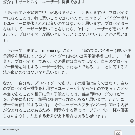
媒介するサービスを、ユーザーに提供できます。
「身から出た不始末で申し訳ありませんが」とありますが、プロバイダ
ーになることは、特に悪いことではないので、堂々とプロバイダー機能
をユーザーに提供されれば良いのではないかと思います。プロバイダー
を経由してユーザーが悪いことをしたら、それは、ユーザーが悪いので
あって、プロバイダーが悪いということではないということかと思いま
す。
したがって、まずは、momonnga さんが、上流のプロバイダー (届いた開
示請求を処理しているプロバイダー) あるいは開示請求者に対して、「自
分も、プロバイダーであり、その通信は自らではなく、自らのプロバイ
ダー機能を利用するユーザーが行なったものである。」、と回答する方
法が良いのではないかと思いました。
なお、「自分も、プロバイダーであり、その通信は自らではなく、自ら
のプロバイダー機能を利用するユーザーが行なったものである」ことが
本当であることを相手に示す手段としては、当該日時のログのコピー
を、必要に応じて、相手に提供する方法があると思います。ただ、ユー
ザーの通信に関するログは、そのユーザーのプライバシーに関わる内容
が含まれることがあるため、開示をする際には、プライバシー権を侵害
しないように、注意する必要がある場合もあると思います。
momonnga