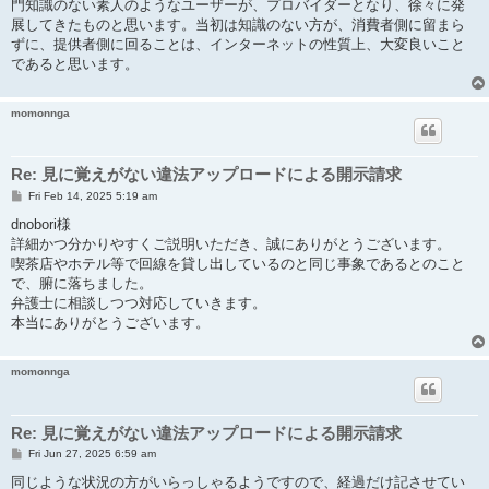
門知識のない素人のようなユーザーが、プロバイダーとなり、徐々に発
展してきたものと思います。当初は知識のない方が、消費者側に留まら
ずに、提供者側に回ることは、インターネットの性質上、大変良いこと
であると思います。
momonnga
Re: 見に覚えがない違法アップロードによる開示請求
P
Fri Feb 14, 2025 5:19 am
o
s
dnobori様
t
詳細かつ分かりやすくご説明いただき、誠にありがとうございます。
喫茶店やホテル等で回線を貸し出しているのと同じ事象であるとのこと
で、腑に落ちました。
弁護士に相談しつつ対応していきます。
本当にありがとうございます。
momonnga
Re: 見に覚えがない違法アップロードによる開示請求
P
Fri Jun 27, 2025 6:59 am
o
s
同じような状況の方がいらっしゃるようですので、経過だけ記させてい