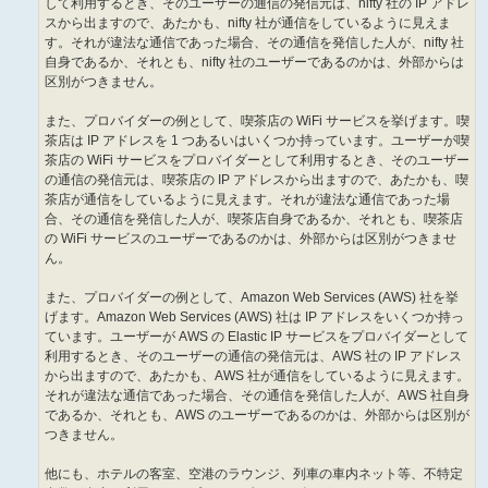
して利用するとき、そのユーザーの通信の発信元は、nifty 社の IP アドレ
スから出ますので、あたかも、nifty 社が通信をしているように見えま
す。それが違法な通信であった場合、その通信を発信した人が、nifty 社
自身であるか、それとも、nifty 社のユーザーであるのかは、外部からは
区別がつきません。
また、プロバイダーの例として、喫茶店の WiFi サービスを挙げます。喫
茶店は IP アドレスを 1 つあるいはいくつか持っています。ユーザーが喫
茶店の WiFi サービスをプロバイダーとして利用するとき、そのユーザー
の通信の発信元は、喫茶店の IP アドレスから出ますので、あたかも、喫
茶店が通信をしているように見えます。それが違法な通信であった場
合、その通信を発信した人が、喫茶店自身であるか、それとも、喫茶店
の WiFi サービスのユーザーであるのかは、外部からは区別がつきませ
ん。
また、プロバイダーの例として、Amazon Web Services (AWS) 社を挙
げます。Amazon Web Services (AWS) 社は IP アドレスをいくつか持っ
ています。ユーザーが AWS の Elastic IP サービスをプロバイダーとして
利用するとき、そのユーザーの通信の発信元は、AWS 社の IP アドレス
から出ますので、あたかも、AWS 社が通信をしているように見えます。
それが違法な通信であった場合、その通信を発信した人が、AWS 社自身
であるか、それとも、AWS のユーザーであるのかは、外部からは区別が
つきません。
他にも、ホテルの客室、空港のラウンジ、列車の車内ネット等、不特定