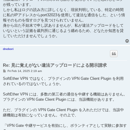
が残っています。
しかし私はログの読み方に詳しくなく、現状判明している、特定の時間
に私のIPアドレスからport32023を使用して違法な通信をした、という情
報そのものを指すログを見つけられていません。
身から出た不始末で申し訳ありませんが、私が違法アップロードをして
いないという証拠を裁判所に通じるよう纏めるため、どなたか知恵を貸
していただけませんでしょうか。
dnobori
Re: 見に覚えがない違法アップロードによる開示請求
P
Fri Feb 14, 2025 2:19 am
o
s
SoftEther VPN ではなく、プラグインの VPN Gate Client Plugin を利用
t
されているのではないでしょうか。
SoftEther VPN には、多数の第三者の通信を中継する機能はありません。
プラグインの VPN Gate Client Plugin には、当該機能があります。
ただ、プラグインの VPN Gate Client Plugin を入れただけでは、当該中
継機能は有効になっていません。その上で、
「VPN Gate 中継サービスを有効にし、ボランティアとして実験に参加す