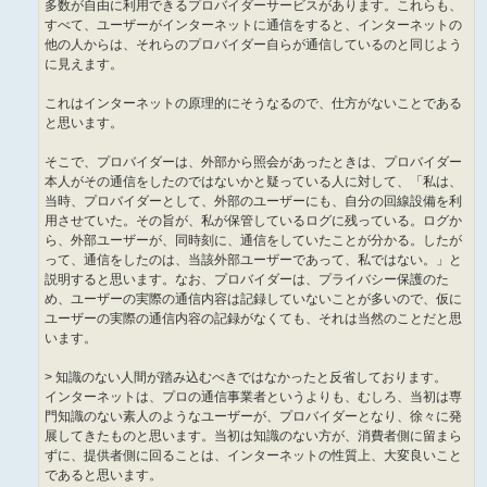
多数が自由に利用できるプロバイダーサービスがあります。これらも、
すべて、ユーザーがインターネットに通信をすると、インターネットの
他の人からは、それらのプロバイダー自らが通信しているのと同じよう
に見えます。
これはインターネットの原理的にそうなるので、仕方がないことである
と思います。
そこで、プロバイダーは、外部から照会があったときは、プロバイダー
本人がその通信をしたのではないかと疑っている人に対して、「私は、
当時、プロバイダーとして、外部のユーザーにも、自分の回線設備を利
用させていた。その旨が、私が保管しているログに残っている。ログか
ら、外部ユーザーが、同時刻に、通信をしていたことが分かる。したが
って、通信をしたのは、当該外部ユーザーであって、私ではない。」と
説明すると思います。なお、プロバイダーは、プライバシー保護のた
め、ユーザーの実際の通信内容は記録していないことが多いので、仮に
ユーザーの実際の通信内容の記録がなくても、それは当然のことだと思
います。
> 知識のない人間が踏み込むべきではなかったと反省しております。
インターネットは、プロの通信事業者というよりも、むしろ、当初は専
門知識のない素人のようなユーザーが、プロバイダーとなり、徐々に発
展してきたものと思います。当初は知識のない方が、消費者側に留まら
ずに、提供者側に回ることは、インターネットの性質上、大変良いこと
であると思います。