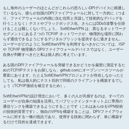
もし海外のユーザーのほとんどがこれらの恐ろしいDPIデバイスに精通し
ているなら、彼らが自国のDPIファイアウォールに対して一方的に（つま
り、ファイアウォールの内側に住む住民と共謀して技術的なデバッグを
行うことなく）テストやブラックボックス化、さらにはDDoS攻撃を仕掛
けることは難しくないでしょう。 SoftEtherVPN は、異なるネットワーク
セグメントにある 2 つの TCP/IP ネットワークが、物理的な場所に関わ
らず通信できるようにするデジタルブリッジを提供するに過ぎません。
ユーザーがどのように SoftEtherVPN を利用するべきかについては、ISP
や TCP/IP 物理層の DPI/ファイアウォールデバイスではなく、ユーザー
自身が判断すべきだと私は個人的に考えています。
ある国のDPIファイアウォールを突破できるかどうかを厳密に測定するた
めのTCP/IPテストをお探しなら、github.comにオープンソースツールが
豊富にあります。たとえSoftEtherVPNプロジェクトが存在しなかったと
しても、私は個人的にテスト目的で同様のクライアントを構築するでし
ょう（TCP/IP接続を確立するため）。
SoftEtherVPNの設計理念において、多くの人が共感するのは、すべての
ユーザーが自身の知識を活用してパブリックインターネット上に専用の
通信リンクを構築できるようにすることです（これはあらゆるVPN技術
の技術的背景です）。独自のVPNを構築することは、DPI/ファイアウォ
ールに対する一種の抵抗であり、使用する技術に関わらず、単に構築す
るだけで目的を達成できます。