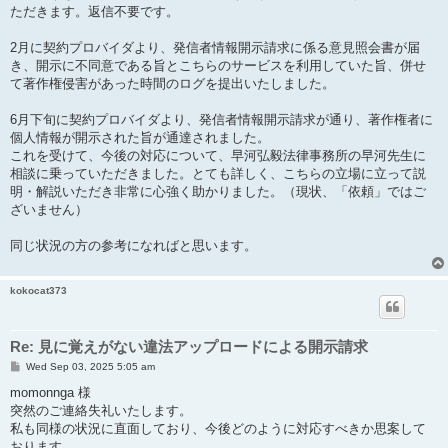
t
ただきます。返信不要です。
2月に契約プロバイダより、発信者情報開示請求に係る意見照会書が届
き、開示に不同意である旨とこちらのサービスを利用していた旨、併せ
て著作権侵害があった時間のログを提出いたしました。
6月下旬に契約プロバイダより、発信者情報開示請求が通り、著作権者に
個人情報が開示された旨が通達されました。
これを受けて、今後の対応について、早河弘毅法律事務所の早河先生に
相談に乗っていただきました。とても詳しく、こちらの立場に立って説
明・解説いただき非常に心強く助かりました。（現状、「依頼」ではご
ざいません）
同じ状況の方の参考になればと思います。
kokocat373
Re: 見に覚えがない違法アップロードによる開示請求
P
Wed Sep 03, 2025 5:05 am
o
s
momonnga 様
t
突然のご連絡失礼いたします。
私も同様の状況に直面しており、今後どのように対応すべきか思案して
おります。