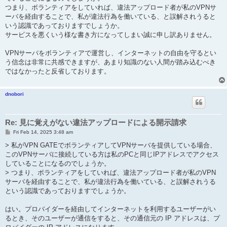
つまり、ボランティアをしていれば、違法アップロード者が私のVPNサ
ーバを経由することで、私が違法行為を働いている、と誤解されうると
いう認識であっておりますでしょうか。
サービスを悪くいう様な書き方になってしまい誠に申し訳ありません。
VPNサーバをボランティアで運営し、インターネットの自由を守るとい
う信念は非常に共感できますが、あまり知識のない人間が踏み込むべき
ではなかったと反省しております。
dnobori
Re: 見に覚えがない違法アップロードによる開示請求
P
Fri Feb 14, 2025 3:48 am
o
s
> 私がVPN GATEでボランティアしてVPNサーバを提供している場合、
t
このVPNサーバに接続している方は私のPCと同じIPアドレスでアクセス
していることになるのでしょうか。
> つまり、ボランティアをしていれば、違法アップロード者が私のVPN
サーバを経由することで、私が違法行為を働いている、と誤解されうる
という認識であっておりますでしょうか。
はい。プロバイダーを経由してインターネットを利用するユーザーがい
るとき、そのユーザーが通信をすると、その通信元の IP アドレスは、プ