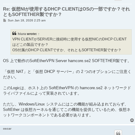
Re: 仮想NIが使用するDHCP CLIENTはOSの一部ですか？それ
ともSOFTETHER製ですか？
P
Sun Jan 18, 2026 2:25 am
o
s
t
hiura
wrote:
↑
VPN CLIENTがSERVERに接続時に使用する仮想NICのDHCP CLIENT
はどこの製品ですか？
OS付属のDHCP CLIENTですか、それともSOFTETHER製ですか？
OS 上で動作のSoftEtherVPN Server hamcore.se2 SOFTETHER製です。
「仮想 NAT」と「仮想 DHCP サーバー」の 2 つのオプションにご注意く
ださい。
このLogicは、ホスト上の SoftEtherVPN の hamcore.se2 ネットワークド
ライバファイルによって実装されています。
ただし、Windows/Linux システムにはこの機能が組み込まれておらず、
SoftEther は仮想カーネルを通じてこの機能を提供しているため、仮想ネ
ットワークコンポーネントである必要があります。
oscar