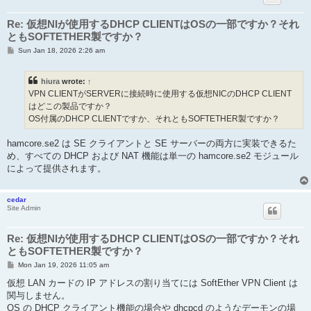
Re: 仮想NIが使用するDHCP CLIENTはOSの一部ですか？それ
ともSOFTETHER製ですか？
P
Sun Jan 18, 2026 2:26 am
o
s
t
hiura
wrote:
↑
VPN CLIENTがSERVERに接続時に使用する仮想NICのDHCP CLIENT
はどこの製品ですか？
OS付属のDHCP CLIENTですか、それともSOFTETHER製ですか？
hamcore.se2 は SE クライアントと SE サーバーの両方に実装できるた
め、すべての DHCP および NAT 機能は単一の hamcore.se2 モジュール
によって提供されます。
cedar
Site Admin
Re: 仮想NIが使用するDHCP CLIENTはOSの一部ですか？それ
ともSOFTETHER製ですか？
P
Mon Jan 19, 2026 11:05 am
o
s
仮想 LAN カードの IP アドレスの割り当てには SoftEther VPN Client は
t
関与しません。
OS の DHCP クライアント機能の場合や dhcpcd のようなデーモンの場