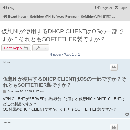
FAQ
Register
Login
Board index
SoftEther VPN Software Forums
SoftEther VPN 質問フォーラム (日本語)
仮想NIが使用するDHCP CLIENTはOSの一部で
すか？それともSOFTETHER製ですか？
Post Reply
5 posts • Page
1
of
1
hiura
仮想NIが使用するDHCP CLIENTはOSの一部ですか？そ
れともSOFTETHER製ですか？
P
Sun Jan 18, 2026 2:17 am
o
s
VPN CLIENTがSERVERに接続時に使用する仮想NICのDHCP CLIENTは
t
どこの製品ですか？
OS付属のDHCP CLIENTですか、それともSOFTETHER製ですか？
oscar