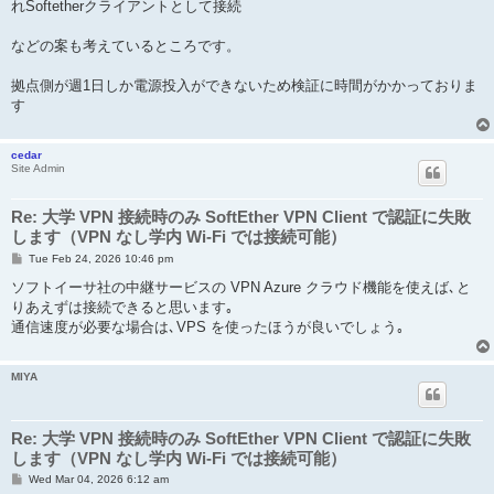
れSoftetherクライアントとして接続
などの案も考えているところです。
拠点側が週1日しか電源投入ができないため検証に時間がかかっておりま
す
cedar
Site Admin
Re: 大学 VPN 接続時のみ SoftEther VPN Client で認証に失敗
します（VPN なし学内 Wi-Fi では接続可能）
P
Tue Feb 24, 2026 10:46 pm
o
s
ソフトイーサ社の中継サービスの VPN Azure クラウド機能を使えば､と
t
りあえずは接続できると思います｡
通信速度が必要な場合は､VPS を使ったほうが良いでしょう｡
MIYA
Re: 大学 VPN 接続時のみ SoftEther VPN Client で認証に失敗
します（VPN なし学内 Wi-Fi では接続可能）
P
Wed Mar 04, 2026 6:12 am
o