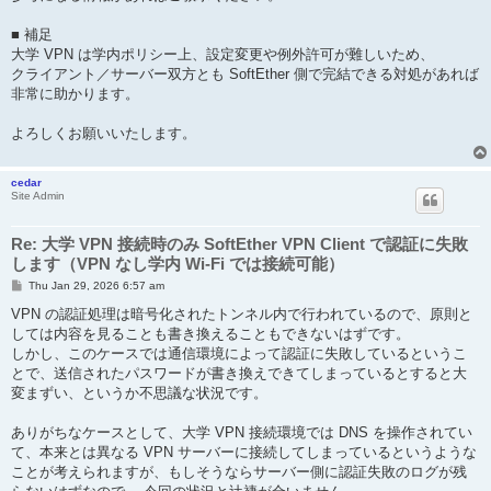
■ 補足
大学 VPN は学内ポリシー上、設定変更や例外許可が難しいため、
クライアント／サーバー双方とも SoftEther 側で完結できる対処があれば
非常に助かります。
よろしくお願いいたします。
cedar
Site Admin
Re: 大学 VPN 接続時のみ SoftEther VPN Client で認証に失敗
します（VPN なし学内 Wi-Fi では接続可能）
P
Thu Jan 29, 2026 6:57 am
o
s
VPN の認証処理は暗号化されたトンネル内で行われているので、原則と
t
しては内容を見ることも書き換えることもできないはずです。
しかし、このケースでは通信環境によって認証に失敗しているというこ
とで、送信されたパスワードが書き換えできてしまっているとすると大
変まずい、というか不思議な状況です。
ありがちなケースとして、大学 VPN 接続環境では DNS を操作されてい
て、本来とは異なる VPN サーバーに接続してしまっているというような
ことが考えられますが、もしそうならサーバー側に認証失敗のログが残