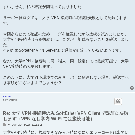
すいません。私の確認が間違っておりました
サーバー側ログでは、大学 VPN 接続時のみ認証失敗として記録されま
す。
今回あらためて確認のため、ログを確認しながら接続を試みましたが、
大学VPN接続時（有線接続）は、ログが一切残らないことを確認しまし
た。
そのためSoftether VPN Serverまで通信が到達していないようです。
なお、大学VPN未接続時（同一端末、同一設定）では接続可能で、大学
VPN接続時のみ失敗します。
このように、大学VPN環境でのみサーバーに到達しない場合、確認すべ
き事項がございますでしょうか？
cedar
Site Admin
Re: 大学 VPN 接続時のみ SoftEther VPN Client で認証に失敗
します（VPN なし学内 Wi-Fi では接続可能）
P
Fri Jan 30, 2026 11:11 am
o
s
大学VPN接続時に、接続できなかった時になにかエラーコードは出てい