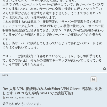
らないはずなので、 今回の状況と辻褄が合いません。
大学で VPN ハニーポットサーバーが動作していて、偽サーバーでパスワ
ードを収集しつつ、本来のサーバーに偽装で接続しに行くといった手の
込んだ仕掛けがある可能性も否定できませんが、そこまでやるセキュリ
ティ環境なのかという疑問があります。
これを確認するのは簡単で、接続設定の「サーバー証明書を必ず検証す
る」にチェックを入れて、大学 VPN なしの状態で接続して、サーバー証
明書を接続設定に記憶させておき、大学 VPN ありの時に証明書が変わっ
ているかどうかを確認することで偽サーバーへの接続かどうかが分かり
ます。
もし、偽サーバーに接続してしまっているようであればパスワードは変
えたほうが良いでしょう。
パスワードは接続設定に保存されているでしょうか。もし毎回手打ちし
ているのであれば、何らかの理由でキーマップが変わってしまっている
という可能性も考えられます。
MIYA
Re: 大学 VPN 接続時のみ SoftEther VPN Client で認証に失敗
します（VPN なし学内 Wi-Fi では接続可能）
P
Fri Jan 30, 2026 7:09 am
o
s
返信ありがとうございます。
t