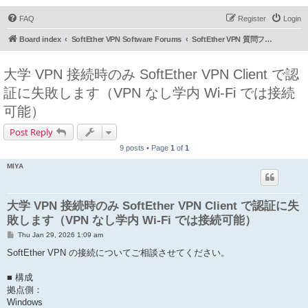
FAQ
Register
Login
Board index
SoftEther VPN Software Forums
SoftEther VPN 質問フォーラム (日本語)
大学 VPN 接続時のみ SoftEther VPN Client で認
証に失敗します（VPN なし学内 Wi-Fi では接続
可能）
Post Reply
9 posts • Page
1
of
1
MIYA
大学 VPN 接続時のみ SoftEther VPN Client で認証に失
敗します（VPN なし学内 Wi-Fi では接続可能）
P
Thu Jan 29, 2026 1:09 am
o
s
SoftEther VPN の接続についてご相談させてください。
t
■ 構成
拠点側：
Windows