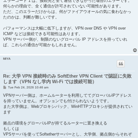
エラーコード 1 は、接続先と全く通信できなかった場合のエラーです。
t
何らかの理由で、全く通信が許可されていない可能性があります。
ただ、このエラーだけからは、何がファイアウオールの気に食わなかっ
たのかは、判断が難しいです。
パフォーマンスは大幅に低下しますが、VPN over DNS や VPN over
ICMP などは接続できる可能性はあります。
VPN サーバー側が、制限のないグローバル IP アドレスを持っていれ
ば、これらの通信が可能かもしれません。
MIYA
Re: 大学 VPN 接続時のみ SoftEther VPN Client で認証に失敗
します（VPN なし学内 Wi-Fi では接続可能）
P
Tue Feb 24, 2026 10:46 am
o
s
VPNサーバー側は、ホームルーターを利用しててグローバルIPアドレス
t
を持っていません。オプションでも付けられないようです。
また大学側は、Webプロキシパック、WinHTTPプロキシが提供されてい
ます
拠点の環境をグローバルIPが持てるルーターに置き換える
もしくは
VPSサーバを使ってSoftetherサーバーとし、大学側、拠点側からそれぞ