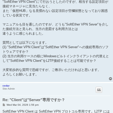
"SoftEther VPN Client"にて行おうとしたのですが、相当する設定項目が
接続マネージャに見当たらなく、
また「仮想HUB」なる見慣れない設定項目が空欄状態となっており困惑
している状況です。
マニュアルも目を通したのですが、どうも"SoftEther VPN Sever"を介し
た接続方法と見られ、当方の意図する利用方法とは
違うように感じられました。
質問としては以下になります。
(1) "SoftEther VPN Client"は"SoftEther VPN Server"への接続専用のソフ
トウェアですか？
(2) 当方の利用ケースの様にWindowsビルトインクライアントの代替えと
して"SoftEther VPN Client"をL2TP接続することは可能ですか？
大変初歩的な質問で恐縮ですが、ご教示いただければと思います。
よろしくお願いします。
cedar
Site Admin
Re: "Client"は"Server"専用ですか？
P
Wed Mar 04, 2026 1:56 pm
o
s
SoftEther VPN Client は SoftEther VPN プロトコル専用です。L2TP には