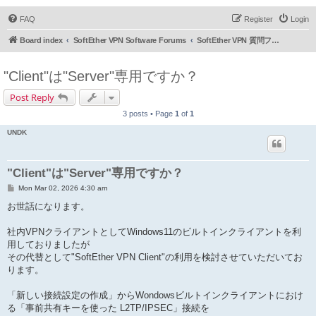
FAQ
Register
Login
Board index
SoftEther VPN Software Forums
SoftEther VPN 質問フォーラム (日本語)
"Client"は"Server"専用ですか？
Post Reply
3 posts • Page
1
of
1
UNDK
"Client"は"Server"専用ですか？
P
Mon Mar 02, 2026 4:30 am
o
s
お世話になります。
t
社内VPNクライアントとしてWindows11のビルトインクライアントを利
用しておりましたが
その代替として"SoftEther VPN Client"の利用を検討させていただいてお
ります。
「新しい接続設定の作成」からWondowsビルトインクライアントにおけ
る「事前共有キーを使った L2TP/IPSEC」接続を