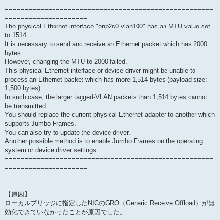
=====================================================
=====================
The physical Ethernet interface "enp2s0.vlan100" has an MTU value set
to 1514.
It is necessary to send and receive an Ethernet packet which has 2000
bytes.
However, changing the MTU to 2000 failed.
This physical Ethernet interface or device driver might be unable to
process an Ethernet packet which has more 1,514 bytes (payload size:
1,500 bytes).
In such case, the larger tagged-VLAN packets than 1,514 bytes cannot
be transmitted.
You should replace the current physical Ethernet adapter to another which
supports Jumbo Frames.
You can also try to update the device driver.
Another possible method is to enable Jumbo Frames on the operating
system or device driver settings.
=====================================================
=====================
【原因】
ローカルブリッジに指定したNICのGRO（Generic Receive Offload）が無
効化できていなかったことが原因でした。