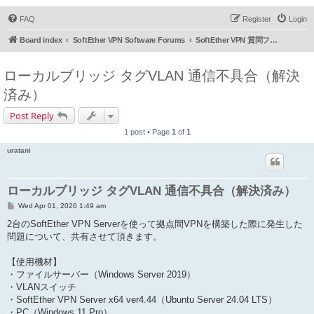
FAQ
Register
Login
Board index
SoftEther VPN Software Forums
SoftEther VPN 質問フォーラム (日本語)
ローカルブリッジ タグVLAN 通信不具合（解決
済み）
Post Reply
1 post • Page
1
of
1
uratani
ローカルブリッジ タグVLAN 通信不具合（解決済み）
P
Wed Apr 01, 2026 1:49 am
o
s
2台のSoftEther VPN Serverを使って拠点間VPNを構築した際に発生した
t
問題について、共有させて頂きます。
【使用機材】
・ファイルサーバー（Windows Server 2019）
・VLANスイッチ
・SoftEther VPN Server x64 ver4.44（Ubuntu Server 24.04 LTS）
・PC（Windows 11 Pro）