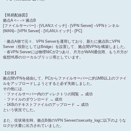
【簡易配線図】
拠点A <-- --> 拠点B
[ファイルサーバー] - [VLANスイッチ] - [VPN Server] --VPNトンネル
(WAN)-- [VPN Server] - [VLANスイッチ] - [PC]
・拠点A側で元々、VPN Serverを運用しており、新たに拠点BにVPN
Server（役割としてはBridge）を設置して、拠点間VPNを構築しました。
・各VPN Serverには物理NICが2つあり、片方がWAN通信用、もう片方が
仮想HUBのローカルブリッジ用としています。
【症状】
拠点間VPNを経由して、PCからファイルサーバーに約1MB以上のファイ
ルをアップロードしようとすると必ず失敗しました。
その他には、
・ファイルサーバー内のディレクトリの閲覧 → 成功
・ファイルのダウンロード → 成功
・1KBのテキストファイルのアップロード → 成功
という状況でした。
また、症状発生時、拠点B側のVPN Serverのsecurity_logに以下のような
ログが大量に出力されていました。