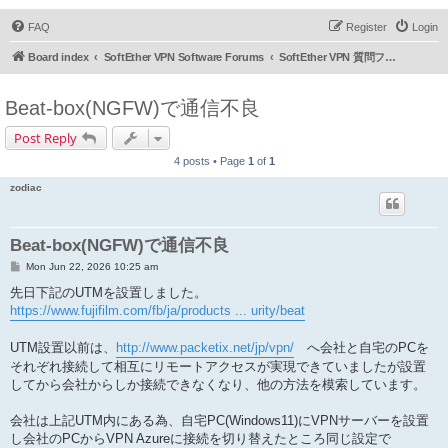
FAQ
Register
Login
Board index
SoftEther VPN Software Forums
SoftEther VPN 質問フォーラム (日本語)
Beat-box(NGFW)で通信不良
Post Reply
4 posts • Page
1
of
1
zodiac
Beat-box(NGFW)で通信不良
P
Mon Jun 22, 2026 10:25 am
o
s
先日下記のUTMを設置しました。
t
https://www.fujifilm.com/fb/ja/products ... urity/beat
UTM設置以前は、
http://www.packetix.net/jp/vpn/
へ会社と自宅のPCを
それぞれ接続して相互にリモートアクセスが実現できていましたが設置
してから会社からしか接続できなくなり、他の方法を模索しています。
会社は上記UTM内にある為、自宅PC(Windows11)にVPNサーバーを設置
し会社のPCからVPN Azureに接続を切り替えたところ同じ設定で