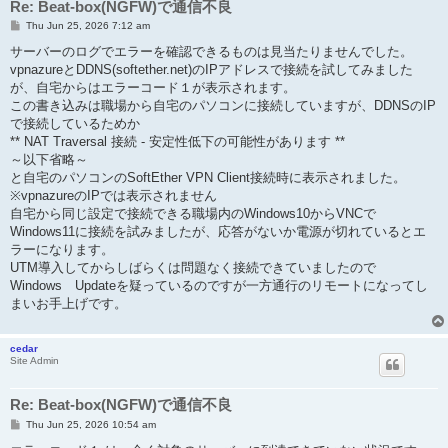
Re: Beat-box(NGFW)で通信不良
P
Thu Jun 25, 2026 7:12 am
o
s
サーバーのログでエラーを確認できるものは見当たりませんでした。
t
vpnazureとDDNS(softether.net)のIPアドレスで接続を試してみました
が、自宅からはエラーコード１が表示されます。
この書き込みは職場から自宅のパソコンに接続していますが、DDNSのIP
で接続しているためか
** NAT Traversal 接続 - 安定性低下の可能性があります **
～以下省略～
と自宅のパソコンのSoftEther VPN Client接続時に表示されました。
※vpnazureのIPでは表示されません
自宅から同じ設定で接続できる職場内のWindows10からVNCで
Windows11に接続を試みましたが、応答がないか電源が切れているとエ
ラーになります。
UTM導入してからしばらくは問題なく接続できていましたので
Windows Updateを疑っているのですが一方通行のリモートになってし
まいお手上げです。
cedar
Site Admin
Re: Beat-box(NGFW)で通信不良
P
Thu Jun 25, 2026 10:54 am
o
s