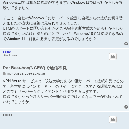
Windows10では相互に接続ができますがWindows11では会社からしか接
続ができません
そこで、会社のWindows11にサーバーを設定し自宅からの接続に切り替
えましたが症状に改善は見られませんでした。
UTMのサポートに問い合わせたところ完全遮断方式のため会社からしか
接続できないのは仕様とのことでしたが、Windows10では接続できるの
でWindows11には他に必要な設定があるのでしょうか？
cedar
Site Admin
Re: Beat-box(NGFW)で通信不良
P
Mon Jun 22, 2026 10:42 am
o
s
VPN Azure サービスは、筑波大学にある中継サーバーで接続を受けるの
t
で、基本的にはインターネットのサイトにアクセスできる環境であれば
どこでもサーバーもクライアントも利用できるはずです。
接続できなかった時のサーバー側のログではどんなエラーが記録されて
いたでしょうか。
zodiac