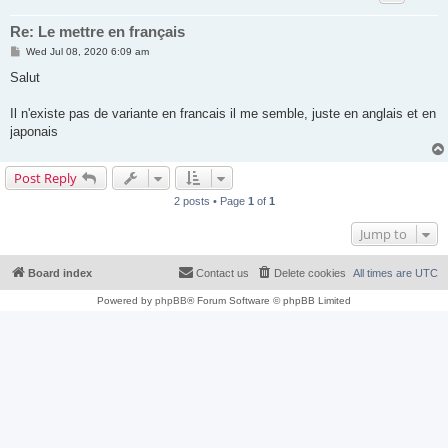
Re: Le mettre en français
P
Wed Jul 08, 2020 6:09 am
o
s
Salut
t
Il n'existe pas de variante en francais il me semble, juste en anglais et en
japonais
Post Reply
2 posts • Page
1
of
1
Jump to
Board index
Contact us
Delete cookies
All times are
UTC
Powered by
phpBB
® Forum Software © phpBB Limited