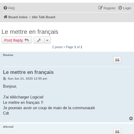
FAQ
Register
Login
Board index
Idle Talk Board
Le mettre en français
Post Reply
2 posts • Page
1
of
1
Douina
Le mettre en français
P
Sun Jun 21, 2020 12:50 pm
o
s
Bonjour,
t
J'ai télécharger Logiciel
Le mettre en français !!
Je pourrais avoir un coup de main de la communauté
Cdt
drkrool