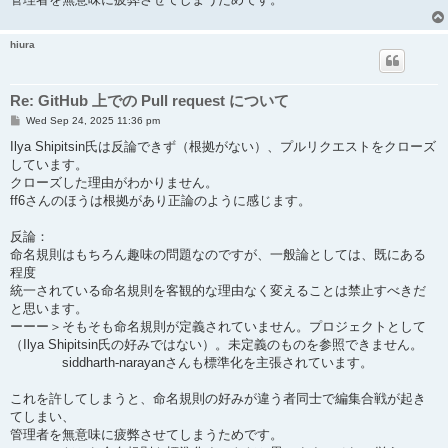
hiura
Re: GitHub 上での Pull request について
P
Wed Sep 24, 2025 11:36 pm
o
s
Ilya Shipitsin氏は反論できず（根拠がない）、プルリクエストをクローズ
t
しています。
クローズした理由がわかりません。
ff6さんのほうは根拠があり正論のように感じます。
反論：
命名規則はもちろん趣味の問題なのですが、一般論としては、既にある
程度
統一されている命名規則を客観的な理由なく変えることは禁止すべきだ
と思います。
ーーー＞そもそも命名規則が定義されていません。プロジェクトとして
（Ilya Shipitsin氏の好みではない）。未定義のものを参照できません。
siddharth-narayanさんも標準化を主張されています。
これを許してしまうと、命名規則の好みが違う者同士で編集合戦が起き
てしまい、
管理者を無意味に疲弊させてしまうためです。