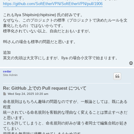
t
https://github.com/SoftEtherVPN/SoftEtherVPN/pull/1906
これもIlya Shipitsin(chipitsine) 氏の好みです。
なぜなら、このプロジェクトの標準（プロジェクトで決めたルールを文
書化したもの）ではないからです。
標準化されていない以上、自由だとおもいますが。
ff6さんの場合も標準の問題だと思います。
追加
英文の先頭は大文字にしますが、Ilya の場合小文字で始まります。
cedar
Site Admin
Re: GitHub 上での Pull request について
P
Wed Sep 24, 2025 10:20 am
o
s
命名規則はもちろん趣味の問題なのですが、一般論としては、既にある
t
程度
統一されている命名規則を客観的な理由なく変えることは禁止すべきだ
と思います。
これを許してしまうと、命名規則の好みが違う者同士で編集合戦が起き
てしまい、
管理者を無意味に疲弊させてしまうためです。