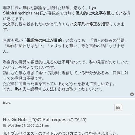
非常に長い無駄な議論をし続けた結果、恐らく、
Ilya
Shipitsin
(chipitsine) 氏が客観的では無く
個人的に大文字を嫌っている
様
に思えます。
大文字に親を殺されたのかと思うくらい
文字列の修正を拒否
してきま
す。
何度も私が「
視認性の向上が目的
」と言っても、「個人の好みの問題」
「動作に変わりはない」「メリットが無い」等と言われ話になりませ
ん。
私自身の意見を客観的に見るのは不可能なので、私の発言がおかしいの
かどうかを教えて欲しいです。
話になら無さ過ぎて途中で乱暴に返信している部分がある為、口調に対
しての意見は不要です。
ただ単に間違った事を言っているかどうかを教えて欲しいです。
また、
Ilya
氏を説得する方法もあれば教えて欲しいです。
hiura
Re: GitHub 上での Pull request について
P
Wed Sep 24, 2025 12:53 am
o
s
私もプルリクエストのタイトルのつけ方について拒否されました。