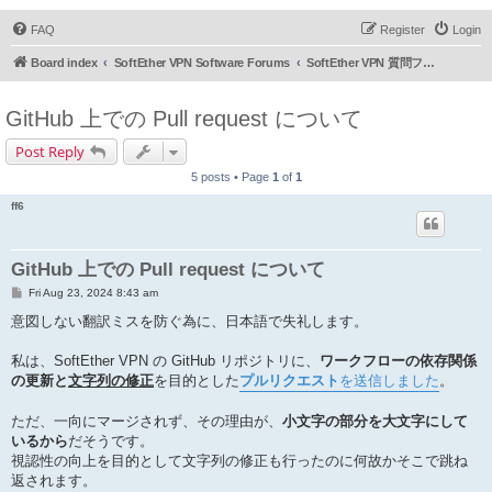
FAQ
Register
Login
Board index
SoftEther VPN Software Forums
SoftEther VPN 質問フォーラム (日本語)
GitHub 上での Pull request について
Post Reply
5 posts • Page
1
of
1
ff6
GitHub 上での Pull request について
P
Fri Aug 23, 2024 8:43 am
o
s
意図しない翻訳ミスを防ぐ為に、日本語で失礼します。
t
私は、SoftEther VPN の GitHub リポジトリに、
ワークフローの依存関係
の更新と
文字列の修正
を目的とした
プルリクエスト
を送信しました
。
ただ、一向にマージされず、その理由が、
小文字の部分を大文字にして
いるから
だそうです。
視認性の向上を目的として文字列の修正も行ったのに何故かそこで跳ね
返されます。