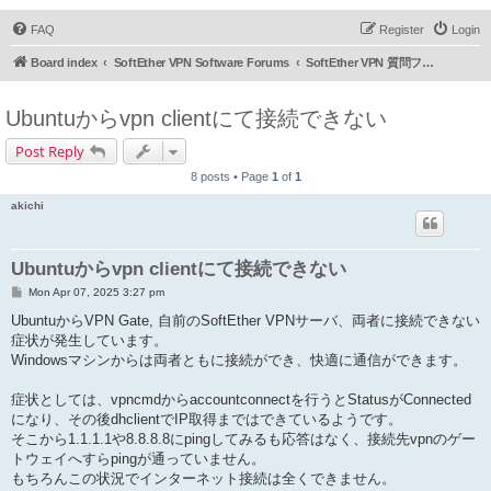
FAQ
Register
Login
Board index
SoftEther VPN Software Forums
SoftEther VPN 質問フォーラム (日本語)
Ubuntuからvpn clientにて接続できない
Post Reply
8 posts • Page
1
of
1
akichi
Ubuntuからvpn clientにて接続できない
P
Mon Apr 07, 2025 3:27 pm
o
s
UbuntuからVPN Gate, 自前のSoftEther VPNサーバ、両者に接続できない
t
症状が発生しています。
Windowsマシンからは両者ともに接続ができ、快適に通信ができます。
症状としては、vpncmdからaccountconnectを行うとStatusがConnected
になり、その後dhclientでIP取得まではできているようです。
そこから1.1.1.1や8.8.8.8にpingしてみるも応答はなく、接続先vpnのゲー
トウェイへすらpingが通っていません。
もちろんこの状況でインターネット接続は全くできません。