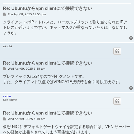
Re: Ubuntuからvpn clientにて接続できない
P
Tue Apr 08, 2025 11:55 pm
o
s
クライアントのIPアドレスと、ローカルブリッジで割り当てられたIPア
t
ドレスが近いようですが、ネットマスクが重なっていたりはしないでし
ょうか。
akichi
Re: Ubuntuからvpn clientにて接続できない
P
Wed Apr 09, 2025 3:35 am
o
s
プレフィックスは/24なので別セグメントです。
t
また、クライアント視点ではVPNGATE接続時も全く同じ症状です。
cedar
Site Admin
Re: Ubuntuからvpn clientにて接続できない
P
Wed Apr 09, 2025 6:10 am
o
s
仮想 NIC にデフォルトゲートウェイを設定する場合には、VPN サーバー
t
への経路が上書きされてしまう可能性があります。