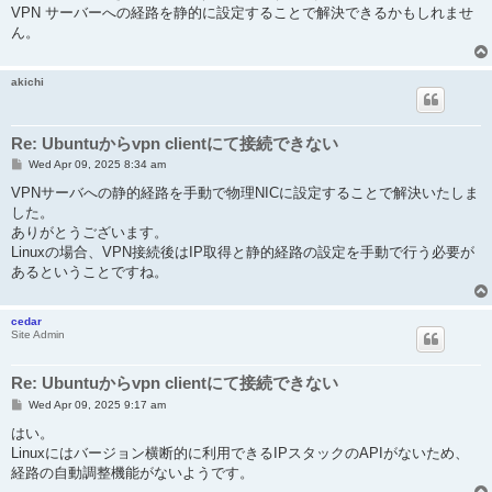
VPN サーバーへの経路を静的に設定することで解決できるかもしれませ
ん。
akichi
Re: Ubuntuからvpn clientにて接続できない
P
Wed Apr 09, 2025 8:34 am
o
s
VPNサーバへの静的経路を手動で物理NICに設定することで解決いたしま
t
した。
ありがとうございます。
Linuxの場合、VPN接続後はIP取得と静的経路の設定を手動で行う必要が
あるということですね。
cedar
Site Admin
Re: Ubuntuからvpn clientにて接続できない
P
Wed Apr 09, 2025 9:17 am
o
s
はい。
t
Linuxにはバージョン横断的に利用できるIPスタックのAPIがないため、
経路の自動調整機能がないようです。