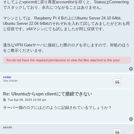
そしてふとvpncmdに戻り再度accountlistを叩くと、StatusはConnecting
でスタックしており、永久につながることはありません。
マシンとしては、Raspberry Pi 4 Bの上にUbuntu Server 24.10 64bit,
Ubuntu Server 22.04 64bitのそれぞれを入れて試してみましたがどれも同
じ症状です。x64マシンにても試しましたが同じ症状です。
適当なVPN Gateサーバに接続した際のログを示しますので、対処のほう
をご教示くださいませ。
You do not have the required permissions to view the files attached to this post.
cedar
Site Admin
Re: Ubuntuからvpn clientにて接続できない
P
Tue Apr 08, 2025 10:59 am
o
s
サーバー側のログにはどのように記録されているでしょうか？
t
akichi