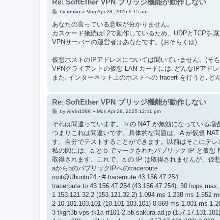
Re: SoftEther VPN ブリッジ機能が動作しない
P
by
cedar
»
Mon Apr 28, 2025 9:15 am
o
s
あなたの言っている意味が分かりません。
t
カスケード接続はL2で動作しているため、UDPとTCPを
VPNサーバーの運営者はあなたです。(おそらくは)
仮想ホストのIPアドレスについては聞いていません。(そも
VPNクライアントの仮想 LAN カードには､どんなIPア
また､インターネット上のホストへの tracert を行うと
Re: SoftEther VPN ブリッジ機能が動作しない
P
by
Alvin1986
»
Mon Apr 28, 2025 12:41 pm
o
s
それは間違っています。 b の NAT が無効になっている場合、
t
つまりこれは間違いです。具体的な問題は、A が仮想 NAT
す。自分でテストすることができます。以前はそこにテレ
私の図には、a と b でマークされたパブリック IP と仮想 
取得されます。これで、a の IP は取得されませんが、仮想 
aからbのパブリックIPへのtraceroute
root@Ubuntu24:~# traceroute 43.156.47.254
traceroute to 43.156.47.254 (43.156.47.254), 30 hops max,
1 153.121.32.2 (153.121.32.2) 1.094 ms 1.238 ms 1.552 m
2 10.101.103.101 (10.101.103.101) 0.869 ms 1.001 ms 1.
3 tkgrt3b-vps-tk1a-rt101-2.bb.sakura.ad.jp (157.17.131.1