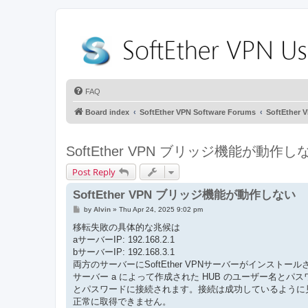
FAQ
Board index
SoftEther VPN Software Forums
SoftEthe
SoftEther VPN ブリッジ機能が動作し
Post Reply
SoftEther VPN ブリッジ機能が動作しない
P
by
Alvin
»
Thu Apr 24, 2025 9:02 pm
o
s
移転失敗の具体的な兆候は
t
aサーバーIP: 192.168.2.1
bサーバーIP: 192.168.3.1
両方のサーバーにSoftEther VPNサーバーがインストー
サーバー a によって作成された HUB のユーザー名とパスワ
とパスワードに接続されます。接続は成功しているように見えま
正常に取得できません。