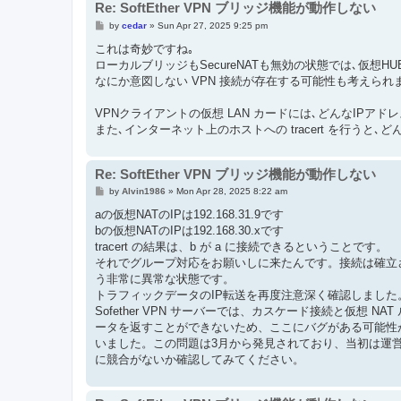
Re: SoftEther VPN ブリッジ機能が動作しない
P
by
cedar
»
Sun Apr 27, 2025 9:25 pm
o
s
これは奇妙ですね｡
t
ローカルブリッジもSecureNATも無効の状態では､仮想
なにか意図しない VPN 接続が存在する可能性も考えられ
VPNクライアントの仮想 LAN カードには､どんなIPア
また､インターネット上のホストへの tracert を行うと
Re: SoftEther VPN ブリッジ機能が動作しない
P
by
Alvin1986
»
Mon Apr 28, 2025 8:22 am
o
s
aの仮想NATのIPは192.168.31.9です
t
bの仮想NATのIPは192.168.30.xです
tracert の結果は、b が a に接続できるということです。
それでグループ対応をお願いしに来たんです。接続は確立され
う非常に異常な状態です。
トラフィックデータのIP転送を再度注意深く確認しました。
Sofether VPN サーバーでは、カスケード接続と仮想 N
ータを返すことができないため、ここにバグがある可能性が
いました。この問題は3月から発見されており、当初は運営
に競合がないか確認してみてください。