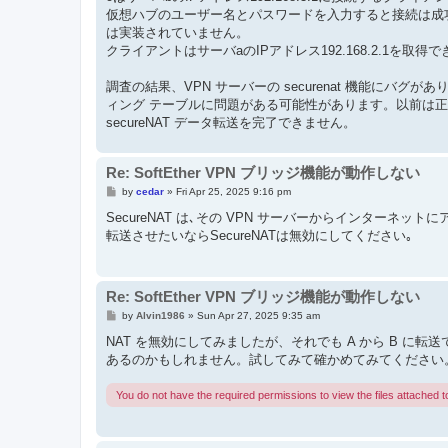
仮想ハブのユーザー名とパスワードを入力すると接続は成功します
は実装されていません。
クライアントはサーバaのIPアドレス192.168.2.1を取
調査の結果、VPN サーバーの securenat 機能にバグが
ィング テーブルに問題がある可能性があります。以前は
secureNAT データ転送を完了できません。
Re: SoftEther VPN ブリッジ機能が動作しない
P
by
cedar
»
Fri Apr 25, 2025 9:16 pm
o
s
SecureNAT は､その VPN サーバーからインターネッ
t
転送させたいならSecureNATは無効にしてください｡
Re: SoftEther VPN ブリッジ機能が動作しない
P
by
Alvin1986
»
Sun Apr 27, 2025 9:35 am
o
s
NAT を無効にしてみましたが、それでも A から B に
t
あるのか​​もしれません。試してみて確かめてみてくださ
You do not have the required permissions to view the files attached to