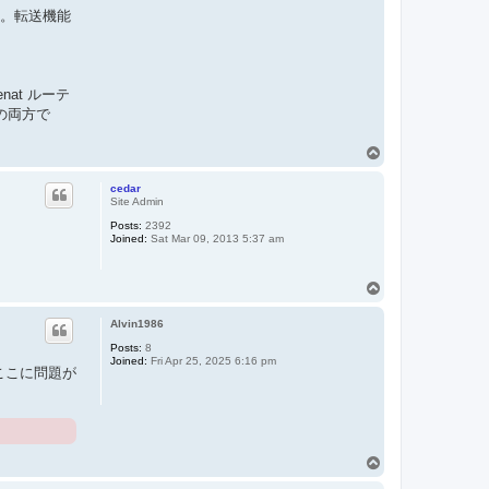
す。転送機能
nat ルーテ
の両方で
T
o
p
cedar
Site Admin
Posts:
2392
Joined:
Sat Mar 09, 2013 5:37 am
T
o
p
Alvin1986
Posts:
8
Joined:
Fri Apr 25, 2025 6:16 pm
ここに問題が
T
o