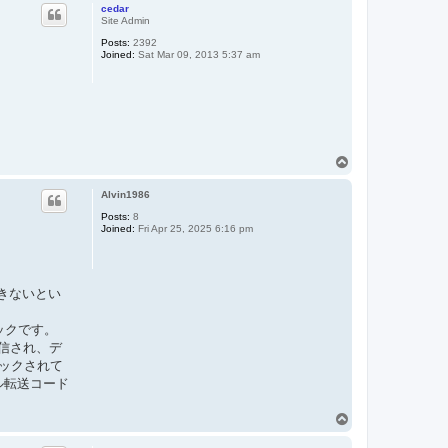
p
cedar
Site Admin
Posts:
2392
Joined:
Sat Mar 09, 2013 5:37 am
T
o
p
Alvin1986
Posts:
8
Joined:
Fri Apr 25, 2025 6:16 pm
できないとい
ックです。
送信され、デ
バックされて
ル転送コード
T
o
p