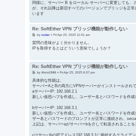
同様に、サーバー B をローカル サーバーに変更しても、ク
が、それ以降は新旧すべてのバージョンでブリッジを正常
います
Re: SoftEther VPN ブリッジ機能が動作しない
P
by
cedar
»
Fri Apr 25, 2025 11:01 am
o
s
質問の意味がよく分かりません。
t
IPを取得するとはどういう意味でしょうか？
Re: SoftEther VPN ブリッジ機能が動作しない
P
by
Alvin1986
»
Fri Apr 25, 2025 6:37 pm
o
s
具体的な性能は、
t
サーバーAとBの両方にVPNサーバーがインストールされ
aサーバーIP: 192.168.2.1
新しい仮想ハブを作成し、ユーザー名とパスワードを作成し、s
bサーバーIP: 192.168.3.1
新しい仮想ハブを作成し、ユーザー名とパスワードを作成し
ザー名とパスワードのプロンプトが正常に接続され、secur
上記は、サーバーaがサーバーbを介して転送されることを
cはサーバbのIPアドレス192.168.3.1に接続するクライ