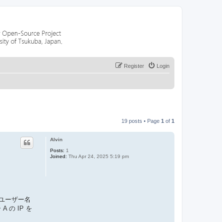
Register
Login
19 posts • Page
1
of
1
Alvin
Posts:
1
Joined:
Thu Apr 24, 2025 5:19 pm
のユーザー名
の IP を