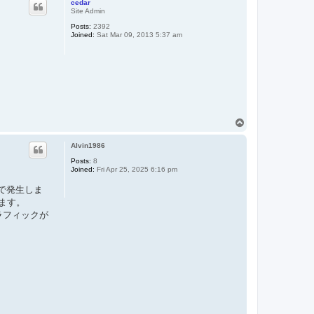
cedar
Site Admin
Posts:
2392
Joined:
Sat Mar 09, 2013 5:37 am
T
o
p
Alvin1986
Posts:
8
Joined:
Fri Apr 25, 2025 6:16 pm
ルで発生しま
ます。
トラフィックが