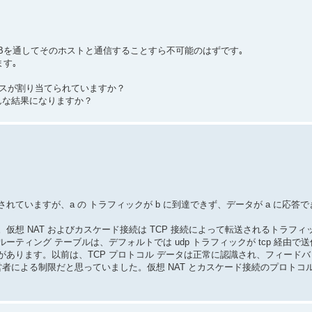
HUBを通してそのホストと通信することすら不可能のはずです｡
ます｡
ドレスが割り当てられていますか？
､どんな結果になりますか？
ていますが、a の トラフィックが b に到達できず、データが a に応答
仮想 NAT およびカスケード接続は TCP 接続によって転送されるトラフィ
AT ルーティング テーブルは、デフォルトでは udp トラフィックが tcp 経由で
あります。以前は、TCP プロトコル データは正常に認識され、フィード
者による制限だと思っていました。仮想 NAT とカスケード接続のプロトコ