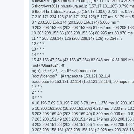
4 tkwrt301s-grt3b.bb.sakura.ad.jp (157.17.131.209) 0.293
5 tkort4-wrt301s.bb.sakura.ad.jp (157.17.131.165) 0.796 m
6 tkort4-brt1.bb.sakura.ad.jp (157.17.130.6) 0.731 ms 0.97
7 210.171.224.126 (210.171.224.126) 5.177 ms 5.179 ms 
8 * 203.208.166.174 (203.208.166.174) 5.666 ms *
9 203.208.153.66 (203.208.153.66) 81.052 ms 203.208.183
10 203.208.153.66 (203.208.153.66) 80.995 ms 80.970 ms
11 * * 203.208.147.126 (203.208.147.126) 76.254 ms
12 * * *
13 * * *
14 * * *
15 43.156.47.254 (43.156.47.254) 82.048 ms !X 81.909 ms
root@Ubuntu24:~#
bからaのパブリックIPへのtraceroute
[root@centos7 ~]# traceroute 153.121.32.114
traceroute to 153.121.32.114 (153.121.32.114), 30 hops ma
1 * * *
2 * * *
3 * * *
4 10.196.7.69 (10.196.7.69) 3.781 ms 1.378 ms 10.200.162
5 10.200.163.202 (10.200.163.202) 4.218 ms 3.200 ms 10.
6 203.208.169.49 (203.208.169.49) 0.899 ms 0.906 ms 0.
7 203.208.151.49 (203.208.151.49) 1.749 ms 203.208.153.
8 203.208.151.38 (203.208.151.38) 1.755 ms 203.208.183.
9 203.208.158.161 (203.208.158.161) 2.028 ms 203.208.18