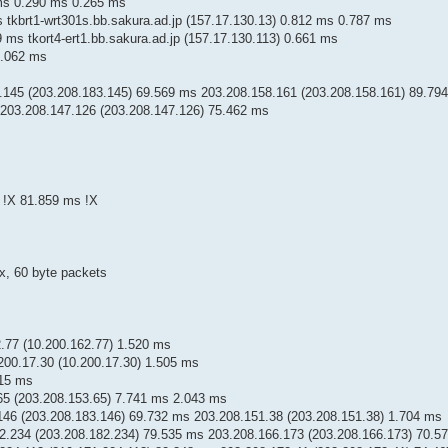
 ms 0.290 ms 0.265 ms
s tkbrt1-wrt301s.bb.sakura.ad.jp (157.17.130.13) 0.812 ms 0.787 ms
9 ms tkort4-ert1.bb.sakura.ad.jp (157.17.130.113) 0.661 ms
5.062 ms
.145 (203.208.183.145) 69.569 ms 203.208.158.161 (203.208.158.161) 89.79
 203.208.147.126 (203.208.147.126) 75.462 ms
 !X 81.859 ms !X
x, 60 byte packets
.77 (10.200.162.77) 1.520 ms
200.17.30 (10.200.17.30) 1.505 ms
815 ms
65 (203.208.153.65) 7.741 ms 2.043 ms
146 (203.208.183.146) 69.732 ms 203.208.151.38 (203.208.151.38) 1.704 ms
2.234 (203.208.182.234) 79.535 ms 203.208.166.173 (203.208.166.173) 70.5