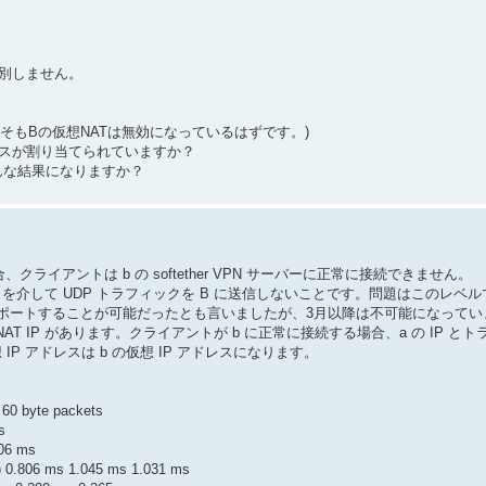
識別しません。
そもBの仮想NATは無効になっているはずです。)
ドレスが割り当てられていますか？
､どんな結果になりますか？
クライアントは b の softether VPN サーバーに正常に接続できません。
 を介して UDP トラフィックを B に送信しないことです。問題はこのレベ
ポートすることが可能だったとも言いましたが、3月以降は不可能になってい
NAT IP があります。クライアントが b に正常に接続する場合、a の IP と
IP アドレスは b の仮想 IP アドレスになります。
 60 byte packets
s
206 ms
81) 0.806 ms 1.045 ms 1.031 ms