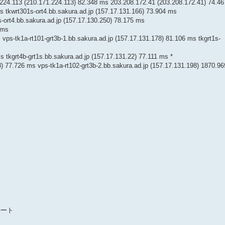
224.113 (210.171.224.113) 82.348 ms 203.208.172.41 (203.208.172.41) 74.4
 tkwrt301s-ort4.bb.sakura.ad.jp (157.17.131.166) 73.904 ms
s-ort4.bb.sakura.ad.jp (157.17.130.250) 78.175 ms
 ms
 vps-tk1a-rt101-grt3b-1.bb.sakura.ad.jp (157.17.131.178) 81.106 ms tkgrt1s-
s tkgrt4b-grt1s.bb.sakura.ad.jp (157.17.131.22) 77.111 ms *
78) 77.726 ms vps-tk1a-rt102-grt3b-2.bb.sakura.ad.jp (157.17.131.198) 1870.9
ルート