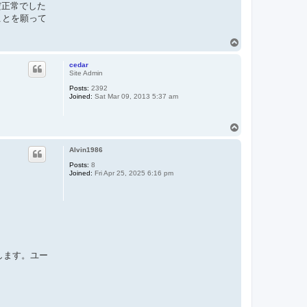
だ正常でした
ことを願って
T
o
p
cedar
Site Admin
Posts:
2392
Joined:
Sat Mar 09, 2013 5:37 am
T
o
p
Alvin1986
Posts:
8
Joined:
Fri Apr 25, 2025 6:16 pm
します。ユー