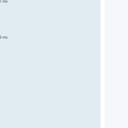
67 ms
69 ms