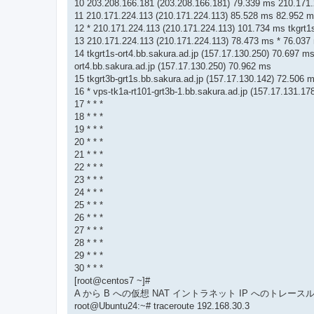
10 203.208.166.181 (203.208.166.181) 79.339 ms 210.171.
11 210.171.224.113 (210.171.224.113) 85.528 ms 82.952 ms
12 * 210.171.224.113 (210.171.224.113) 101.734 ms tkgrt1
13 210.171.224.113 (210.171.224.113) 78.473 ms * 76.037
14 tkgrt1s-ort4.bb.sakura.ad.jp (157.17.130.250) 70.697 ms
ort4.bb.sakura.ad.jp (157.17.130.250) 70.962 ms
15 tkgrt3b-grt1s.bb.sakura.ad.jp (157.17.130.142) 72.506 m
16 * vps-tk1a-rt101-grt3b-1.bb.sakura.ad.jp (157.17.131.1
17 * * *
18 * * *
19 * * *
20 * * *
21 * * *
22 * * *
23 * * *
24 * * *
25 * * *
26 * * *
27 * * *
28 * * *
29 * * *
30 * * *
[root@centos7 ~]#
A から B への仮想 NAT イントラネット IP へのトレース
root@Ubuntu24:~# traceroute 192.168.30.3