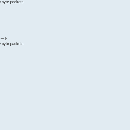
0 byte packets
ルート
0 byte packets