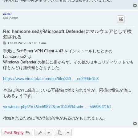
Ver4.42、Ver4.44を使っていた場合では検知されていません。
cedar
Site Admin
Re: hamcore.se2がMicrosoft Defenderにマルウェアとして検
知される
P
Fri Oct 24, 2025 10:37 am
o
s
手元に SoftEther VPN Client 4.43 をインストールしたときの
t
hamcore.se2 は
Windows Defender の検知に掛からず、その他のセキュリティソフトでも
ほとんどは無検知となりました。
https://www.virustotal.com/gui/file/849 ... ed299de1b3
本当に何かに感染している可能性は考えられますが、同様の報告が他に
もあるようです。
viewtopic.php?f=7&t=69872&p=104039&sid= ... 55596d21b1
検知されるために何か別の条件があるのかもしれません。
Post Reply