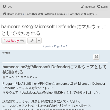
FAQ
Register
Login
Board index
SoftEther VPN Software Forums
SoftEther VPN 質問フォーラム (日本語)
hamcore.se2がMicrosoft Defenderにマルウェア
として検知される
Post Reply
2 posts • Page
1
of
1
fonishi
hamcore.se2がMicrosoft Defenderにマルウェアとして
検知される
P
Thu Oct 23, 2025 9:33 am
o
s
Program Files\SoftEther VPN Client\hamcore.se2 が Microsoft Defender
t
AntiVirus（ウィルス対策ソフト）に
マルウェア「Backdoor:Java/Malgent!MSR」として検知されました。
誤検知でしょうか。見解と解決方法を教えてください。
尚、マルウェアと検知されたのはVer4.43を使っていた場合で、