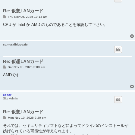
Re: 仮想LANカード
P
Thu Nov 06, 2025 10:13 am
o
s
CPU が Intel か AMD のものであることを確認して下さい。
t
samuraibluecafe
Re: 仮想LANカード
P
Sat Nov 08, 2025 3:08 am
o
s
AMDです
t
cedar
Site Admin
Re: 仮想LANカード
P
Mon Nov 10, 2025 2:20 pm
o
s
それでは、セキュリティソフトなどによってドライバのインストールが
t
妨げられている可能性が考えられます。