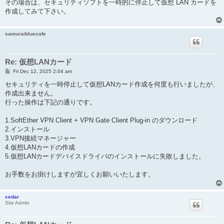
その場合は、セキュリティソフトを一時的に停止して仮想 LAN カードを
作成してみて下さい。
samuraibluecafe
Re: 仮想LANカード
P
Fri Dec 12, 2025 2:04 am
o
s
セキュリティを一時停止して仮想LANカード作成を何度も行いましたが、
t
作成出来ません。
行った操作は下記の通りです。
1.SoftEther VPN Client + VPN Gate Client Plug-in のダウンロード
2.インストール
3.VPN接続マネージャー
4.仮想LANカードの作成
5.仮想LANカードデバイスドライバのインストールに失敗しました。
お手数をお掛けしますが宜しくお願いいたします。
cedar
Site Admin