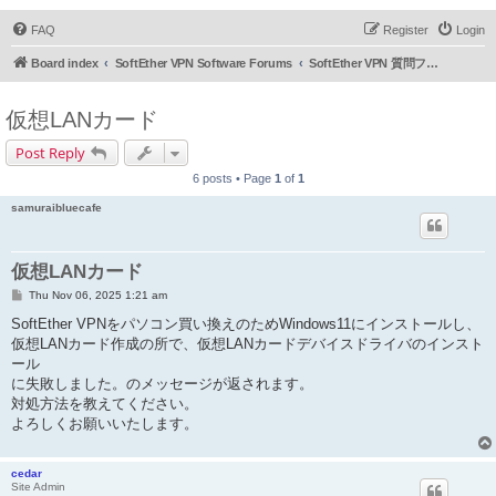
FAQ
Register
Login
Board index
SoftEther VPN Software Forums
SoftEther VPN 質問フォーラム (日本語)
仮想LANカード
Post Reply
6 posts • Page
1
of
1
samuraibluecafe
仮想LANカード
P
Thu Nov 06, 2025 1:21 am
o
s
SoftEther VPNをパソコン買い換えのためWindows11にインストールし、
t
仮想LANカード作成の所で、仮想LANカードデバイスドライバのインスト
ール
に失敗しました。のメッセージが返されます。
対処方法を教えてください。
よろしくお願いいたします。
cedar
Site Admin