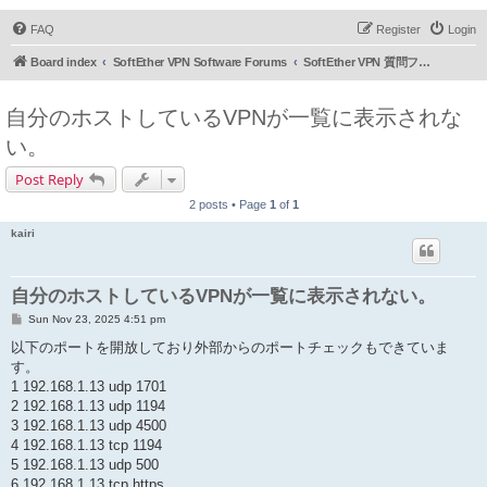
FAQ
Register
Login
Board index
SoftEther VPN Software Forums
SoftEther VPN 質問フォーラム (日本語)
自分のホストしているVPNが一覧に表示されな
い。
Post Reply
2 posts • Page
1
of
1
kairi
自分のホストしているVPNが一覧に表示されない。
P
Sun Nov 23, 2025 4:51 pm
o
s
以下のポートを開放しており外部からのポートチェックもできていま
t
す。
1 192.168.1.13 udp 1701
2 192.168.1.13 udp 1194
3 192.168.1.13 udp 4500
4 192.168.1.13 tcp 1194
5 192.168.1.13 udp 500
6 192.168.1.13 tcp https