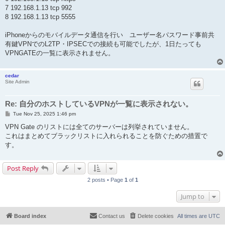
7 192.168.1.13 tcp 992
8 192.168.1.13 tcp 5555
iPhoneからのモバイルデータ通信を行い ユーザー名パスワード事前共
有鍵VPNでのL2TP・IPSECでの接続も可能でしたが、1日たっても
VPNGATEの一覧に表示されません。
cedar
Site Admin
Re: 自分のホストしているVPNが一覧に表示されない。
P
Tue Nov 25, 2025 1:46 pm
o
s
VPN Gate のリストには全てのサーバーは列挙されていません。
t
これはまとめてブラックリストに入れられることを防ぐための措置で
す。
Post Reply
2 posts • Page
1
of
1
Jump to
Board index
Contact us
Delete cookies
All times are
UTC