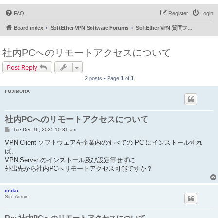
FAQ
Register
Login
Board index
SoftEther VPN Software Forums
SoftEther VPN 質問フォーラム (日本語)
社内PCへのリモートアクセスについて
Post Reply
2 posts • Page
1
of
1
FUJIMURA
社内PCへのリモートアクセスについて
P
Tue Dec 16, 2025 10:31 am
o
s
VPN Client ソフトウェアを企業内のすべての PC にインストールすれ
t
ば、
VPN Server のインストール及び設定等せずに
外出先から社内PCへリモートアクセス可能ですか？
cedar
Site Admin
Re: 社内PCへのリモートアクセスについて