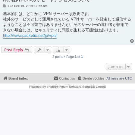
P
Tue Dec 16, 2025 10:55 am
o
s
基本的には、どこかに VPN サーバーは必要です。
t
社外のサービスとして運用されている VPN サーバーを経由して通信する
ようなことは不可能ではありませんが、そのサーバーの運用者が信用で
きない場合には、セキュリティに問題が生じる可能性はあります。
http://www.packetix.net/jp/vpn/
Post Reply
2 posts • Page
1
of
1
Jump to
Board index
Contact us
Delete cookies
All times are
UTC
Powered by
phpBB
® Forum Software © phpBB Limited