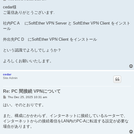
o
s
cedar様
t
ご返信ありがとうございます.
社内PC A にSoftEther VPN Server と SoftEther VPN Client をインスト
ール
外出先PC D にSoftEther VPN Client をインストール
という認識でよろしでしょうか？
よろしくお願いいたします。
cedar
Site Admin
Re: PC 間接続 VPNについて
P
Thu Dec 25, 2025 10:31 am
o
s
はい。そのとおりです。
t
また、構成にかかわらず、インターネットに接続しているルーターで、
インターネットからの接続着信をLAN内のPC-Aに転送する設定が必要な
場合があります。