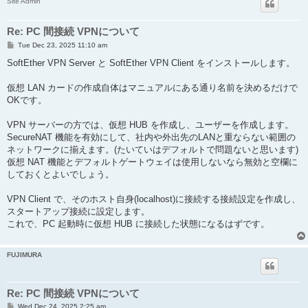
Site Admin
Re: PC 間接続 VPNについて
P
Tue Dec 23, 2025 11:10 am
o
s
SoftEther VPN Server と SoftEther VPN Client をインストールします。
t
仮想 LAN カードの作成自体はマニュアルにある通り名前を決めるだけで
OKです。
VPN サーバーの方では、仮想 HUB を作成し、ユーザーを作成します。
SecureNAT 機能を有効にして、社内や外出先のLANと重ならない範囲の
ネットワークに揃えます。(たいていはデフォルトで問題ないと思います)
仮想 NAT 機能とデフォルトゲートウェイは使用しないなら無効と空欄に
しておくとよいでしょう。
VPN Client で、そのホスト自身(localhost)に接続する接続設定を作成し、
スタートアップ接続に設定します。
これで、PC 起動時に仮想 HUB に接続した状態になるはずです。
FUJIMURA
Re: PC 間接続 VPNについて
P
Wed Dec 24, 2025 2:25 am