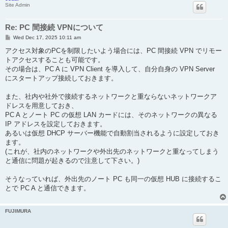
Site Admin
Re: PC 間接続 VPNについて
P
Wed Dec 17, 2025 10:11 am
o
s
アクセス対象のPCを制限したいよう場合には、PC 間接続 VPN でリモー
t
トアクセスすることも可能です。
その場合は、PC A に VPN Client を導入して、自分自身の VPN Server
にスタートアップ接続しておきます。
また、社内や社外で接続するネットワークと重ならないネットワークア
ドレスを用意しておき、
PC A とノート PC の仮想 LAN カードには、そのネットワークの異なる
IP アドレスを設定しておきます。
あるいは仮想 DHCP サーバー機能で自動割当されるように設定しておき
ます。
(これが、社内のネットワークや外出先のネットワークと重なってしまう
と通信に問題が起きるので注意して下さい。)
そうなっていれば、外出先のノート PC も同一の仮想 HUB に接続するこ
とで PC A と通信できます。
FUJIMURA