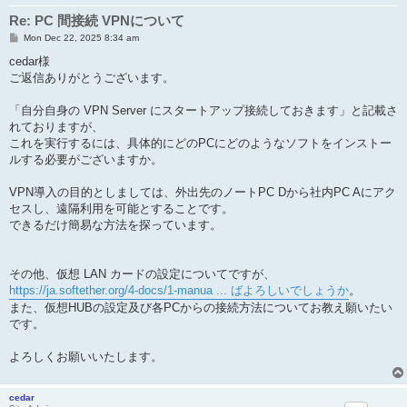
Re: PC 間接続 VPNについて
P
Mon Dec 22, 2025 8:34 am
o
s
cedar様
t
ご返信ありがとうございます。
「自分自身の VPN Server にスタートアップ接続しておきます」と記載さ
れておりますが、
これを実行するには、具体的にどのPCにどのようなソフトをインストー
ルする必要がございますか。
VPN導入の目的としましては、外出先のノートPC Dから社内PC Aにアク
セスし、遠隔利用を可能とすることです。
できるだけ簡易な方法を探っています。
その他、仮想 LAN カードの設定についてですが、
https://ja.softether.org/4-docs/1-manua ... ばよろしいでしょうか
。
また、仮想HUBの設定及び各PCからの接続方法についてお教え願いたい
です。
よろしくお願いいたします。
cedar