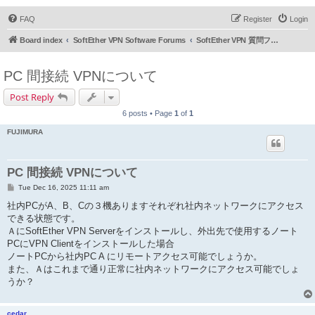
FAQ
Register
Login
Board index
SoftEther VPN Software Forums
SoftEther VPN 質問フォーラム (日本語)
PC 間接続 VPNについて
Post Reply
6 posts • Page
1
of
1
FUJIMURA
PC 間接続 VPNについて
P
Tue Dec 16, 2025 11:11 am
o
s
社内PCがA、B、Cの３機ありますそれぞれ社内ネットワークにアクセス
t
できる状態です。
ＡにSoftEther VPN Serverをインストールし、外出先で使用するノート
PCにVPN Clientをインストールした場合
ノートPCから社内PC A にリモートアクセス可能でしょうか。
また、Ａはこれまで通り正常に社内ネットワークにアクセス可能でしょ
うか？
cedar