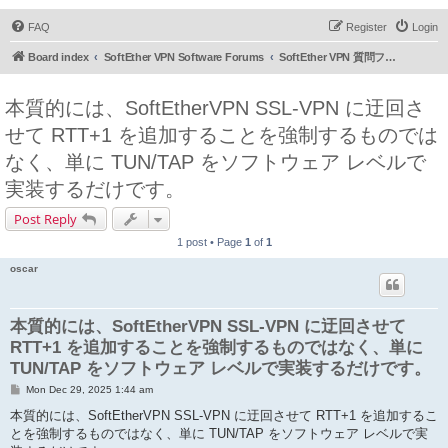
FAQ
Register
Login
Board index
SoftEther VPN Software Forums
SoftEther VPN 質問フォーラム (日本語)
本質的には、SoftEtherVPN SSL-VPN に迂回さ
せて RTT+1 を追加することを強制するものでは
なく、単に TUN/TAP をソフトウェア レベルで
実装するだけです。
Post Reply
1 post • Page
1
of
1
oscar
本質的には、SoftEtherVPN SSL-VPN に迂回させて
RTT+1 を追加することを強制するものではなく、単に
TUN/TAP をソフトウェア レベルで実装するだけです。
P
Mon Dec 29, 2025 1:44 am
o
s
本質的には、SoftEtherVPN SSL-VPN に迂回させて RTT+1 を追加するこ
t
とを強制するものではなく、単に TUN/TAP をソフトウェア レベルで実