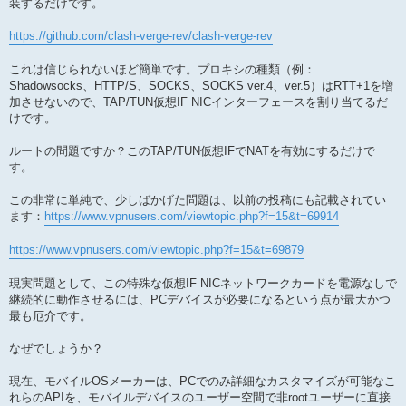
装するだけです。
https://github.com/clash-verge-rev/clash-verge-rev
これは信じられないほど簡単です。プロキシの種類（例：
Shadowsocks、HTTP/S、SOCKS、SOCKS ver.4、ver.5）はRTT+1を増
加させないので、TAP/TUN仮想IF NICインターフェースを割り当てるだ
けです。
ルートの問題ですか？このTAP/TUN仮想IFでNATを有効にするだけで
す。
この非常に単純で、少しばかげた問題は、以前の投稿にも記載されてい
ます：
https://www.vpnusers.com/viewtopic.php?f=15&t=69914
https://www.vpnusers.com/viewtopic.php?f=15&t=69879
現実問題として、この特殊な仮想IF NICネットワークカードを電源なしで
継続的に動作させるには、PCデバイスが必要になるという点が最大かつ
最も厄介です。
なぜでしょうか？
現在、モバイルOSメーカーは、PCでのみ詳細なカスタマイズが可能なこ
れらのAPIを、モバイルデバイスのユーザー空間で非rootユーザーに直接