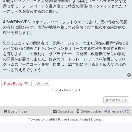
3.既存のソフトウェア開発者/製造業者による固定コードパラメータを使
用せずに、ソースコードを書き換えて特定の機能/カスタマイズされたユ
ースケースを実装するの自由化。
4.SoftEtherVPN はオープンソースソフトウェアであり、元の作者の同意
の有無に関わらず、国境や地域を越えて改変および再配布する絶対的な
権利を有します。
5.コミュニティの開発者は、専用バージョン、つまり現在の世界情勢に合
わせて特別に調整されたバージョンをリリースする権利を主張する権利
を有します。この権利は、サプライヤー、開発者、政府機関からの事前
の同意を必要としません。好みのコードフレームワークを使用してプロ
グラムのソースコードを書く自由は、21世紀における最も偉大な進歩の
一つと言えるでしょう。
Post Reply
1 post • Page
1
of
1
Jump to
Board index
Contact us
Delete cookies
All times are
UTC
Powered by
phpBB
® Forum Software © phpBB Limited