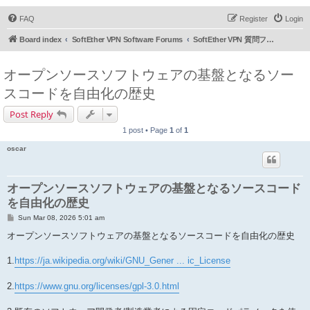
FAQ
Register
Login
Board index
SoftEther VPN Software Forums
SoftEther VPN 質問フォーラム (日本語)
オープンソースソフトウェアの基盤となるソー
スコードを自由化の歴史
Post Reply
1 post • Page
1
of
1
oscar
オープンソースソフトウェアの基盤となるソースコード
を自由化の歴史
P
Sun Mar 08, 2026 5:01 am
o
s
オープンソースソフトウェアの基盤となるソースコードを自由化の歴史
t
1.
https://ja.wikipedia.org/wiki/GNU_Gener ... ic_License
2.
https://www.gnu.org/licenses/gpl-3.0.html