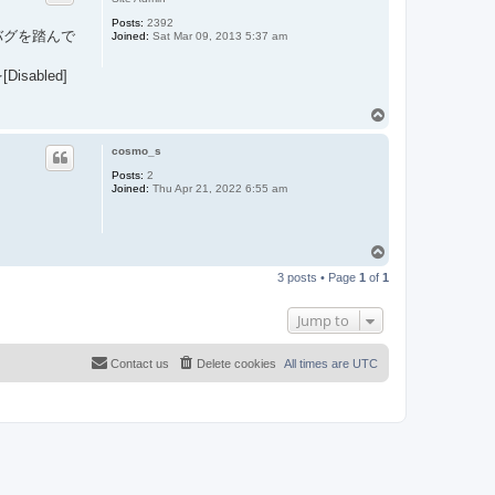
Posts:
2392
のバグを踏んで
Joined:
Sat Mar 09, 2013 5:37 am
isabled]
T
o
p
cosmo_s
Posts:
2
Joined:
Thu Apr 21, 2022 6:55 am
T
o
3 posts • Page
1
of
1
p
Jump to
Contact us
Delete cookies
All times are
UTC