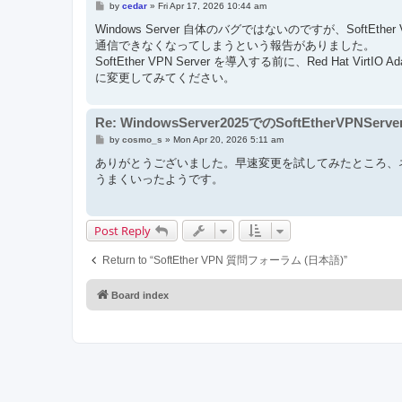
P
by
cedar
»
Fri Apr 17, 2026 10:44 am
o
s
Windows Server 自体のバグではないのですが、Sof
t
通信できなくなってしまうという報告がありました。
SoftEther VPN Server を導入する前に、Red Hat VirtIO
に変更してみてください。
Re: WindowsServer2025でのSoftEtherVPNSer
P
by
cosmo_s
»
Mon Apr 20, 2026 5:11 am
o
s
ありがとうございました。早速変更を試してみたところ、
t
うまくいったようです。
Post Reply
Return to “SoftEther VPN 質問フォーラム (日本語)”
Board index