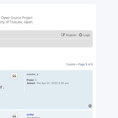
Register
Login
3 posts • Page
1
of
1
cosmo_s
Posts:
2
Joined:
Thu Apr 21, 2022 6:55 am
ます。
T
o
p
cedar
Site Admin