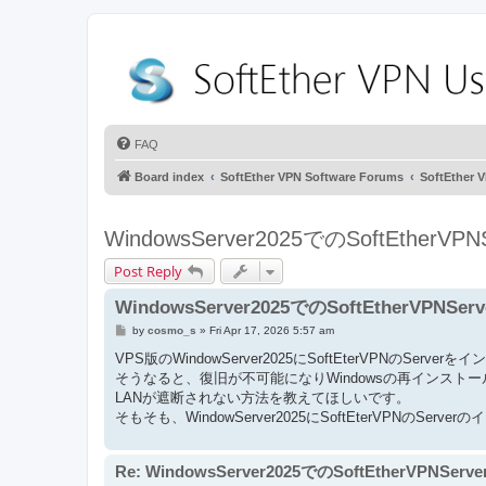
FAQ
Board index
SoftEther VPN Software Forums
SoftEthe
WindowsServer2025でのSoftEtherV
Post Reply
WindowsServer2025でのSoftEtherVPNS
P
by
cosmo_s
»
Fri Apr 17, 2026 5:57 am
o
s
VPS版のWindowServer2025にSoftEterVPNのSe
t
そうなると、復旧が不可能になりWindowsの再インスト
LANが遮断されない方法を教えてほしいです。
そもそも、WindowServer2025にSoftEterVPNのS
Re: WindowsServer2025でのSoftEtherVPNSer