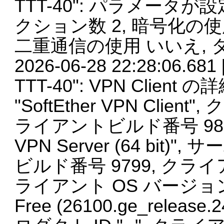
TTT-40": パラメータ
クション数 2, 暗号化の使
二重通信の使用 いいえ, タ
2026-06-28 22:28:06.68
TTT-40": VPN Clien
"SoftEther VPN Clie
ライアントビルド番号 9807,
VPN Server (64 bit
ビルド番号 9799, クライアン
ライアント OS バージョン "Bui
Free (26100.ge_relea