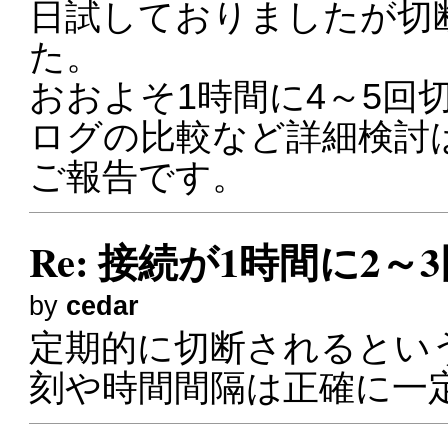
日試しておりましたが切
た。
おおよそ1時間に4～5回
ログの比較など詳細検討
ご報告です。
Re: 接続が1時間に2
by
cedar
定期的に切断されるとい
刻や時間間隔は正確に一