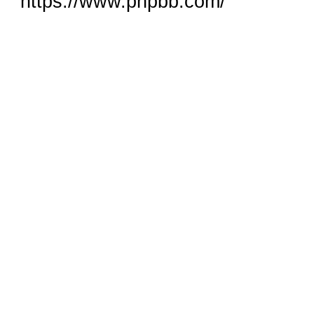
https://www.phpbb.com/