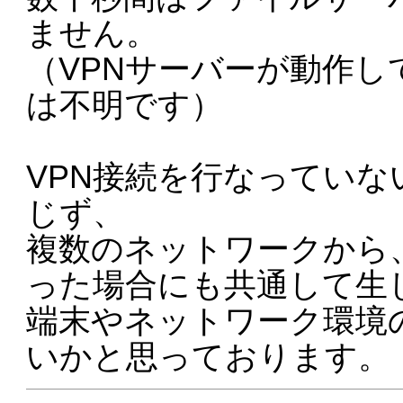
ません。
（VPNサーバーが動作し
は不明です）
VPN接続を行なってい
じず、
複数のネットワークから
った場合にも共通して生
端末やネットワーク環境
いかと思っております。