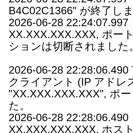
B4C02C1366" が終了
2026-06-28 22:24:07
XX.XXX.XXX.XXX, ポ
ションは切断されました
2026-06-28 22:28:06.
クライアント (IP アドレス 
"XX.XXX.XXX.XXX",
た。
2026-06-28 22:28:06
XX.XXX.XXX.XXX, ホスト