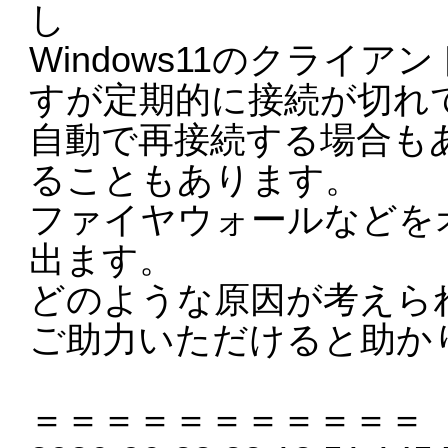
し
Windows11のクライ
すが定期的に接続が切れ
自動で再接続する場合も
ることもあります。
ファイヤウォールなどを
出ます。
どのような原因が考えら
ご助力いただけると助か
＝＝＝＝＝＝＝＝＝＝＝