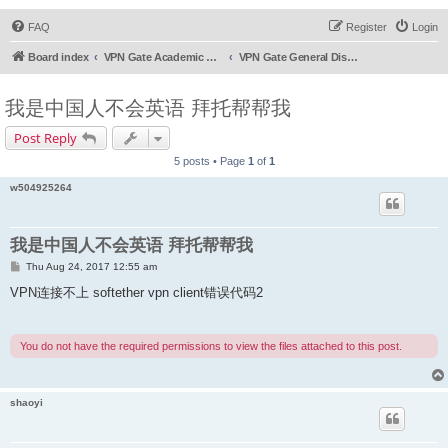
FAQ
Register
Login
Board index
VPN Gate Academic Experiment Service Forums
VPN Gate General Discussion
我是中国人不会英语 拜托帮帮我
Post Reply
5 posts • Page
1
of
1
w504925264
我是中国人不会英语 拜托帮帮我
P
Thu Aug 24, 2017 12:55 am
o
s
VPN连接不上 softether vpn client错误代码2
t
You do not have the required permissions to view the files attached to this post.
shaoyi